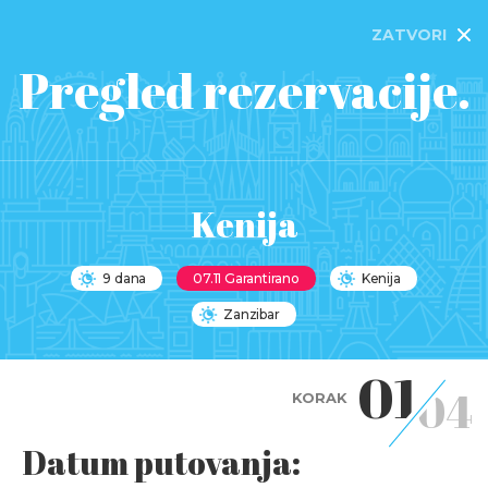
ZATVORI
Pregled rezervacije.
Kenija
9 dana
07.11 Garantirano
Kenija
Zanzibar
01
04
KORAK
Datum putovanja: