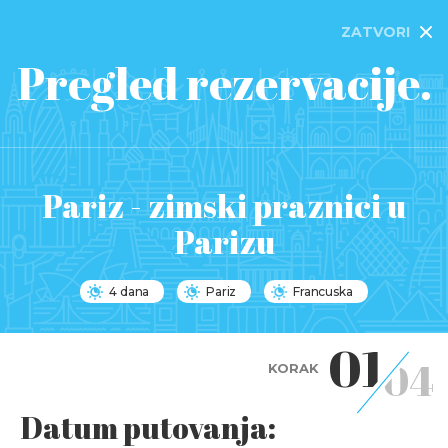
ZATVORI
Pregled rezervacije.
Pariz - zimski praznici u
Parizu
4 dana
Pariz
Francuska
01
04
KORAK
Datum putovanja: