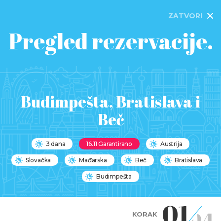
ZATVORI
Pregled rezervacije.
Budimpešta, Bratislava i
Beč
3 dana
16.11 Garantirano
Austrija
Slovačka
Mađarska
Beč
Bratislava
Budimpešta
01
04
KORAK