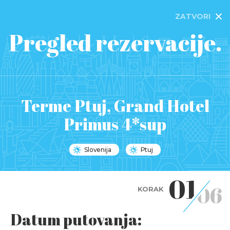
ZATVORI
Pregled rezervacije.
Terme Ptuj, Grand Hotel
Primus 4*sup
Slovenija
Ptuj
01
06
KORAK
Datum putovanja: