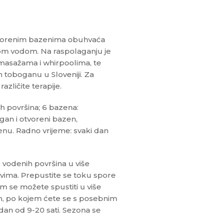
tvorenim bazenima obuhvaća
om vodom. Na raspolaganju je
masažama i whirpoolima, te
 toboganu u Sloveniji. Za
azličite terapije.
h površina; 6 bazena:
ogan i otvoreni bazen,
u. Radno vrijeme: svaki dan
vodenih površina u više
ovima. Prepustite se toku spore
im se možete spustiti u više
5 m, po kojem ćete se s posebnim
dan od 9-20 sati. Sezona se