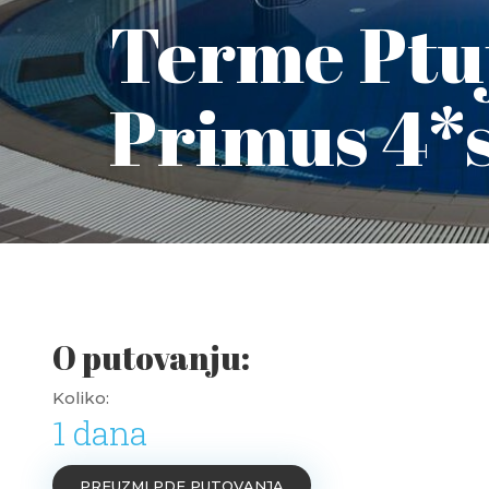
Terme Ptuj
Primus 4*
O putovanju:
Koliko:
1 dana
PREUZMI PDF PUTOVANJA