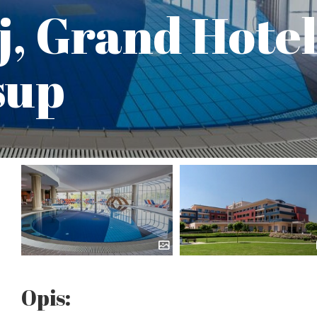
, Grand Hote
sup
Opis: