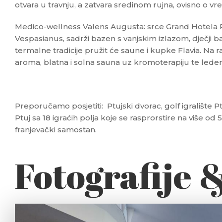
otvara u travnju, a zatvara sredinom rujna, ovisno o v
Medico-wellness Valens Augusta: srce Grand Hotela 
Vespasianus, sadrži bazen s vanjskim izlazom, dječji b
termalne tradicije pružit će saune i kupke Flavia. Na r
aroma, blatna i solna sauna uz kromoterapiju te lede
Preporučamo posjetiti: Ptujski dvorac, golf igralište 
Ptuj sa 18 igraćih polja koje se rasprorstire na više od
franjevački samostan.
Fotografije 