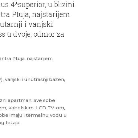
s 4*superior, u blizini
ra Ptuja, najstarijem
tarnji i vanjski
ss u dvoje, odmor za
ntra Ptuja, najstarijem
, vanjski i unutrašnji bazen,
uzni apartman. Sve sobe
čem, kabelskim LCD TV-om,
obe imaju i termalnu vodu u
 ležaja.