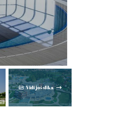
l
Vidi još slika