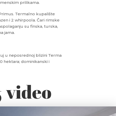
remenskim prilikama.
Primus. Termalno kupalište
azen i 2 whirpoola. Čari rimske
aspolaganju su finska, turska,
na jama.
Ptuj u neposrednoj blizini Terma
 50 hektara; dominikanski i
& video