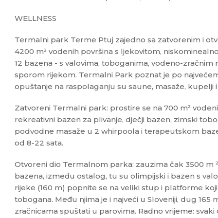
WELLNESS
Termalni park Terme Ptuj zajedno sa zatvorenim i o
4200 m² vodenih površina s ljekovitom, niskominealn
12 bazena - s valovima, toboganima, vodeno-zračnim 
sporom rijekom. Termalni Park poznat je po najvećem
opuštanje na raspolaganju su saune, masaže, kupelji i r
Zatvoreni Termalni park: prostire se na 700 m² vodeni
rekreativni bazen za plivanje, dječji bazen, zimski tob
podvodne masaže u 2 whirpoola i terapeutskom bazen
od 8-22 sata.
Otvoreni dio Termalnom parka: zauzima čak 3500 m ² 
bazena, između ostalog, tu su olimpijski i bazen s val
rijeke (160 m) popnite se na veliki stup i platforme koj
tobogana. Među njima je i najveći u Sloveniji, dug 16
zračnicama spuštati u parovima. Radno vrijeme: svaki 