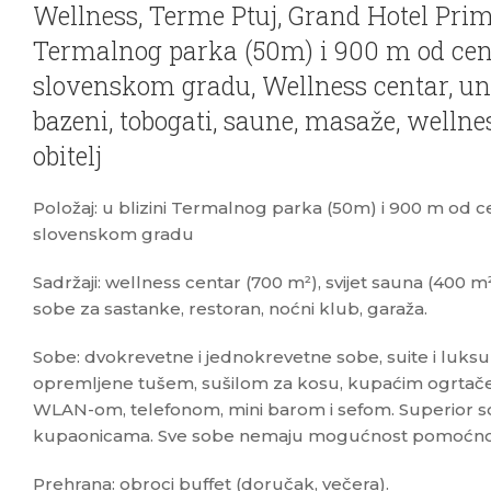
Wellness, Terme Ptuj, Grand Hotel Primu
Termalnog parka (50m) i 900 m od cent
slovenskom gradu, Wellness centar, unu
bazeni, tobogati, saune, masaže, wellne
obitelj
Položaj: u blizini Termalnog parka (50m) i 900 m od ce
slovenskom gradu
Sadržaji: wellness centar (700 m²), svijet sauna (400 m²)
sobe za sastanke, restoran, noćni klub, garaža.
Sobe: dvokrevetne i jednokrevetne sobe, suite i luks
opremljene tušem, sušilom za kosu, kupaćim ogrta
WLAN-om, telefonom, mini barom i sefom. Superior s
kupaonicama. Sve sobe nemaju mogućnost pomoćnog
Prehrana: obroci buffet (doručak, večera).