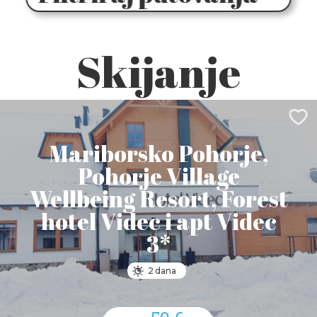
Skijanje
Mariborsko Pohorje,
Pohorje Village
Wellbeing Resort, Forest
hotel Videc i apt Videc
3*
2 dana