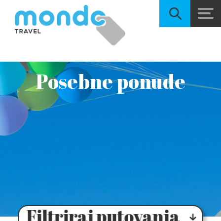
Posebne ponude
Filtriraj putovanja