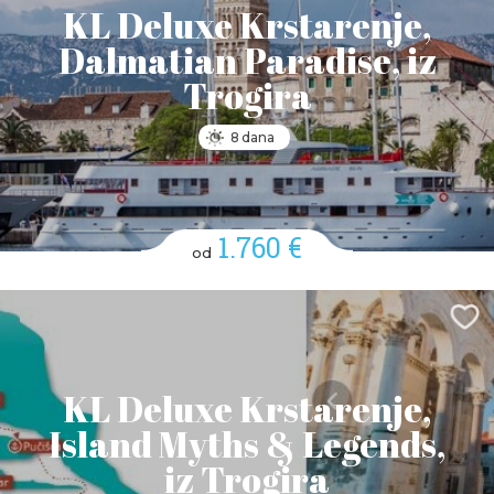
KL Deluxe Krstarenje,
Dalmatian Paradise, iz
Trogira
8 dana
1.760 €
od
KL Deluxe Krstarenje,
Island Myths & Legends,
iz Trogira