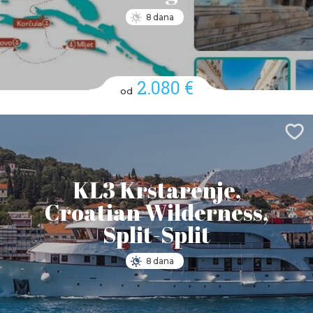
8 dana
2.080 €
od
KL3 Krstarenje,
Croatian Wilderness,
Split-Split
8 dana