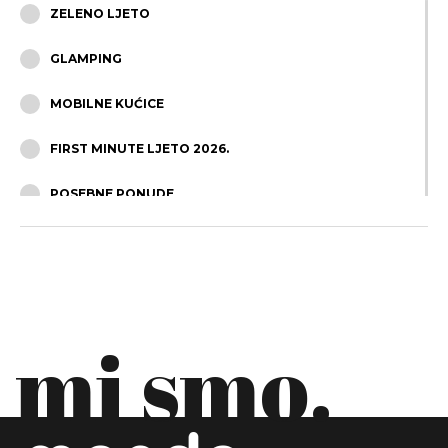
ZELENO LJETO
GLAMPING
MOBILNE KUĆICE
FIRST MINUTE LJETO 2026.
POSEBNE PONUDE
OBITELJSKI ODMOR
ODMOR U DVOJE
APARTMANI
mi smo.
MALI LUKSUZNI HOTELI/VILE
ALL INCLUSIVE - JADRAN