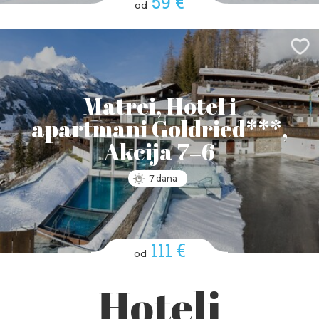
59 €
od
Matrei, Hotel i
apartmani Goldried***,
Akcija 7=6
7 dana
111 €
od
Hoteli