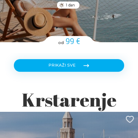
1 dan
99 €
od
PRIKAŽI SVE
Krstarenje