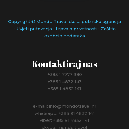
Copyright © Mondo Travel d.o.o. putnička agencija
-
-
-
Uvjeti putovanja
Izjava o privatnosti
Zaštita
osobnih podataka
Kontaktiraj nas
+385 1 7777 980
+385 1 4832 143
+385 1 4832 141
e-mail: info@mondotravel.hr
whatsapp: +385 91 4832 141
viber: +385 91 4832 141
skype: mondo.travel