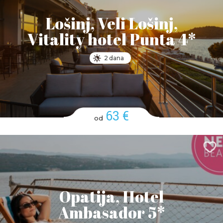
Lošinj, Veli Lošinj,
Vitality hotel Punta 4*
2 dana
63 €
od
Opatija, Hotel
Ambasador 5*