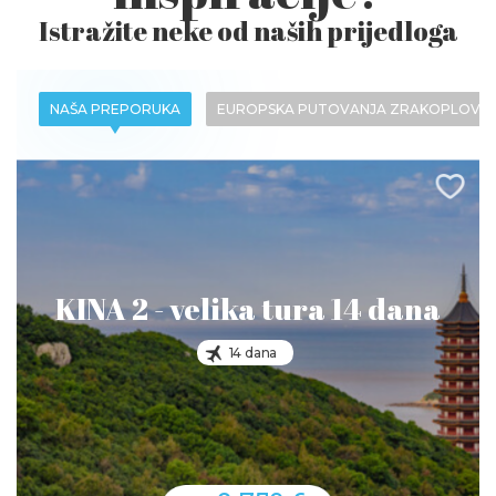
Istražite neke od naših prijedloga
NAŠA PREPORUKA
EUROPSKA PUTOVANJA ZRAKOPLOVO
KINA 2 - velika tura 14 dana
14 dana