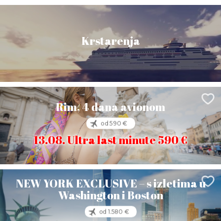
Krstarenja
Rim, 4 dana avionom
od 590 €
13.08. Ultra last minute 590 €
NEW YORK EXCLUSIVE – s izletima u
Washington i Boston
od 1.580 €