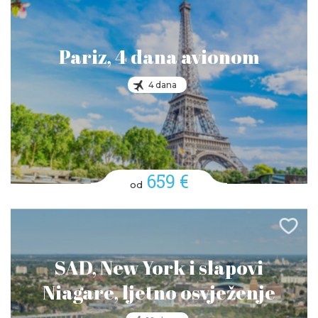
Pariz, 4 dana avionom
4 dana
659 €
od
SAD, New York i slapovi
Niagare, ljetno osvježenje