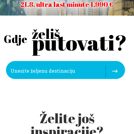
21.8. ultra last minute 1.990 €
želiš
putovati?
Gdje
Želite još
inspiracije?