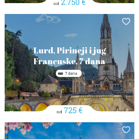
2.750 €
od
Lurd, Pirineji i jug
Francuske, 7 dana
7 dana
725 €
od