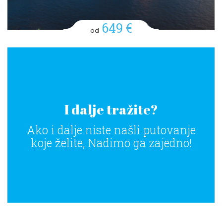
649 €
od
I dalje tražite?
Ako i dalje niste našli putovanje
koje želite, Nadimo ga zajedno!