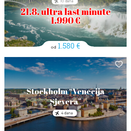
10 dana
21.8. ultra last minute
1.990 €
1.580 €
od
Stockholm “Venecija
Sjevera”
4 dana