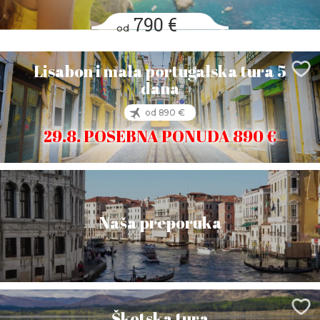
790 €
od
Lisabon i mala portugalska tura 5
dana
od 890 €
29.8. POSEBNA PONUDA 890 €
Naša preporuka
Škotska tura