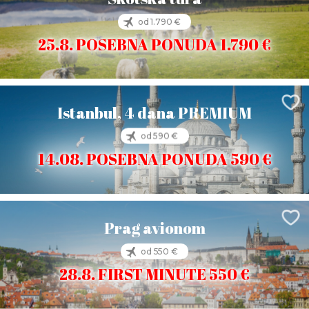
od 1.790 €
25.8. POSEBNA PONUDA 1.790 €
Istanbul, 4 dana PREMIUM
od 590 €
14.08. POSEBNA PONUDA 590 €
Prag avionom
od 550 €
28.8. FIRST MINUTE 550 €