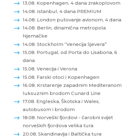
13.08. Kopenhagen, 4 dana zrakoplovom
14.08. Istanbul, 4 dana PREMIUM
14.08. London putovanje avionom, 4 dana
14.08. Berlin, dinamična metropola
Njemačke
14.08. Stockholm “Venecija Sjevera”
15.08. Portugal, od Porta do Lisabona, 6
dana
15.08. Venecija i Verona
15.08. Farski otoci i Kopenhagen
16.08. Krstarenje zapadnim Mediteranom
luksuznim brodom Cunard Line
17.08. Engleska, Škotska i Wales,
autobusom i brodom
18.08. Norveški fjordovi - čarobni svijet
norveških fjordova velika tura
20.08. Skandinavija i Baltička tura