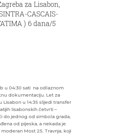
Zagreba za Lisabon,
- SINTRA-CASCAIS-
ATIMA ) 6 dana/5
b u 04:30 sati na odlaznom
utnu dokumentaciju. Let za
Lisabon u 14:35 slijedi transfer
jih lisabonskih četvrti –
i do jednog od simbola grada,
đena od pijeska, a nekada je
 moderan Most 25. Travnja, koji