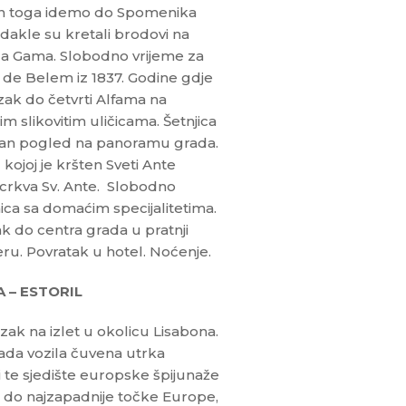
on toga idemo do Spomenika
dakle su kretali brodovi na
 da Gama. Slobodno vrijeme za
s de Belem iz 1837. Godine gdje
zak do četvrti Alfama na
slikovitim uličicama. Šetnjica
van pogled na panoramu grada.
kojoj je kršten Sveti Ante
crkva Sv. Ante. Slobodno
ica sa domaćim specijalitetima.
k do centra grada u pratnji
eru. Povratak u hotel. Noćenje.
A – ESTORIL
k na izlet u okolicu Lisabona.
kada vozila čuvena utrka
i te sjedište europske špijunaže
 do najzapadnije točke Europe,