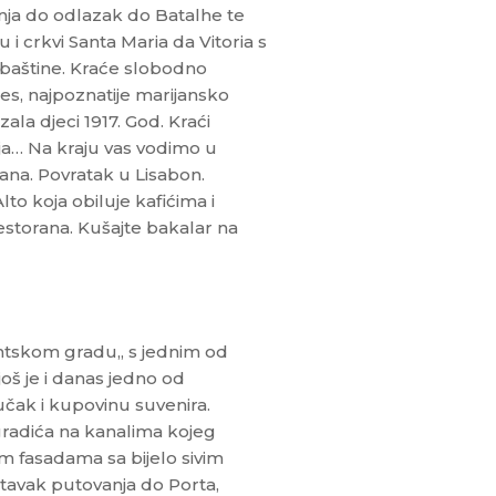
anja do odlazak do Batalhe te
crkvi Santa Maria da Vitoria s
 baštine. Kraće slobodno
es, najpoznatije marijansko
ala djeci 1917. God. Kraći
nja… Na kraju vas vodimo u
ana. Povratak u Lisabon.
o koja obiluje kafićima i
estorana. Kušajte bakalar na
ntskom gradu„ s jednim od
još je i danas jedno od
učak i kupovinu suvenira.
gradića na kanalima kojeg
im fasadama sa bijelo sivim
tavak putovanja do Porta,