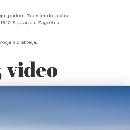
nju gradom. Transfer do zračne
6:10. Slijetanje u Zagreb u
jeni pratitelja.
& video