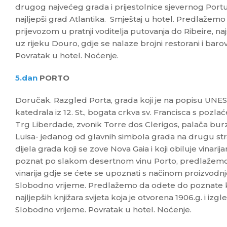
drugog najvećeg grada i prijestolnice sjevernog Port
najljepši grad Atlantika. Smještaj u hotel. Predlažem
prijevozom u pratnji voditelja putovanja do Ribeire, na
uz rijeku Douro, gdje se nalaze brojni restorani i baro
Povratak u hotel. Noćenje.
5.dan
PORTO
Doručak. Razgled Porta, grada koji je na popisu UNES
katedrala iz 12. St., bogata crkva sv. Francisca s poz
Trg Liberdade, zvonik Torre dos Clerigos, palača bur
Luisa- jedanog od glavnih simbola grada na drugu st
dijela grada koji se zove Nova Gaia i koji obiluje vinarij
poznat po slakom desertnom vinu Porto, predlažemo 
vinarija gdje se ćete se upoznati s načinom proizvodnj
Slobodno vrijeme. Predlažemo da odete do poznate kn
najljepših knjižara svijeta koja je otvorena 1906.g. i izg
Slobodno vrijeme. Povratak u hotel. Noćenje.