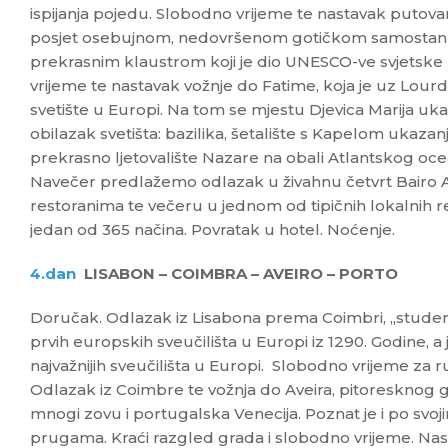
ispijanja pojedu. Slobodno vrijeme te nastavak putov
posjet osebujnom, nedovršenom gotičkom samostanu i 
prekrasnim klaustrom koji je dio UNESCO-ve svjetske
vrijeme te nastavak vožnje do Fatime, koja je uz Lourd
svetište u Europi. Na tom se mjestu Djevica Marija ukaz
obilazak svetišta: bazilika, šetalište s Kapelom ukaza
prekrasno ljetovalište Nazare na obali Atlantskog oce
Navečer predlažemo odlazak u živahnu četvrt Bairo Alt
restoranima te večeru u jednom od tipičnih lokalnih r
jedan od 365 načina. Povratak u hotel. Noćenje.
4.dan
LISABON – COIMBRA – AVEIRO – PORTO
Doručak. Odlazak iz Lisabona prema Coimbri, „stude
prvih europskih sveučilišta u Europi iz 1290. Godine, a 
najvažnijih sveučilišta u Europi. Slobodno vrijeme za r
Odlazak iz Coimbre te vožnja do Aveira, pitoresknog 
mnogi zovu i portugalska Venecija. Poznat je i po svoj
prugama. Kraći razgled grada i slobodno vrijeme. Nas