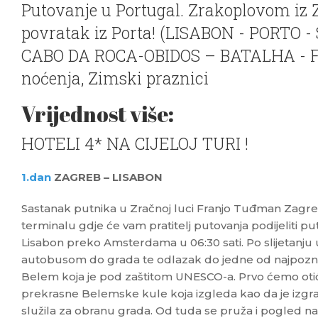
Putovanje u Portugal. Zrakoplovom iz 
povratak iz Porta! (LISABON - PORTO 
CABO DA ROCA-OBIDOS – BATALHA - F
noćenja, Zimski praznici
Vrijednost više:
HOTELI 4* NA CIJELOJ TURI !
1.dan
ZAGREB – LISABON
Sastanak putnika u Zračnoj luci Franjo Tuđman Zagre
terminalu gdje će vam pratitelj putovanja podijeliti p
Lisabon preko Amsterdama u 06:30 sati. Po slijetanju u 
autobusom do grada te odlazak do jedne od najpoznati
Belem koja je pod zaštitom UNESCO-a. Prvo ćemo otić
prekrasne Belemske kule koja izgleda kao da je izgra
služila za obranu grada. Od tuda se pruža i pogled na