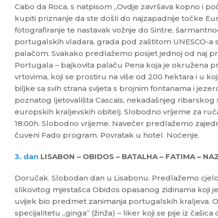
Cabo da Roca, s natpisom „Ovdje završava kopno i po
kupiti priznanje da ste došli do najzapadnije točke E
fotografiranje te nastavak vožnje do Sintre, šarmantn
portugalskih vladara, grada pod zaštitom UNESCO-a
palačom. Svakako predlažemo posjet jednoj od naj pr
Portugala – bajkovita palaču Pena koja je okružena 
vrtovima, koji se prostiru na više od 200 hektara i u k
biljke sa svih strana svijeta s brojnim fontanama i jez
poznatog ljetovališta Cascais, nekadašnjeg ribarskog 
europskih kraljevskih obitelj. Slobodno vrijeme za ru
18:00h. Slobodno vrijeme. Navečer predlažemo zajedn
čuveni Fado program. Povratak u hotel. Noćenje.
3. dan
LISABON – OBIDOS – BATALHA – FATIMA – NA
Doručak. Slobodan dan u Lisabonu. Predlažemo cjelod
slikovitog mjestašca Obidos opasanog zidinama koji je
uvijek bio predmet zanimanja portugalskih kraljeva. 
specijalitetu „ginga“ (žinža) – liker koji se pije iz čaš