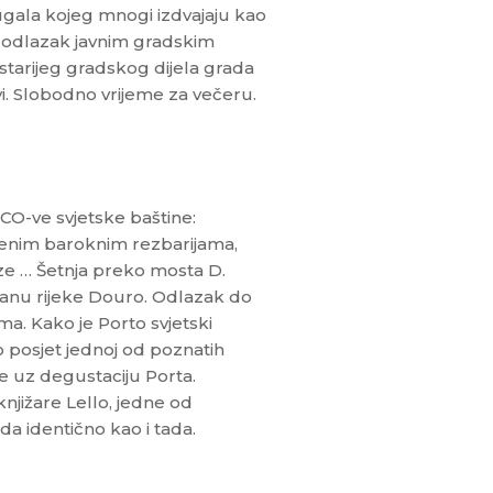
ugala kojeg mnogi izdvajaju kao
o odlazak javnim gradskim
jstarijeg gradskog dijela grada
vi. Slobodno vrijeme za večeru.
CO-ve svjetske baštine:
laćenim baroknim rezbarijama,
ze … Šetnja preko mosta D.
ranu rijeke Douro. Odlazak do
ama. Kako je Porto svjetski
posjet jednoj od poznatih
e uz degustaciju Porta.
jižare Lello, jedne od
leda identično kao i tada.