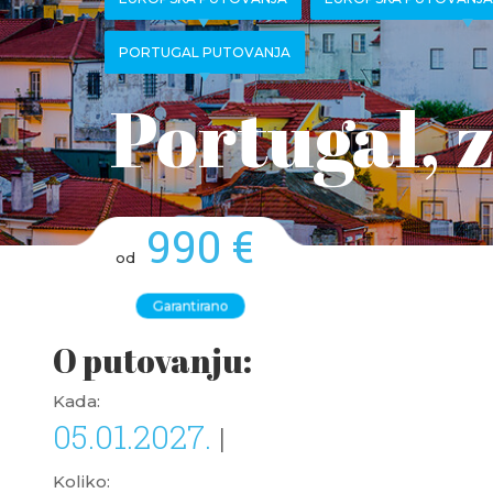
PORTUGAL PUTOVANJA
Portugal, 
990 €
od
Garantirano
O putovanju:
Kada:
05.01.2027.
|
Koliko: