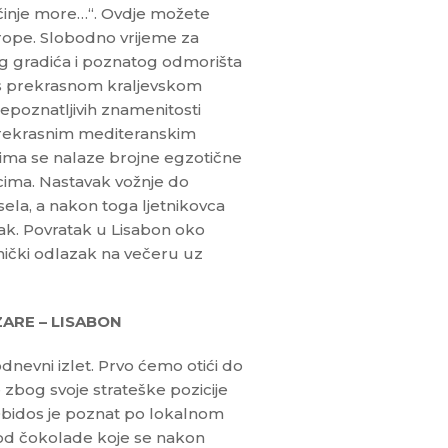
činje more…“. Ovdje možete
urope. Slobodno vrijeme za
og gradića i poznatog odmorišta
 s prekrasnom kraljevskom
epoznatljivih znamenitosti
prekrasnim mediteranskim
ojima se nalaze brojne egzotične
ercima. Nastavak vožnje do
sela, a nakon toga ljetnikovca
čak. Povratak u Lisabon oko
ički odlazak na večeru uz
ZARE – LISABON
nevni izlet. Prvo ćemo otići do
 zbog svoje strateške pozicije
Obidos je poznat po lokalnom
ica od čokolade koje se nakon