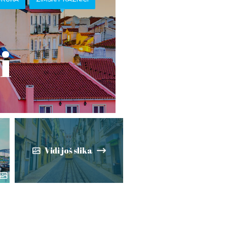
i
Vidi još slika