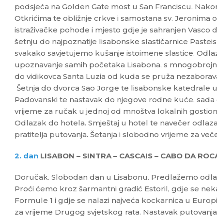
podsjeća na Golden Gate most u San Franciscu. Nak
Otkrićima te obližnje crkve i samostana sv. Jeronima o
istraživačke pohode i mjesto gdje je sahranjen Vasco
šetnju do najpoznatije lisabonske slastičarnice Pastei
svakako savjetujemo kušanje istoimene slastice. Odla
upoznavanje samih početaka Lisabona, s mnogobrojnim 
do vidikovca Santa Luzia od kuda se pruža nezabora
Šetnja do dvorca Sao Jorge te lisabonske katedrale u 
Padovanski te nastavak do njegove rodne kuće, sada 
vrijeme za ručak u jednoj od mnoštva lokalnih gostion
Odlazak do hotela. Smještaj u hotel te navečer odlaza
pratitelja putovanja. Šetanja i slobodno vrijeme za več
2. dan
LISABON – SINTRA – CASCAIS – CABO DA ROC
Doručak. Slobodan dan u Lisabonu. Predlažemo odlaza
Proći ćemo kroz šarmantni gradić Estoril, gdje se ne
Formule 1 i gdje se nalazi najveća kockarnica u Europ
za vrijeme Drugog svjetskog rata. Nastavak putovanja