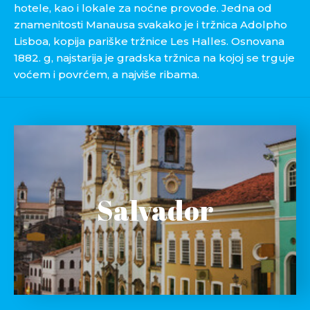
hotele, kao i lokale za noćne provode. Jedna od
znamenitosti Manausa svakako je i tržnica Adolpho
Lisboa, kopija pariške tržnice Les Halles. Osnovana
1882. g, najstarija je gradska tržnica na kojoj se trguje
voćem i povrćem, a najviše ribama.
Salvador