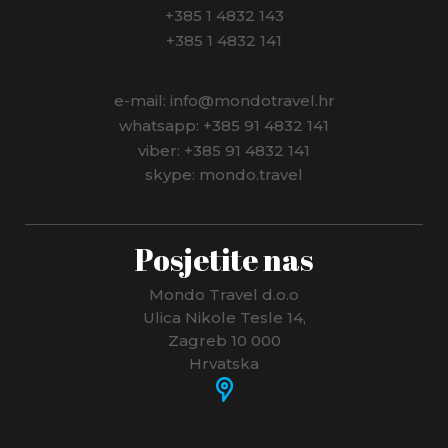
+385 1 4832 143
+385 1 4832 141
e-mail: info@mondotravel.hr
whatsapp: +385 91 4832 141
viber: +385 91 4832 141
skype: mondo.travel
Posjetite nas
Mondo Travel d.o.o
Ulica Nikole Tesle 14,
Zagreb 10 000
Hrvatska