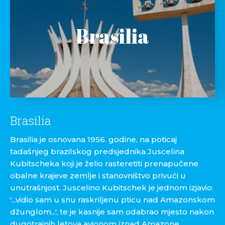
Brasilia
Brasilia
Brasilia je osnovana 1956. godine, na poticaj
tadašnjeg brazilskog predsjednika Juscelina
Kubitscheka koji je želio rasteretiti prenapučene
obalne krajeve zemlje i stanovništvo privući u
unutrašnjost. Juscelino Kubitschek je jednom izjavio:
'...vidio sam u snu raskriljenu pticu nad Amazonskom
džunglom...', te je kasnije sam odabrao mjesto nakon
dugotrajnih letova avionom iznad Amazone.