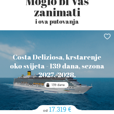
Moglo bi Vas
zanimati
i ova putovanja
Costa Deliziosa, krstarenje
oko svijeta - 139 dana, sezona
2027./2028.
139 dana
17.319 €
od