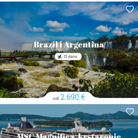
Brazil i Argentina
13 dana
2.690 €
od
MSC Magnifica, krstarenje