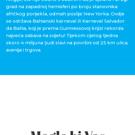
grad na zapadnoj hemisferi po broju stanovnika
afričkog porijekla, odmah poslije New Yorka. Ovdje
se održava Bahianski karneval ili Karneval Salvador
da Bahia, koji je prema Guinnessovoj knjizi rekorda
najveća zabava na svijetu! Tijekom cijelog tjedna
skoro 4 milijuna ljudi slavi na površini od 25 km ulica,
avenija i trgova.