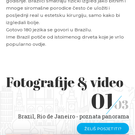
godišnje. Brazilci smatraju fizički izgled jako bitnim i
mnoge siromašne porodice često će uložiti i
posljednji real u estetsku kirurgiju, samo kako bi
izgledali bolje.
Gotovo 180 jezika se govori u Brazilu.
Ime Brazil potiče od istoimenog drveta koje je vrlo
popularno ovdje.
Fotografije & video
01
03
Brazil, Rio de Janeiro - poznata panorama
ŽELIŠ POSJETITI?