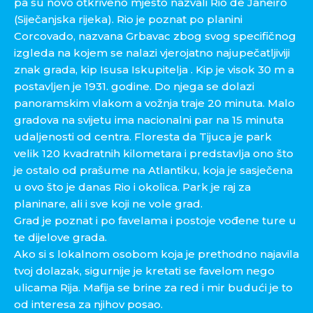
pa su novo otkriveno mjesto nazvali Rio de Janeiro
(Siječanjska rijeka). Rio je poznat po planini
Corcovado, nazvana Grbavac zbog svog specifičnog
izgleda na kojem se nalazi vjerojatno najupečatljiviji
znak grada, kip Isusa Iskupitelja . Kip je visok 30 m a
postavljen je 1931. godine. Do njega se dolazi
panoramskim vlakom a vožnja traje 20 minuta. Malo
gradova na svijetu ima nacionalni par na 15 minuta
udaljenosti od centra. Floresta da Tijuca je park
velik 120 kvadratnih kilometara i predstavlja ono što
je ostalo od prašume na Atlantiku, koja je sasječena
u ovo što je danas Rio i okolica. Park je raj za
planinare, ali i sve koji ne vole grad.
Grad je poznat i po favelama i postoje vođene ture u
te dijelove grada.
Ako si s lokalnom osobom koja je prethodno najavila
tvoj dolazak, sigurnije je kretati se favelom nego
ulicama Rija. Mafija se brine za red i mir budući je to
od interesa za njihov posao.