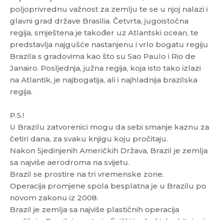
poljoprivrednu važnost za zemlju te se u njoj nalazi i
glavni grad države Brasilia. Četvrta, jugoistočna
regija, smještena je također uz Atlantski ocean, te
predstavlja najgušće nastanjenu i vrlo bogatu regiju
Brazila s gradovima kao što su Sao Paulo i Rio de
Janairo. Posljednja, južna regija, koja isto tako izlazi
na Atlantik, je najbogatija, ali i najhladnija brazilska
regija.
P.S.!
U Brazilu zatvorenici mogu da sebi smanje kaznu za
četiri dana, za svaku knjigu koju pročitaju.
Nakon Sjedinjenih Američkih Država, Brazil je zemlja
sa najviše aerodroma na svijetu.
Brazil se prostire na tri vremenske zone.
Operacija promjene spola besplatna je u Brazilu po
novom zakonu iz 2008.
Brazil je zemlja sa najviše plastičnih operacija