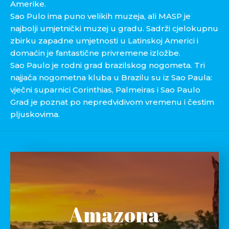
Amerike.
Sao Pulo ima puno velikih muzeja, ali MASP je
najbolji umjetnički muzej u gradu. Sadrži cjelokupnu
zbirku zapadne umjetnosti u Latinskoj Americi i
domaćin je fantastične privremene izložbe.
Sao Paulo je rodni grad brazilskog nogometa. Tri
najjača nogometna kluba u Brazilu su iz Sao Paula:
vječni suparnici Corinthias, Palmeiras i Sao Paulo
Grad je poznat po nepredvidivom vremenu i čestim
pljuskovima.
Amazona