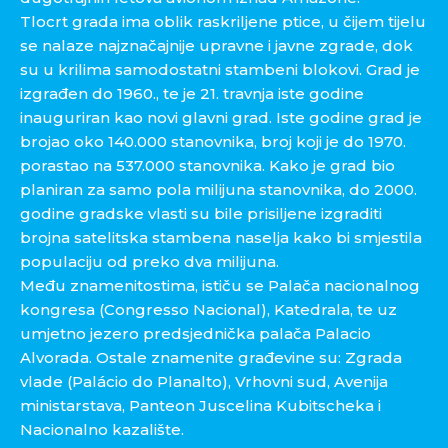
Tlocrt grada ima oblik raskriljene ptice, u čijem tijelu
se nalaze najznačajnije upravne i javne zgrade, dok
su u krilima samodostatni stambeni blokovi. Grad je
izgrađen do 1960., te je 21. travnja iste godine
inauguriran kao novi glavni grad. Iste godine grad je
brojao oko 140.000 stanovnika, broj koji je do 1970.
porastao na 537.000 stanovnika. Kako je grad bio
planiran za samo pola milijuna stanovnika, do 2000.
godine gradske vlasti su bile prisiljene izgraditi
brojna satelitska stambena naselja kako bi smjestila
populaciju od preko dva milijuna.
Među znamenitostima, ističu se Palača nacionalnog
kongresa (Congresso Nacional), Katedrala, te uz
umjetno jezero predsjednička palača Palacio
Alvorada. Ostale znamenite građevine su: Zgrada
vlade (Palácio do Planalto), Vrhovni sud, Avenija
ministarstava, Panteon Juscelina Kubitscheka i
Nacionalno kazalište.