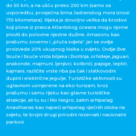
do 50 km, a na ušću preko 250 km (samo za
usporedbu, prosječna širina Jadranskog mora iznosi
170 kilometara). Rijeka je dovoljno velika da brodovi
koji plove iz pravca Atlantskog oceana mogu njome
ploviti do polovine njezine dužine. Amazonu kao
prašumu zovemo i „pluća svijeta“, jer se ovdje
proizvede 20% ukupnog kisika u svijetu. Ovdje žive
tisuće i tisuće vrsta biljaka i životinja, orhideje, jaguari,
anakonde, majmuni, ljenjivci, kolibrići, papige, leptiri,
kajmani, različite vrste riba pa čak i slatkovodni
dupini i električne jegulje. Turističke aktivnosti su
uglavnom usmjerene na eko-turizam, kroz
prašumu i samu rijeku kao glavne turističke
atrakcije, ali tu su i Rio Negro, zatim arhipelag
Anavilhanas kao najveći arhipelag riječnih otoka na
svijetu, te brojni drugi prirodni rezervati i nacionalni
parkovi.