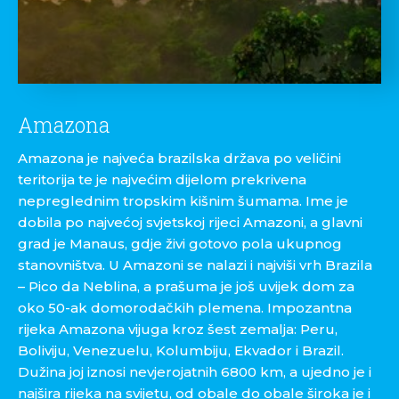
Amazona
Amazona je najveća brazilska država po veličini
teritorija te je najvećim dijelom prekrivena
nepreglednim tropskim kišnim šumama. Ime je
dobila po najvećoj svjetskoj rijeci Amazoni, a glavni
grad je Manaus, gdje živi gotovo pola ukupnog
stanovništva. U Amazoni se nalazi i najviši vrh Brazila
– Pico da Neblina, a prašuma je još uvijek dom za
oko 50-ak domorodačkih plemena. Impozantna
rijeka Amazona vijuga kroz šest zemalja: Peru,
Boliviju, Venezuelu, Kolumbiju, Ekvador i Brazil.
Dužina joj iznosi nevjerojatnih 6800 km, a ujedno je i
najšira rijeka na svijetu, od obale do obale široka je i