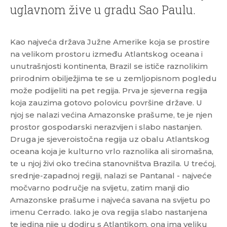
uglavnom žive u gradu Sao Paulu.
Kao najveća država Južne Amerike koja se prostire
na velikom prostoru između Atlantskog oceana i
unutrašnjosti kontinenta, Brazil se ističe raznolikim
prirodnim obilježjima te se u zemljopisnom pogledu
može podijeliti na pet regija. Prva je sjeverna regija
koja zauzima gotovo polovicu površine države. U
njoj se nalazi većina Amazonske prašume, te je njen
prostor gospodarski nerazvijen i slabo nastanjen.
Druga je sjeveroistočna regija uz obalu Atlantskog
oceana koja je kulturno vrlo raznolika ali siromašna,
te u njoj živi oko trećina stanovništva Brazila. U trećoj,
srednje-zapadnoj regiji, nalazi se Pantanal - najveće
močvarno područje na svijetu, zatim manji dio
Amazonske prašume i najveća savana na svijetu po
imenu Cerrado. Iako je ova regija slabo nastanjena
te jedina nije u dodiru s Atlantikom, ona ima veliku