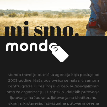
mi smo.
Mondo travel je putnička agencija koja posluje od
2003 godine. Naša poslovnica se nalazi u samom
centru grada, u Teslinoj ulici broj 14. Specijalizirani
smo za organizaciju Europskih i dalekih putovanja,
ljetovanja na Jadranu, ljetovanja na Mediteranu,
skijanja, krstarenja, individualna putovanja prema