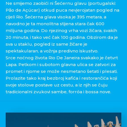
Ne smijemo zaobići ni Šećernu glavu (portugalski:
Pão de Açúcar) otkud puca nevjerojatan pogled na
cijeli Rio. Šećerna glava visoka je 395 metara, a
navodno je ta monolitna stijena stara čak 600
milijuna godina. Do njezinog vrha vozi žičara, svakih
20 minuta, i tako već čak 100 godina. Obzirom da je
sva u staklu, pogled iz same žičare je
spektakularan, a vožnja predivno iskustvo.
Srce noćnog života Rio De Janeira svakako je četvrt
Lapa. Petkom i subotom glavna ulica se zatvori za
promet i njome se može nesmetano šetati i plesati.
Prolazite tako kraj bezbroj kafića i restorančića koji
svoje stolove postave uz cestu, a iz njih se čuju
tradicionalni zvukovi sambe, forróa i bossa nove.