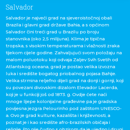
Salvador
Salvador je najveći grad na sjeveroistočnoj obali
Brazila i glavni grad države Bahia, a s općinom
Salvador čini treći grad u Brazilu po broju
stanovnika (oko 2,5 milijuna). Klima je tipična
tropska, s visokim temperaturama i vlažnosti zraka
tijekom cijele godine. Zahvaljujući svom položaju na
malom poluotoku koji odvaja Zaljev Svih Svetih od
Atlantskog oceana, grad je postao velika izvozna
luka i središte bogatog priobalnog pojasa Bahije.
Velika strmina reljefno dijeli grad na donji i gornji, koji
su povezani divovskim dizalom Elevador Lacerda,
koji je u funkciji još od 1873. g. Ovdje ćete naći
mnoge lijepe kolonijalne građevine pa je gradska
povijesna jezgra Pelourinho pod zaštitom UNESCO-
a. Ovo je grad kulture, kazališta i književnosti, a
poznat je i kao središte afro-brazilskih običaja i
religije, što nije čudno s obzirom da je ujedno i drugi