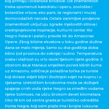
koji primaju i oceanske brodove. Od znamenitosti
treba spomenuti katedralu i operu, zoološke i
botaničke vrtove, eko park, te regionalni i muzej
domorodačkih naroda. Ostale zanimljive povijesne
znamenitosti uključuju zgrade mješovitih stilova i
srednjovjekovne inspiracije, kulturni centar Rio
Negro Palace i palaču pravde tik do Amazonas
Opere. Zbog blizine ekvatora u toku godine dužina
dana se malo mijenja. Samo su dva godišnja doba:
kišno (od prosinca do svibnja) i sušno. Temperatura
zraka i vlažnost su vrlo visoki tijekom cijele godine. S
obzirom da je Manaus smješten pored kišnih šuma
uz Amazonu, odlična je polazišna točka za turiste
koji dolaze vidjeti biljni i životinjski svijet na kopnu i u
rijekama. Izletničkim brodovima može se doživjeti
spajanje crnih voda rijeke Negro sa smeđim vodama
rijeke Solimoes, na ušću širokom devet kilometara.
Oko 18 km od centra grada je turističko odredište
Ponta Negra, koji osim plaže ima i brojne luksune