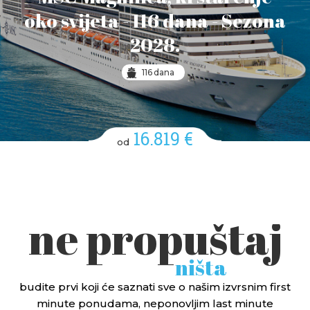
oko svijeta - 116 dana - Sezona
2028.
116 dana
16.819 €
od
ne propuštaj
ništa
budite prvi koji će saznati sve o našim izvrsnim first
minute ponudama, neponovljim last minute