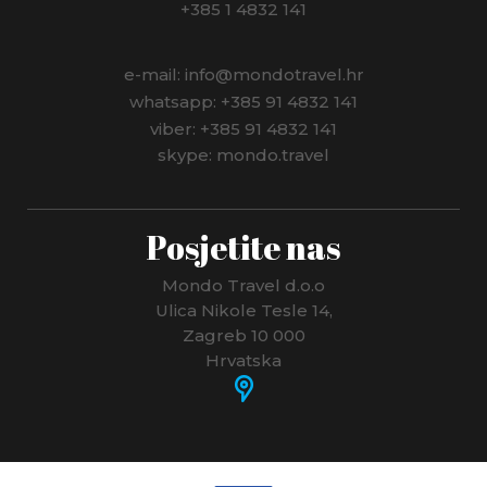
+385 1 4832 141
e-mail: info@mondotravel.hr
whatsapp: +385 91 4832 141
viber: +385 91 4832 141
skype: mondo.travel
Posjetite nas
Mondo Travel d.o.o
Ulica Nikole Tesle 14,
Zagreb 10 000
Hrvatska