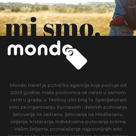
mi smo.
Mondo travel je putnička agencija koja posluje od
2003 godine. Naša poslovnica se nalazi u samom
centru grada, u Teslinoj ulici broj 14. Specijalizirani
smo za organizaciju Europskih i dalekih putovanja,
ljetovanja na Jadranu, ljetovanja na Mediteranu,
skijanja, krstarenja, individualna putovanja prema
Vašim željama, pronalaženje najpovoljnijih avio