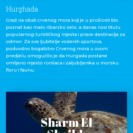
Hurghada
Grad na obali crvenog mora koji je u prošlosti bio
poznat kao malo ribarsko selo, a danas nosi titulu
popularnog turističkog mjesta i prave destinacija za
odmor. Za sve ljubitelje vodenih sportova,
podvodno bogatstvo Crvenog mora u ovom
predjelu omogućilo je da Hurgada postane
omiljeno mjesto ronilaca i zaljubljenika u morsku
floru i faunu.
Sharm El