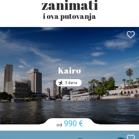
zanimati
i ova putovanja
Kairo
3 dana
990 €
od