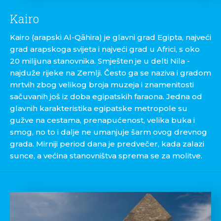
Kairo
Kairo (arapski Al-Qāhira) je glavni grad Egipta, najveći
grad arapskoga svijeta i najveći grad u Africi, s oko
20 milijuna stanovnika. Smješten je u delti Nila -
najduže rijeke na Zemlji. Često ga se naziva i gradom
mrtvih zbog velikog broja muzeja i znamenitosti
sačuvanih još iz doba egipatskih faraona. Jedna od
glavnih karakteristika egipatske metropole su
gužve na cestama, prenapućenost, velika buka i
smog, no to i dalje ne umanjuje šarm ovog drevnog
grada. Mirniji period dana je predvečer, kada zalazi
sunce, a većina stanovništva sprema se za molitve.