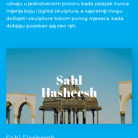
uživaju u jedinstvenom prizoru kada zalazak Sunca
mijenja boju i izgled skulptura, a najsretniji mogu
doživjeti i skulpture tokom punog mjeseca, kada
dobijaju poseban sjaj oko njih.
Sahl
Hasheesh