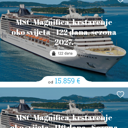
MSC Magnifica, krstarenje
oko svijeta - 122 dana, sezona
2027.
122 dana
15.859 €
od
MSC Magnifica, krstarenje
oko svijeta - 116 dana - Sezona