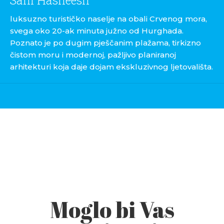
Sahl Hasheesh
luksuzno turističko naselje na obali Crvenog mora,
svega oko 20-ak minuta južno od Hurghada.
Poznato je po dugim pješčanim plažama, tirkizno
čistom moru i modernoj, pažljivo planiranoj
arhitekturi koja daje dojam ekskluzivnog ljetovališta.
Moglo bi Vas