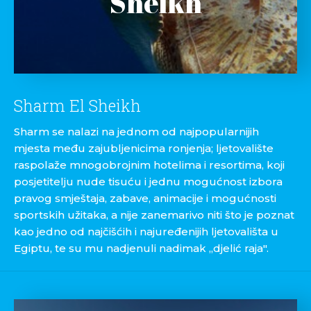
Sheikh
Sharm El Sheikh
Sharm se nalazi na jednom od najpopularnijih
mjesta među zajubljenicima ronjenja; ljetovalište
raspolaže mnogobrojnim hotelima i resortima, koji
posjetitelju nude tisuću i jednu mogućnost izbora
pravog smještaja, zabave, animacije i mogućnosti
sportskih užitaka, a nije zanemarivo niti što je poznat
kao jedno od najčišćih i najuređenijih ljetovališta u
Egiptu, te su mu nadjenuli nadimak „djelić raja".