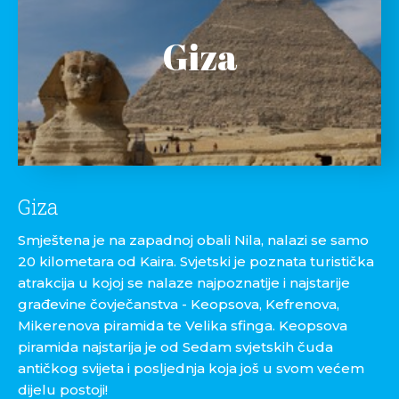
Giza
Giza
Smještena je na zapadnoj obali Nila, nalazi se samo
20 kilometara od Kaira. Svjetski je poznata turistička
atrakcija u kojoj se nalaze najpoznatije i najstarije
građevine čovječanstva - Keopsova, Kefrenova,
Mikerenova piramida te Velika sfinga. Keopsova
piramida najstarija je od Sedam svjetskih čuda
antičkog svijeta i posljednja koja još u svom većem
dijelu postoji!