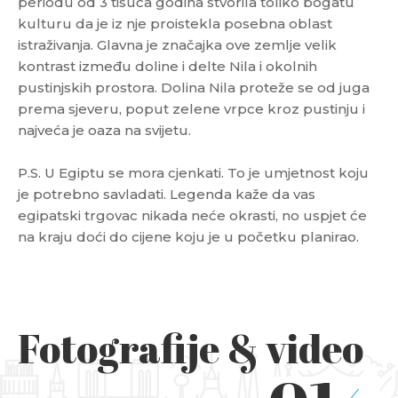
periodu od 3 tisuća godina stvorila toliko bogatu
kulturu da je iz nje proistekla posebna oblast
istraživanja. Glavna je značajka ove zemlje velik
kontrast između doline i delte Nila i okolnih
pustinjskih prostora. Dolina Nila proteže se od juga
prema sjeveru, poput zelene vrpce kroz pustinju i
najveća je oaza na svijetu.
P.S. U Egiptu se mora cjenkati. To je umjetnost koju
je potrebno savladati. Legenda kaže da vas
egipatski trgovac nikada neće okrasti, no uspjet će
na kraju doći do cijene koju je u početku planirao.
Fotografije & video