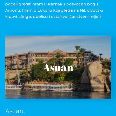
počeli graditi hram u Karnaku posvećen bogu
Amonu, hram u Luxoru koji gleda na Nil, divovski
kipovi, sfinge, obelisci i ostali veličanstveni reljefi.
Asuan
Asuan