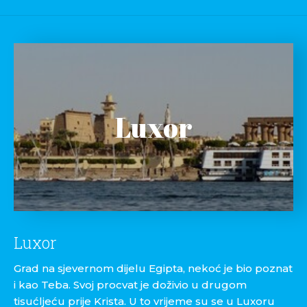
Luxor
Luxor
Grad na sjevernom dijelu Egipta, nekoć je bio poznat
i kao Teba. Svoj procvat je doživio u drugom
tisućljeću prije Krista. U to vrijeme su se u Luxoru