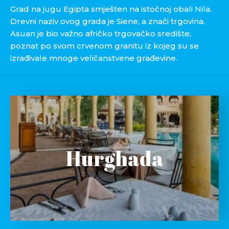
Grad na jugu Egipta smješten na istočnoj obali Nila.
Drevni naziv ovog grada je Siene, a znači trgovina.
Asuan je bio važno afričko trgovačko središte,
poznat po svom crvenom granitu iz kojeg su se
izrađivale mnoge veličanstvene građevine.
Hurghada