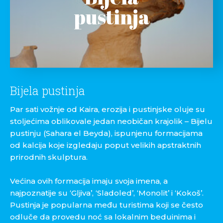
pustinja
Bijela pustinja
Par sati vožnje od Kaira, erozija i pustinjske oluje su
stoljećima oblikovale jedan neobičan krajolik – Bijelu
pustinju (Sahara el Beyda), ispunjenu formacijama
od kalcija koje izgledaju poput velikih apstraktnih
prirodnih skulptura.
Većina ovih formacija imaju svoja imena, a
najpoznatije su ‘Gljiva’, ‘Sladoled’, ‘Monolit’ i ‘Kokoš’.
Pustinja je popularna među turistima koji se često
odluče da provedu noć sa lokalnim beduinima i