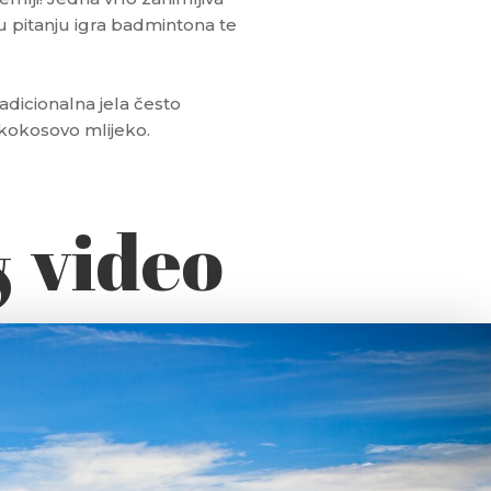
 u pitanju igra badmintona te
radicionalna jela često
i kokosovo mlijeko.
& video