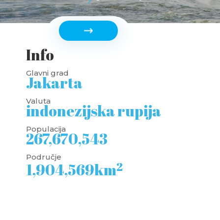
Info
Glavni grad
Jakarta
Valuta
indonezijska rupija
Populacija
267,670,543
Područje
2
1,904,569km