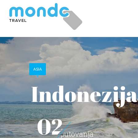
ASIA
Indonezija
02
putovanja