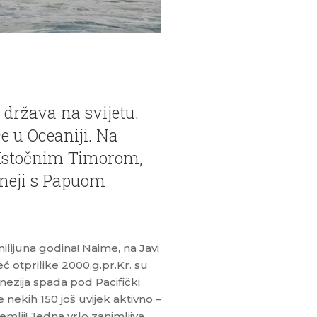
 država na svijetu.
ce u Oceaniji. Na
 Istočnim Timorom,
ineji s Papuom
ilijuna godina! Naime, na Javi
eć otprilike 2000.g.pr.Kr. su
nezija spada pod Pacifički
 nekih 150 još uvijek aktivno –
emlji! Jedna vrlo zanimljiva