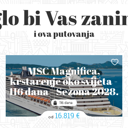
lo bi Vas zani
i ova putovanja
MSC Magnifica,
krstarenje oko svijeta -
116 dana - Sezona 2028.
116 dana
16.819 €
od