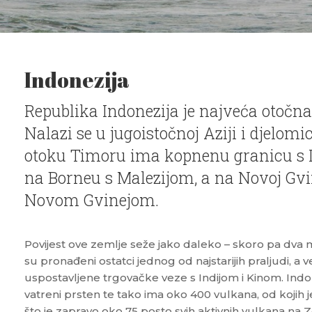
Indonezija
Republika Indonezija je najveća otočna
Nalazi se u jugoistočnoj Aziji i djelomi
otoku Timoru ima kopnenu granicu s
na Borneu s Malezijom, a na Novoj Gv
Novom Gvinejom.
Povijest ove zemlje seže jako daleko – skoro pa dva m
su pronađeni ostatci jednog od najstarijih praljudi, a v
uspostavljene trgovačke veze s Indijom i Kinom. Indo
vatreni prsten te tako ima oko 400 vulkana, od kojih je
što je zapravo oko 75 posto svih aktivnih vulkana na Z