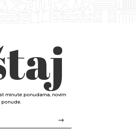
taj
 last minute ponudama, novim
je ponude.