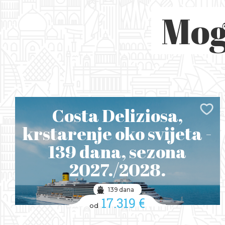
Mog
Costa Deliziosa,
krstarenje oko svijeta -
139 dana, sezona
2027./2028.
139 dana
17.319 €
od