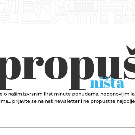
 propuš
ništa
 sve o našim izvrsnim first minute ponudama, neponovljim
ma... prijavite se na naš newsletter i ne propustite najbol