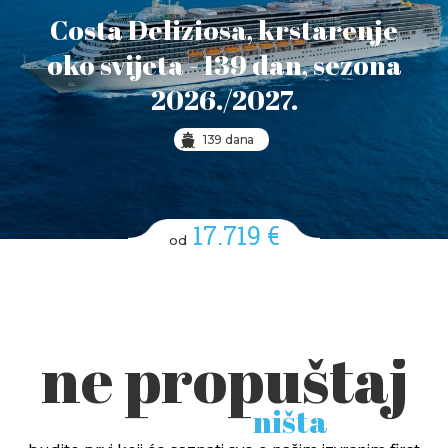
Costa Deliziosa, krstarenje
oko svijeta - 139 dan, sezona
2026./2027.
139 dana
17.719 €
od
ne propuštaj
ništa