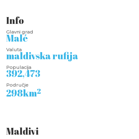
Info
Glavni grad
Malé
Valuta
maldivska rufija
Populacija
392,473
Područje
2
298km
Maldivi