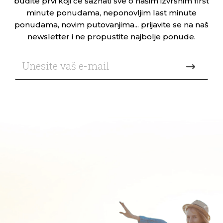
budite prvi koji će saznati sve o našim izvrsnim first
minute ponudama, neponovljim last minute
ponudama, novim putovanjima... prijavite se na naš
newsletter i ne propustite najbolje ponude.