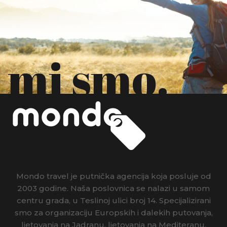
mi smo.
Mondo travel je putnička agencija koja posluje od
2003 godine. Naša poslovnica se nalazi u samom
centru grada, u Teslinoj ulici broj 14. Specijalizirani
smo za organizaciju Europskih i dalekih putovanja,
ljetovanja na Jadranu, ljetovanja na Mediteranu,