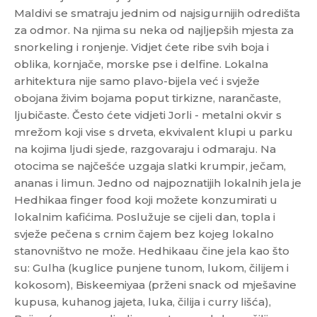
Maldivi se smatraju jednim od najsigurnijih odredišta
za odmor. Na njima su neka od najljepših mjesta za
snorkeling i ronjenje. Vidjet ćete ribe svih boja i
oblika, kornjače, morske pse i delfine. Lokalna
arhitektura nije samo plavo-bijela već i svježe
obojana živim bojama poput tirkizne, narančaste,
ljubičaste. Često ćete vidjeti Jorli - metalni okvir s
mrežom koji vise s drveta, ekvivalent klupi u parku
na kojima ljudi sjede, razgovaraju i odmaraju. Na
otocima se najčešće uzgaja slatki krumpir, ječam,
ananas i limun. Jedno od najpoznatijih lokalnih jela je
Hedhikaa finger food koji možete konzumirati u
lokalnim kafićima. Poslužuje se cijeli dan, topla i
svježe pečena s crnim čajem bez kojeg lokalno
stanovništvo ne može. Hedhikaau čine jela kao što
su: Gulha (kuglice punjene tunom, lukom, čilijem i
kokosom), Biskeemiyaa (prženi snack od mješavine
kupusa, kuhanog jajeta, luka, čilija i curry lišća),