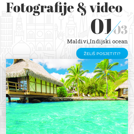
Fotografije & video
01
03
Maldivi,Indijski ocean
ŽELIŠ POSJETITI?