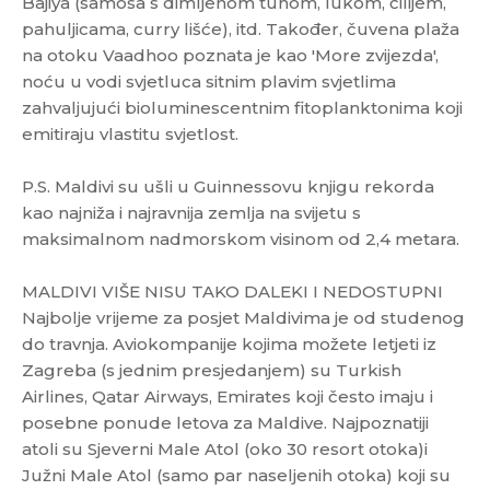
Bajiya (samosa s dimljenom tunom, lukom, čilijem,
pahuljicama, curry lišće), itd. Također, čuvena plaža
na otoku Vaadhoo poznata je kao 'More zvijezda',
noću u vodi svjetluca sitnim plavim svjetlima
zahvaljujući bioluminescentnim fitoplanktonima koji
emitiraju vlastitu svjetlost.
P.S. Maldivi su ušli u Guinnessovu knjigu rekorda
kao najniža i najravnija zemlja na svijetu s
maksimalnom nadmorskom visinom od 2,4 metara.
MALDIVI VIŠE NISU TAKO DALEKI I NEDOSTUPNI
Najbolje vrijeme za posjet Maldivima je od studenog
do travnja. Aviokompanije kojima možete letjeti iz
Zagreba (s jednim presjedanjem) su Turkish
Airlines, Qatar Airways, Emirates koji često imaju i
posebne ponude letova za Maldive. Najpoznatiji
atoli su Sjeverni Male Atol (oko 30 resort otoka)i
Južni Male Atol (samo par naseljenih otoka) koji su