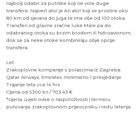
najbolji odabir za putnike koji ne vole duge
transfere. Najveći atol je Ari atol koji se prostire oko
80 km od sjevera do juga te ima više od 100 otoka.
Transferi od glavne zračne luke Male pa do
odabranog otoka su brzim brodom ili hidroavionom,
dok se za neke otoke kombiniraju obje opcije
transfera.
Let:
Zrakoplovne kompanije s polascima iz Zagreba:
Qatar Airways, Emirates minimalno 1 presjedanje
Trajanje leta cca 14 hrs
Cijena od 5300 kn / 703.43 €
*cijena, uvjeti ovise o raspoloživosti i terminu
putovanja, zrakoplovnom prijevozniku i redu letenja