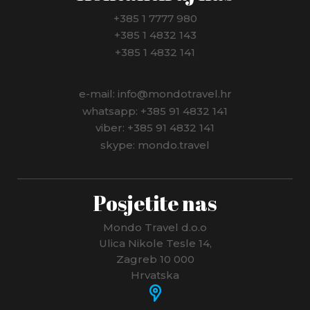
+385 1 7777 980
+385 1 4832 143
+385 1 4832 141
e-mail: info@mondotravel.hr
whatsapp: +385 91 4832 141
viber: +385 91 4832 141
skype: mondo.travel
Posjetite nas
Mondo Travel d.o.o
Ulica Nikole Tesle 14,
Zagreb 10 000
Hrvatska