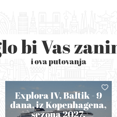
lo bi Vas zani
i ova putovanja
Explora IV, Baltik - 9
dana, iz Kopenhagena,
sezona 2027.