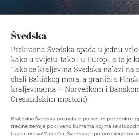
Švedska
Prekrasna Švedska spada u jednu vrlo r
kako u svijetu, tako i u Europi, a to je 
Tako se kraljevina Švedska nalazi na s
obali Baltičkog mora, a graniči s Fins
kraljevinama – Norveškom i Danskom 
Oresundskim mostom).
Kraljevina Švedska poznata je po svojim prirodnim lje
trećine zemlje pokriveno šumama kojima se slobodno
tisuća losova! Također, Švedska je po površini jedna 