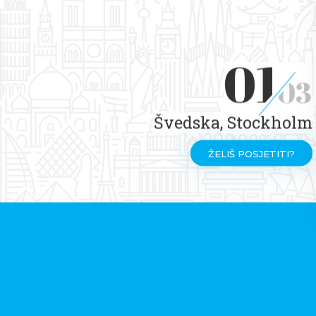
01
03
Švedska, Stockholm
ŽELIŠ POSJETITI?