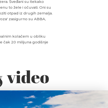
ezera. Šveđani su itekako
nu to žele i očuvati. Oni su
oziti otpad iz drugih zemalja.
zvoza' zasigurno su ABBA,
ionalnim kolačem u obliku
 čak 20 milijuna godišnje
& video