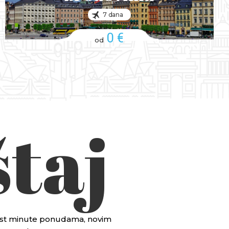
7 dana
0 €
od
taj
 last minute ponudama, novim