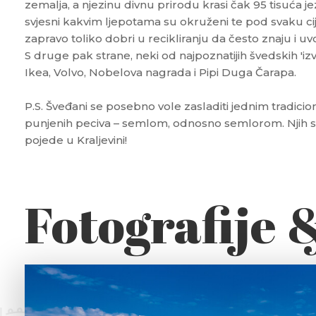
zemalja, a njezinu divnu prirodu krasi čak 95 tisuća j
svjesni kakvim ljepotama su okruženi te pod svaku cije
zapravo toliko dobri u recikliranju da često znaju i uv
S druge pak strane, neki od najpoznatijih švedskih 'i
Ikea, Volvo, Nobelova nagrada i Pipi Duga Čarapa.
P.S. Šveđani se posebno vole zasladiti jednim tradic
punjenih peciva – semlom, odnosno semlorom. Njih se
pojede u Kraljevini!
Fotografije 