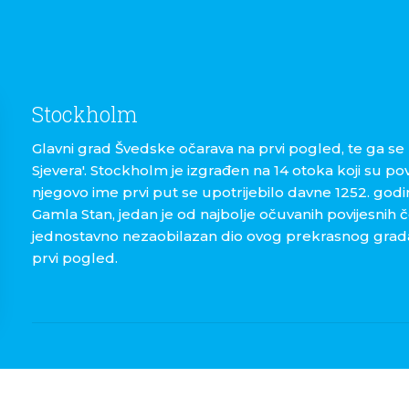
Stockholm
Glavni grad Švedske očarava na prvi pogled, te ga se 
Sjevera'. Stockholm je izgrađen na 14 otoka koji su po
njegovo ime prvi put se upotrijebilo davne 1252. godi
Gamla Stan, jedan je od najbolje očuvanih povijesnih če
jednostavno nezaobilazan dio ovog prekrasnog grada u
prvi pogled.