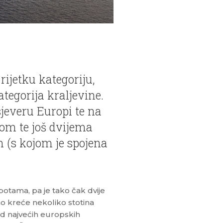
ijetku kategoriju,
kategorija kraljevine.
jeveru Europi te na
kom te još dvijema
(s kojom je spojena
potama, pa je tako čak dvije
 kreće nekoliko stotina
od najvećih europskih