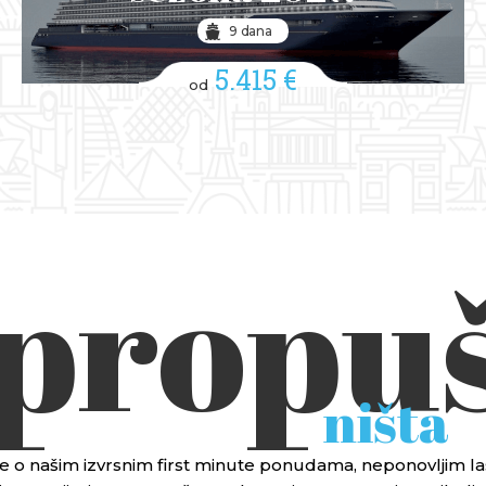
9 dana
5.415 €
od
 propuš
ništa
 sve o našim izvrsnim first minute ponudama, neponovljim