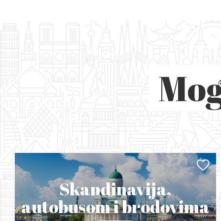
Mog
Skandinavija,
autobusom i brodovima