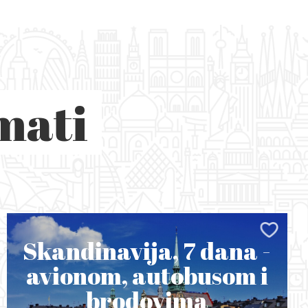
mati
Skandinavija, 7 dana -
avionom, autobusom i
brodovima