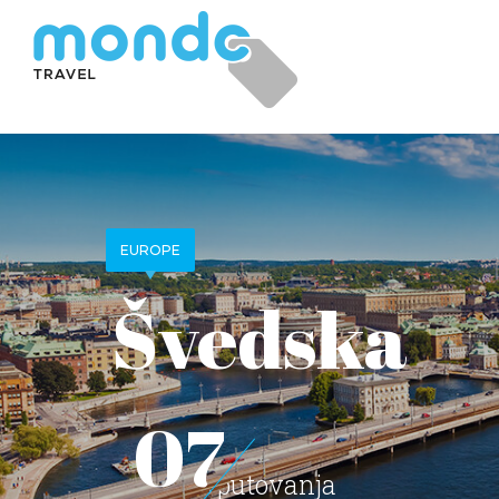
EUROPE
Švedska
07
putovanja