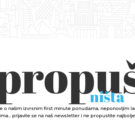
 propuš
ništa
 sve o našim izvrsnim first minute ponudama, neponovljim
ma... prijavite se na naš newsletter i ne propustite najbol