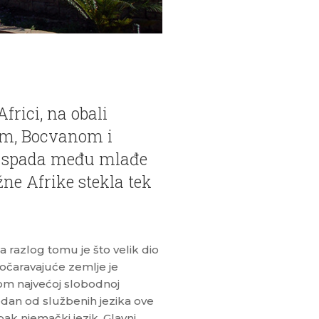
frici, na obali
om, Bocvanom i
a spada među mlađe
žne Afrike stekla tek
 a razlog tomu je što velik dio
e očaravajuće zemlje je
dom najvećoj slobodnoj
jedan od službenih jezika ove
 pak njemački jezik. Glavni