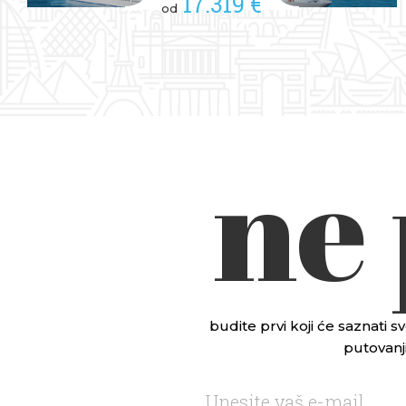
17.319 €
od
ne
budite prvi koji će saznati
putovanji