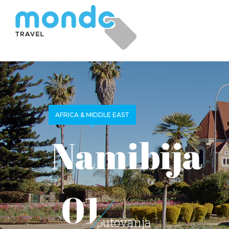
AFRICA & MIDDLE EAST
Namibija
01
putovanja