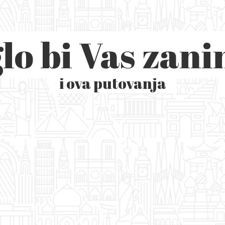
lo bi Vas zani
i ova putovanja