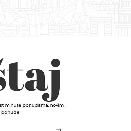
taj
 last minute ponudama, novim
je ponude.