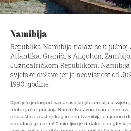
Namibija
Republika Namibija nalazi se u južnoj A
Atlantika. Graniči s Angolom, Zambij
Južnoafričkom Republikom. Namibij
svjetske države jer je neovisnost od Ju
1990. godine.
Riječ je o jednoj od najnenaseljenijih zemalja u svijetu,
teritorija čini pustinja Namib. Naravno, i samo ime ov
proizašlo iz pustinjskog imena. Namibija je ujedno i 
populaciji geparda! Zanimljivo je da iako je engleski 
zemlje, većina ljudi će puno radije pričati Afrikaans ili