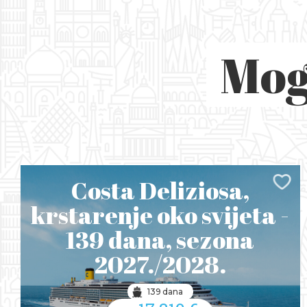
Mog
Costa Deliziosa,
krstarenje oko svijeta -
139 dana, sezona
2027./2028.
139 dana