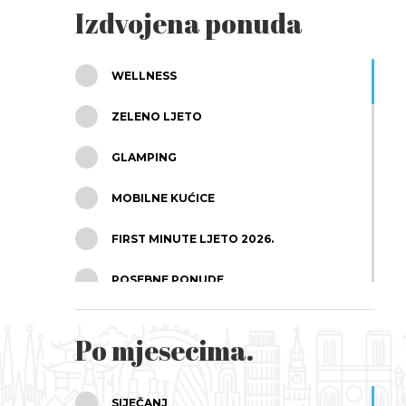
Izdvojena ponuda
WELLNESS
ZELENO LJETO
GLAMPING
MOBILNE KUĆICE
FIRST MINUTE LJETO 2026.
POSEBNE PONUDE
OBITELJSKI ODMOR
Po mjesecima.
ODMOR U DVOJE
APARTMANI
SIJEČANJ