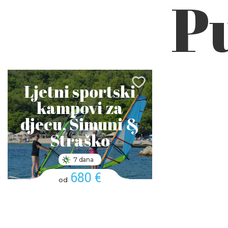
P
Ljetni sportski
kampovi za
djecu, Šimuni &
Straško
7 dana
680 €
od