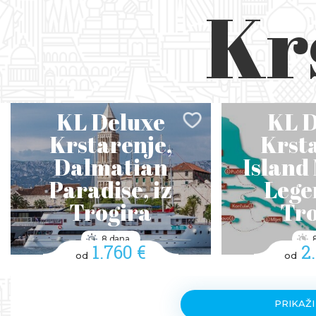
Kr
KL Deluxe
KL D
Krstarenje,
Krsta
Dalmatian
Island
Paradise, iz
Lege
Trogira
Tro
8 dana
1.760 €
2
od
od
PRIKAŽI