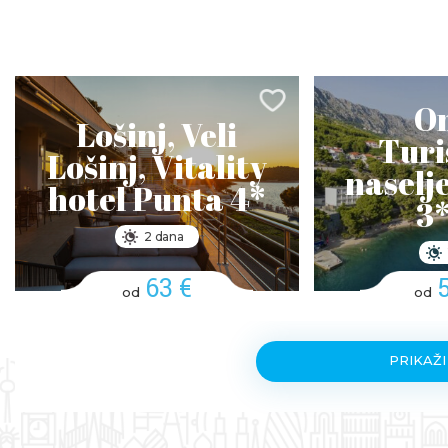
Om
Lošinj, Veli
Turi
Lošinj, Vitality
naselj
hotel Punta 4*
3*
2 dana
63 €
od
od
PRIKAŽI