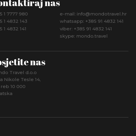
ontaktiraj nas
5 1 7777 980
e-mail: info@mondotravel.hr
5 1 4832 143
whatsapp: +385 91 4832 141
5 1 4832 141
viber: +385 91 4832 141
skype: mondo.travel
sjetite nas
do Travel d.o.o
ca Nikole Tesle 14,
reb 10 000
atska