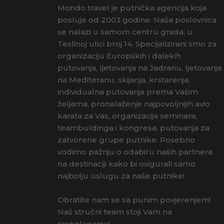
Mondo travel je putnička agencija koja
posluje od 2003 godine. Naša poslovnica
se nalazi u samom centru grada, u
Teslinoj ulici broj 14. Specijalizirani smo za
organizaciju Europskih i dalekih
putovanja, ljetovanja na Jadranu, ljetovanja
na Mediteranu, skijanja, krstarenja,
individualna putovanja prema Vašim
željama, pronalaženje najpovoljnijih avio
karata za Vas, organizacija seminara,
teambuldinga i kongresa, putovanja za
zatvorene grupe putnike. Posebno
vodimo pažnju o odabiru naših partnera
na destinaciji kako bi osigurali samo
najbolju uslugu za naše putnike!
Obratite nam se sa punim povjerenjem!
Naš stručni team stoji Vam na
raspolaganju!