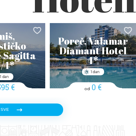
iš,
Poreč, Valamar
stičko
Diamant Hotel
e Sagitta
4*
/4*
1 dan
1 dan
595 €
0 €
od
 SVE