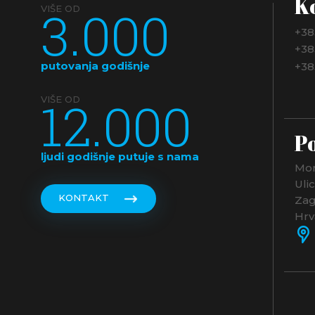
K
3.000
VIŠE OD
+38
+38
putovanja godišnje
+38
12.000
VIŠE OD
Po
ljudi godišnje putuje s nama
Mon
Uli
KONTAKT
Zag
Hrv