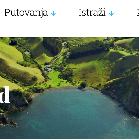
Putovanja
Istraži
d