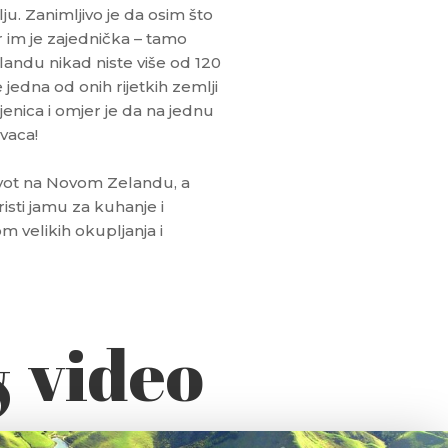
ju. Zanimljivo je da osim što
ar im je zajednička – tamo
andu nikad niste više od 120
jedna od onih rijetkih zemlji
injenica i omjer je da na jednu
vaca!
život na Novom Zelandu, a
risti jamu za kuhanje i
m velikih okupljanja i
& video