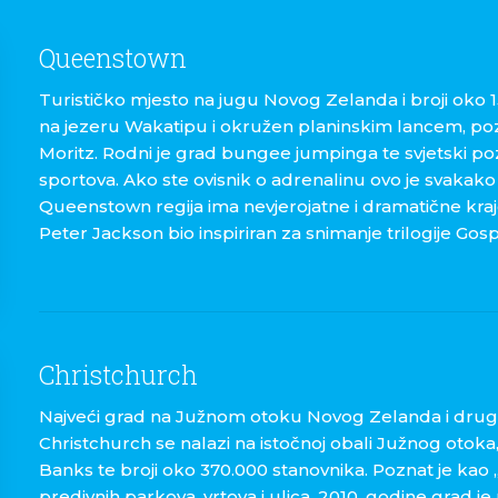
Queenstown
Turističko mjesto na jugu Novog Zelanda i broji oko 1
na jezeru Wakatipu i okružen planinskim lancem, pozn
Moritz. Rodni je grad bungee jumpinga te svjetski p
sportova. Ako ste ovisnik o adrenalinu ovo je svakako 
Queenstown regija ima nevjerojatne i dramatične krajo
Peter Jackson bio inspiriran za snimanje trilogije Go
Christchurch
Najveći grad na Južnom otoku Novog Zelanda i drugi p
Christchurch se nalazi na istočnoj obali Južnog otok
Banks te broji oko 370.000 stanovnika. Poznat je kao
predivnih parkova, vrtova i ulica. 2010. godine grad 