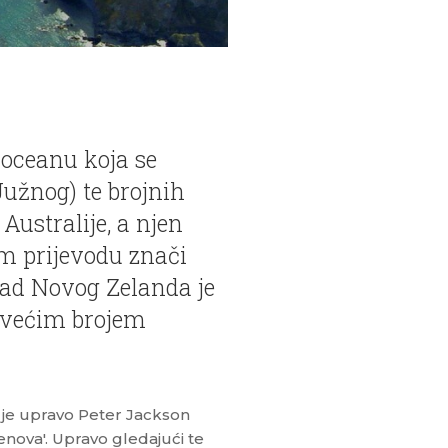
 oceanu koja se
Južnog) te brojnih
Australije, a njen
m prijevodu znači
grad Novog Zelanda je
ajvećim brojem
 je upravo Peter Jackson
enova'. Upravo gledajući te