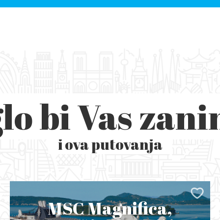
lo bi Vas zani
i ova putovanja
MSC Magnifica,