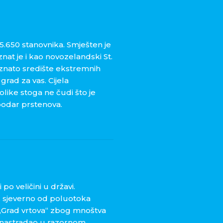
5.650 stanovnika. Smješten je
at je i kao novozelandski St.
oznato središte ekstremnih
grad za vas. Cijela
like stoga ne čudi što je
spodar prstenova.
o veličini u državi.
a, sjeverno od poluotoka
 „Grad vrtova“ zbog mnoštva
je nastradao u razornom