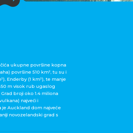
točića ukupne površine kopna
a) površine 510 km², tu su i
²), Enderby (1 km²), te manje
e 650 m visok rub ugaslog
rad broji oko 1.4 miliona
vulkana) najveći i
 da je Auckland dom najveće
čaniji novozelandski grad s