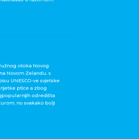
 Južnog otoka Novog
a na Novom Zelandu, s
opisu UNESCO-ve svjetske
i rijetke ptice a zbog
ajpopularnijih odredišta
urom, no svakako bolji