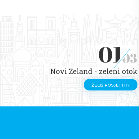
01
03
Novi Zeland - zeleni otok
ŽELIŠ POSJETITI?