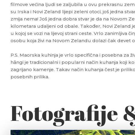
filmove većina ljudi se zaljubila u ovu prekrasnu zeml
su Irska i Novi Zeland lijepi zeleni otoci, još jedna stv
zmija nema! Još jedna dobra stvar je da na Novom Zel
kilometara udaljeni od obale. Također, Novi Zeland je 
u kojoj se vozi na lijevoj strani ceste. Vrlo zanimljiva č
osobu koja živi na Novom Zelandu dolazi čak devet o
P.S. Maorska kuhinja je vrlo specifična i posebna za 
hāngi je tradicionalni i popularni način kuhanja koji ko
zagrijano kamenje. Takav način kuhanja čest je priliko
posebnih prilika.
Fotografije 