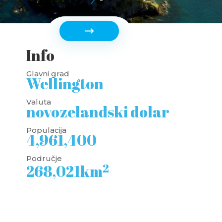
Info
Glavni grad
Wellington
Valuta
novozelandski dolar
Populacija
4,961,400
Područje
2
268,021km