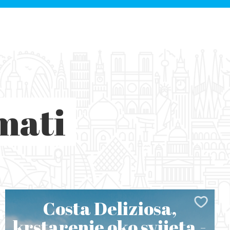
mati
Costa Deliziosa,
krstarenje oko svijeta -