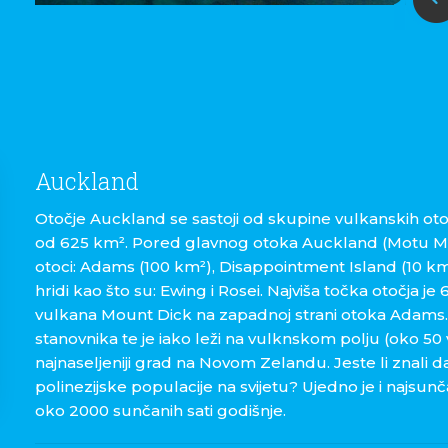
Auckland
Otočje Auckland se sastoji od skupine vulkanskih o
od 625 km². Pored glavnog otoka Auckland (Motu Mah
otoci: Adams (100 km²), Disappointment Island (10 km
hridi kao što su: Ewing i Rosei. Najviša točka otočja j
vulkana Mount Dick na zapadnoj strani otoka Adams. G
stanovnika te je iako leži na vulknskom polju (oko 50 
najnaseljeniji grad na Novom Zelandu. Jeste li znali
polinezijske populacije na svijetu? Ujedno je i najsun
oko 2000 sunčanih sati godišnje.