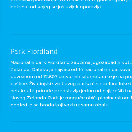
potresu od kojeg se još uvijek oporavlja.
Park Fiordland
Nacionalni park Fiordland zauzima jugozapadni kut
Zelanda. Daleko je najveći od 14 nacionalnih parkov
površinom od 12.607 četvornih kilometara te je na p
baštine. Životinjski svijet ovog parka čine delfini, foke 
netaknute prirode predstavlja jedno od najljepših i n
Novog Zelanda. Park je moguće obići planinarskom t
pogled je sa broda koji vozi uz samu obalu.