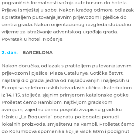
pograničnih formalnosti vožnja autobusom do hotela.
Prijava i smještaj u sobe. Nakon kraćeg odmora, odlazak
s pratiteljem putovanja javnim prijevozom i pješice do
centra grada. Nakon orijentacionog razgleda slobodno
vrijeme za istraživanje adventskog ugođaja grada.
Povratak u hotel. Noćenje.
2. dan,
BARCELONA
Nakon doručka, odlazak s pratiteljem putovanja javnim
prijevozom i pješice: Plaza Catalunya, Gotička četvrt,
najstariji dio grada, jedna od najsačuvanijih i najljepših u
Europi sa spletom uskih krivudavih uličica i katedralom
iz 14. i 15. stoljeća, sjajnim primjerom katalonske gotike.
Prošetat ćemo Ramblom, najživljom gradskom
avenijom, zajedno ćemo posjetiti živopisnu gradsku
tržnicu „La Boquería“ poznatu po bogatoj ponudi
lokalnih proizvoda, smještenu na Rambli. Prošetat ćemo
do Kolumbova spomenika koji je visok 60m i podignut