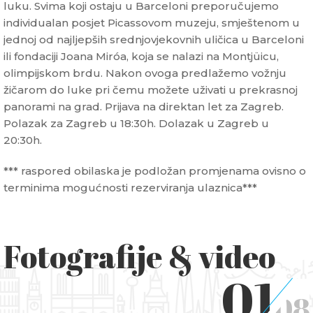
luku. Svima koji ostaju u Barceloni preporučujemo
individualan posjet Picassovom muzeju, smještenom u
jednoj od najljepših srednjovjekovnih uličica u Barceloni
ili fondaciji Joana Miróa, koja se nalazi na Montjüicu,
olimpijskom brdu. Nakon ovoga predlažemo vožnju
žičarom do luke pri čemu možete uživati u prekrasnoj
panorami na grad. Prijava na direktan let za Zagreb.
Polazak za Zagreb u 18:30h. Dolazak u Zagreb u
20:30h.
*** raspored obilaska je podložan promjenama ovisno o
terminima mogućnosti rezerviranja ulaznica***
Fotografije & video
01
08