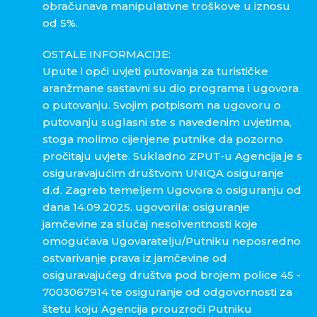
obračunava manipulativne troškove u iznosu
od 5%.
OSTALE INFORMACIJE:
Upute i opći uvjeti putovanja za turističke
aranžmane sastavni su dio programa i ugovora
o putovanju. Svojim potpisom na ugovoru o
putovanju suglasni ste s navedenim uvjetima,
stoga molimo cijenjene putnike da pozorno
pročitaju uvjete. Sukladno ZPUT-u Agencija je s
osiguravajućim društvom UNIQA osiguranje
d.d. Zagreb temeljem Ugovora o osiguranju od
dana 14.09.2025. ugovorila: osiguranje
jamčevine za slučaj nesolventnosti koje
omogućava Ugovaratelju/Putniku neposredno
ostvarivanje prava iz jamčevine od
osiguravajućeg društva pod brojem police 45 -
7003067914 te osiguranje od odgovornosti za
štetu koju Agencija prouzroči Putniku