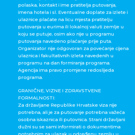
polaska, kontakt i ime pratitelja putovanja,
imena hotela i sl. Eventualne doplate za izlete i
ulaznice plaćate na licu mjesta pratitelju
putovanja u eurima ili lokalnoj valuti zemlje u
koju se putuje, osim ako nije u programu
putovanja navedeno plaćanje prije puta.
Organizator nije odgovoran za povećanje cijena
ulaznica i fakultativnih izleta navedenih u
programu na dan formiranja programa.
Agencija ima pravo promjene redoslijeda
programa.
GRANIČNE, VIZNE I ZDRAVSTVENE
FORMALNOSTI:
Za državljane Republike Hrvatske viza nije
potrebna, ali je za putovanje potrebna važeća
osobna iskaznica ili putovnica. Strani državljani
dužni su se sami informirati o dokumentima
potrebnim za ulazak u određenu zemlju u