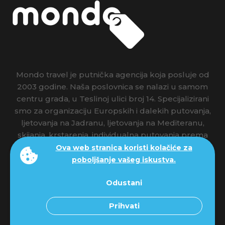
Mondo travel je putnička agencija koja posluje od
2003 godine. Naša poslovnica se nalazi u samom
centru grada, u Teslinoj ulici broj 14. Specijalizirani
smo za organizaciju Europskih i dalekih putovanja,
ljetovanja na Jadranu, ljetovanja na Mediteranu,
skijanja, krstarenja, individualna putovanja prema
Vašim željama, pronalaženje najpovoljnijih avio
Ova web stranica koristi kolačiće za
karata za Vas, organizacija seminara, teambuldinga
poboljšanje vašeg iskustva.
i kongresa, putovanja za zatvorene grupe putnike.
Posebno vodimo pažnju o odabiru naših partnera
Odustani
na destinaciji kako bi osigurali samo najbolju
Prihvati
uslugu za naše putnike!