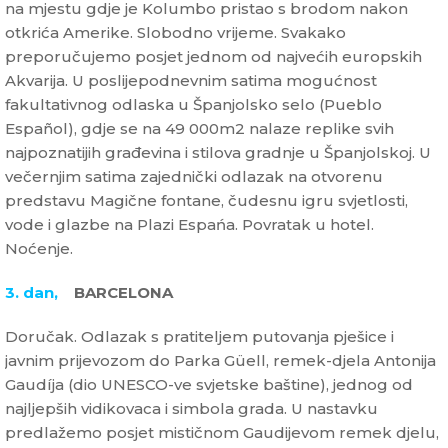
na mjestu gdje je Kolumbo pristao s brodom nakon
otkrića Amerike. Slobodno vrijeme. Svakako
preporučujemo posjet jednom od najvećih europskih
Akvarija. U poslijepodnevnim satima mogućnost
fakultativnog odlaska u Španjolsko selo (Pueblo
Español), gdje se na 49 000m2 nalaze replike svih
najpoznatijih građevina i stilova gradnje u Španjolskoj. U
večernjim satima zajednički odlazak na otvorenu
predstavu Magične fontane, čudesnu igru svjetlosti,
vode i glazbe na Plazi Espańa. Povratak u hotel.
Noćenje.
3. dan,
BARCELONA
Doručak. Odlazak s pratiteljem putovanja pješice i
javnim prijevozom do Parka Güell, remek-djela Antonija
Gaudíja (dio UNESCO-ve svjetske baštine), jednog od
najljepših vidikovaca i simbola grada. U nastavku
predlažemo posjet mističnom Gaudijevom remek djelu,