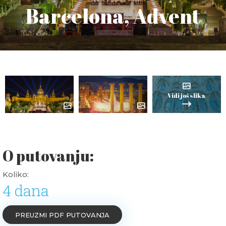
Barcelona, Advent
Vidi još slika
O putovanju:
Koliko:
4 dana
PREUZMI PDF PUTOVANJA