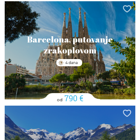
Barcelona, putovanje
zrakoplovom
4 dana
790 €
od