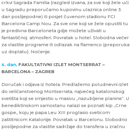
crkvi Sagrada Familia (razgled izvana, za sve koji žele ući
u Sagradu preporučamo kupovinu ulaznica online 3.
dan poslijepodne) ili posjet čuvenom stadionu FCI
Barcelona Camp Nou. Za sve one koji se žele opustiti tu
je predivna Barceloneta gdje možete uživati u
fantastičnoj atmosferi. Povratak u hotel. Slobodna večer
za vlastite programe ili odlazak na flamenco (preporuka
uz doplatu). Noćenje.
4. dan,
FAKULTATIVNI IZLET MONTSERRAT –
BARCELONA – ZAGREB
Doručak i odjava iz hotela. Predlažemo poludnevni izlet
do veličanstvenog Montserrata, najvećeg katalonskog
svetišta koji se smjestio u masivu „nazubljene planine“. U
benediktinskom samostanu nalazi se poznati kip „Crne
gospe„ koju je papa Leu XIII proglasio sveticom
zaštitnicom Katalonije. Povratak u Barcelonu. Slobodno
poslijepodne za vlastite sadržaje do transfera u zračnu