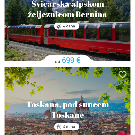
Švicarska alpskom
željeznicom Bernina
4 dana
699 €
od
Toskana, pod suncem
Toskane
4 dana