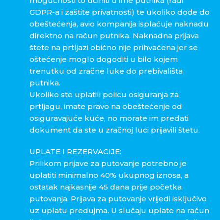
mogućnosti to učiniti u ime putnika (radi
GDPR-a i zaštite privatnosti) te ukoliko dođe do
obeštećenja, avio kompanija isplaćuje naknadu
direktno na račun putnika. Naknadna prijava
štete na prtljazi obično nije prihvaćena jer se
oštećenje moglo dogoditi u bilo kojem
trenutku od zračne luke do prebivališta
putnika.
Ukoliko ste uplatili policu osiguranja za
prtljagu, imate pravo na obeštećenje od
osiguravajuće kuće, no morate im predati
dokument da ste u zračnoj luci prijavili štetu.
UPLATE I REZERVACIJE:
Prilikom prijave za putovanje potrebno je
uplatiti minimalno 40% ukupnog iznosa, a
ostatak najkasnije 45 dana prije početka
putovanja. Prijava za putovanje vrijedi isključivo
uz uplatu predujma. U slučaju uplate na račun