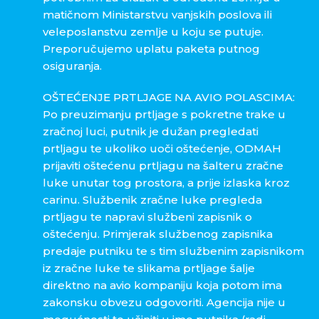
matičnom Ministarstvu vanjskih poslova ili
veleposlanstvu zemlje u koju se putuje.
Preporučujemo uplatu paketa putnog
osiguranja.
OŠTEĆENJE PRTLJAGE NA AVIO POLASCIMA:
Po preuzimanju prtljage s pokretne trake u
zračnoj luci, putnik je dužan pregledati
prtljagu te ukoliko uoči oštećenje, ODMAH
prijaviti oštećenu prtljagu na šalteru zračne
luke unutar tog prostora, a prije izlaska kroz
carinu. Službenik zračne luke pregleda
prtljagu te napravi službeni zapisnik o
oštećenju. Primjerak službenog zapisnika
predaje putniku te s tim službenim zapisnikom
iz zračne luke te slikama prtljage šalje
direktno na avio kompaniju koja potom ima
zakonsku obvezu odgovoriti. Agencija nije u