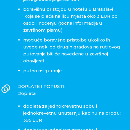
boravišnu pristojbu u hotelu u Bratislavi
koja se plaća na licu mjesta oko 3 EUR po
osobi i noćenju (točna informacija u
završnom pismu)
moguće boravišne pristojbe ukoliko ih
uvede neki od drugih gradova na ruti ovog
putovanja biti će navedene u završnoj
obavijesti
putno osiguranje
DOPLATE I POPUSTI:
Doplata:
doplata za jednokrevetnu sobu i
jednokrevetnu unutarnju kabinu na brodu:
395 EUR
doplata za jednokrevetnu sobu i