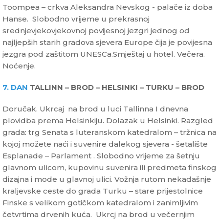
Toompea – crkva Aleksandra Nevskog - palače iz doba
Hanse. Slobodno vrijeme u prekrasnoj
srednjevjekovjekovnoj povijesnoj jezgri jednog od
najljepših starih gradova sjevera Europe čija je povijesna
jezgra pod zaštitom UNESCa.Smještaj u hotel. Večera.
Noćenje.
7. DAN
TALLINN – BROD – HELSINKI – TURKU – BROD
Doručak. Ukrcaj na brod u luci Tallinna I dnevna
plovidba prema Helsinkiju. Dolazak u Helsinki. Razgled
grada: trg Senata s luteranskom katedralom – tržnica na
kojoj možete naći i suvenire dalekog sjevera - šetalište
Esplanade – Parlament . Slobodno vrijeme za šetnju
glavnom ulicom, kupovinu suvenira ili predmeta finskog
dizajna i mode u glavnoj ulici. Vožnja rutom nekadašnje
kraljevske ceste do grada Turku – stare prijestolnice
Finske s velikom gotičkom katedralom i zanimljivim
četvrtima drvenih kuća. Ukrcj na brod u večernjim