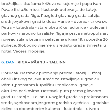
brežuljka s tisućama križeva na kojem je I papa Ivan
Pavao II služio misu. Nastavak putovanja do Latvije i
glavnog grada Rige. Razgled glavnog grada Latvije:
srednjovjekovni grad iz doba Hanse – dvorac - crkva sv.
Petra – katedrala - stare obrtničke radionice - bulevari i
parkovi - narodno kazalište. Riga je prava metropola art
noveau stila s brojnim palačama s kraja 19. i početka 20.
stoljeća. Slobodno vrijeme u središtu grada. Smještaj u
hotel. Večera. Noćenje.
6. DAN
RIGA – PÄRNU - TALLINN
Doručak. Nastavak putovanje prema Estoniji I južnoj
obali Finskog zaljeva. Kraće zaustavljanje u gradiću
Pärnu ,poznatom kupalištu I toplicama , grad je
okružen parkovima. Nastavak puta prema glavnom
gradu Estonije - Talinnu. Razgled grada sa prekrasnom
srednjovjekovnom jezgrom: gradska vijećnica – gradske
zidine sa obrambenim kulama – katedrala - utvrda