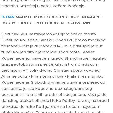
stadiona. Smještaj u hotel. Večera. Noćenje.
9. DAN
MALMÖ –MOST ÖRESUND - KOPENHAGEN –
RODBY – BROD – PUTTGARDEN – SCHWERIN
Doručak. Put nastavljamo vožnjom preko mosta
Öresund koji spaja Dansku i Švedsku preko morskog
tjesnaca. Most je dugačak 7845 m, a pristupni je put
tunel koji jednim dijelom ide ispod mora. Posjet
Kopenhagenu, najvećem gradu Skandinavije i razgled
grada autobusom i pješice: glavni trg s gradskom
vijećnicom – Tivoli - dvorac Christiansborg - dvorac
Amalienborg - Mramorna crkva - Mala Sirena, simbol
Kopenhagena. Slobodno vrijeme u živahnoj pješačkoj
zoni prilika je i za kupovinu poznatog danskog
porculana ili ukrasnih predmeta od jantara. Vožnja do
danskog otoka Lollanda i luke Rödby. Ukrcaj na brod I
plovidba do luke Puttgarden na trećem najvećem
otoku Njemačke Fehmarnu. Iskrcaj s broda I prijelaz