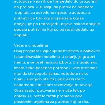
autobusa, kao niti da li je sjedalo do prozora ili
do prolaza. U slučaju da putnik ne odabere
doplatu za određeno mjesto u autobusu,
prihvatiti će bilo koji broj sjedala koji se
dodjeljuje po redoslijedu prijave nakon dodjele
sjedala putnicima koji su odabrali sjedalo uz
doplatu.
Večere u hotelima:
Ovaj program uključuje šest večera u baltičkim
i skandinavskim hotelima. U pitanju je grupni
menu, a ne prehrana po izboru. U slučaju ako
imate neke posebne potrebe u vezi prehrane
(npr.da ste vegetarijanac, ne jedete neku
hranu, alergični ste itd.) obavezni ste to
napomenuti prilikom rezervacije putovanja.
Organizator putovanja ne može tek po
dolasku u hotele tražiti prehranu pod
posebnim uvjetima za putnike koji to nisu