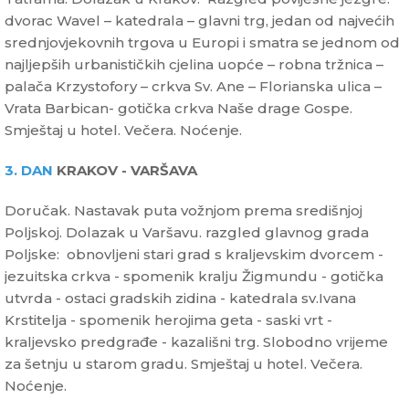
dvorac Wavel – katedrala – glavni trg, jedan od najvećih
srednjovjekovnih trgova u Europi i smatra se jednom od
najljepših urbanističkih cjelina uopće – robna tržnica –
palača Krzystofory – crkva Sv. Ane – Florianska ulica –
Vrata Barbican- gotička crkva Naše drage Gospe.
Smještaj u hotel. Večera. Noćenje.
3. DAN
KRAKOV - VARŠAVA
Doručak. Nastavak puta vožnjom prema središnjoj
Poljskoj. Dolazak u Varšavu. razgled glavnog grada
Poljske: obnovljeni stari grad s kraljevskim dvorcem -
jezuitska crkva - spomenik kralju Žigmundu - gotička
utvrda - ostaci gradskih zidina - katedrala sv.Ivana
Krstitelja - spomenik herojima geta - saski vrt -
kraljevsko predgrađe - kazališni trg. Slobodno vrijeme
za šetnju u starom gradu. Smještaj u hotel. Večera.
Noćenje.