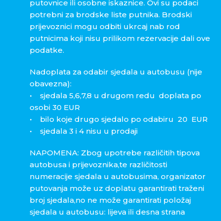
putovnice ili osobne iskaznice. Ovi su podaci
potrebni za brodske liste putnika. Brodski
prijevoznici mogu odbiti ukrcaj nab rod
putnicima koji nisu prilikom rezervacije dali ove
podatke.
Nadoplata za odabir sjedala u autobusu (nije
obavezna):
• sjedala 5,6,7,8 u drugom redu doplata po
osobi 30 EUR
• bilo koje drugo sjedalo po odabiru 20 EUR
• sjedala 3 i 4 nisu u prodaji
NAPOMENA: Zbog upotrebe različitih tipova
autobusa i prijevoznika,te različitosti
numeracije sjedala u autobusima, organizator
putovanja može uz doplatu garantirati traženi
broj sjedala,no ne može garantirati položaj
sjedala u autobusu: lijeva ili desna strana