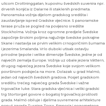
ulicom Drottninggatan, kupovinu švedskih suvenira npr.
drvenih konjića iz Dalarne ili staklenih predmeta.
Panoramska vožnja dijelom gradskog središta i
zaustavljanje ispred Gradske vijećnice. S panoramske
terase pruža se pogled na povijesno središte
Stockholma. Vožnja kroz ogromne predjele Švedske
započinje širokim poljima najjužnije švedske pokrajine
Skane i nastavlja se prvim velikim crnogoričnim šumama
i jezerima Smalanda. Vrlo duboki utisak ostavlju
prirodne ljepote i velike dimenzije Švedske, jedne je od
najvećih zemalja Europe. Vožnja uz obale jezera Vättern,
drugog najvećeg jezera Švedske koje svojom velikom
površinom podsjeća na more. Dolazak u grad Malmö,
jedan od najvećih švedskih gradova. Posjet gradskom
središtu trećeg najvećeg grada Švedske i važne
trgovačke luke. Stara gradska vijećnica i veliki gradski
trg Stortorget govore o bogatoj trgovačkoj prošlosti
grada. Malmö obiluje i djelima suvremene arhitekture
poput zgrada Turning Torso, Emporia i nogometnog