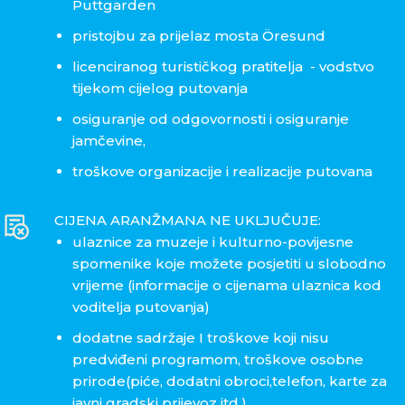
Puttgarden
pristojbu za prijelaz mosta Öresund
licenciranog turističkog pratitelja - vodstvo
tijekom cijelog putovanja
osiguranje od odgovornosti i osiguranje
jamčevine,
troškove organizacije i realizacije putovana
CIJENA ARANŽMANA NE UKLJUČUJE:
ulaznice za muzeje i kulturno-povijesne
spomenike koje možete posjetiti u slobodno
vrijeme (informacije o cijenama ulaznica kod
voditelja putovanja)
dodatne sadržaje I troškove koji nisu
predviđeni programom, troškove osobne
prirode(piće, dodatni obroci,telefon, karte za
javni gradski prijevoz itd.)