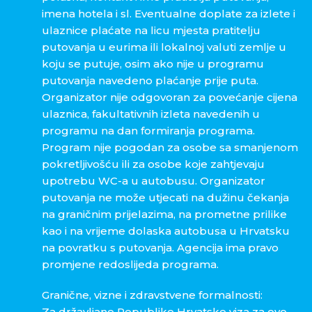
imena hotela i sl. Eventualne doplate za izlete i
ulaznice plaćate na licu mjesta pratitelju
putovanja u eurima ili lokalnoj valuti zemlje u
koju se putuje, osim ako nije u programu
putovanja navedeno plaćanje prije puta.
Organizator nije odgovoran za povećanje cijena
ulaznica, fakultativnih izleta navedenih u
programu na dan formiranja programa.
Program nije pogodan za osobe sa smanjenom
pokretljivošću ili za osobe koje zahtjevaju
upotrebu WC-a u autobusu. Organizator
putovanja ne može utjecati na dužinu čekanja
na graničnim prijelazima, na prometne prilike
kao i na vrijeme dolaska autobusa u Hrvatsku
na povratku s putovanja. Agencija ima pravo
promjene redoslijeda programa.
Granične, vizne i zdravstvene formalnosti:
Za državljane Republike Hrvatske viza za ovo