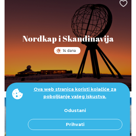
Nordkap i Skandinavija
14 dana
0 €
Ova web stranica koristi kolačiće za
od
poboljšanje vašeg iskustva.
Odustani
Prihvati
Skandinavija, autobusom i