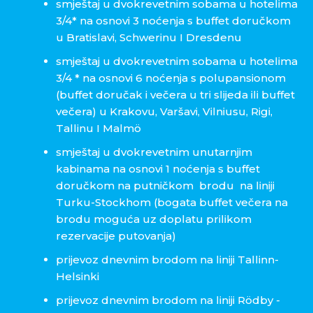
smještaj u dvokrevetnim sobama u hotelima
3/4* na osnovi 3 noćenja s buffet doručkom
u Bratislavi, Schwerinu I Dresdenu
smještaj u dvokrevetnim sobama u hotelima
3/4 * na osnovi 6 noćenja s polupansionom
(buffet doručak i večera u tri slijeda ili buffet
večera) u Krakovu, Varšavi, Vilniusu, Rigi,
Tallinu I Malmö
smještaj u dvokrevetnim unutarnjim
kabinama na osnovi 1 noćenja s buffet
doručkom na putničkom brodu na liniji
Turku-Stockhom (bogata buffet večera na
brodu moguća uz doplatu prilikom
rezervacije putovanja)
prijevoz dnevnim brodom na liniji Tallinn-
Helsinki
prijevoz dnevnim brodom na liniji Rödby -