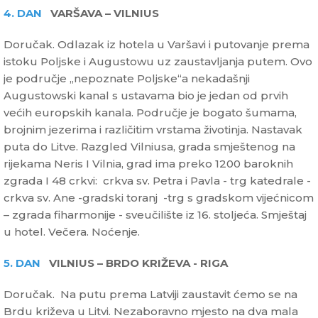
4. DAN
VARŠAVA – VILNIUS
Doručak. Odlazak iz hotela u Varšavi i putovanje prema
istoku Poljske i Augustowu uz zaustavljanja putem. Ovo
je područje „nepoznate Poljske“a nekadašnji
Augustowski kanal s ustavama bio je jedan od prvih
većih europskih kanala. Područje je bogato šumama,
brojnim jezerima i različitim vrstama životinja. Nastavak
puta do Litve. Razgled Vilniusa, grada smještenog na
rijekama Neris I Vilnia, grad ima preko 1200 baroknih
zgrada I 48 crkvi: crkva sv. Petra i Pavla - trg katedrale -
crkva sv. Ane -gradski toranj -trg s gradskom vijećnicom
– zgrada fiharmonije - sveučilište iz 16. stoljeća. Smještaj
u hotel. Večera. Noćenje.
5. DAN
VILNIUS – BRDO KRIŽEVA - RIGA
Doručak. Na putu prema Latviji zaustavit ćemo se na
Brdu križeva u Litvi. Nezaboravno mjesto na dva mala