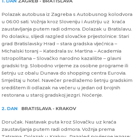
1. DAN
ZAGREB - BRATISLAVA
Polazak autobusa iz Zagreba s Autobusnog kolodvora
u 06:00 sati. Vožnja kroz Sloveniju i Austriju uz kraća
zaustavljanja putem radi odmora. Dolazak u Bratislavu.
Po dolasku, slijedi razgled slovačke prijestolnice: Stari
grad Bratislavsky Hrad – stara gradska vijećnica –
Michalski toranj – Katedrala sv. Martina – Academia
Istropolitana – Slovačko narodno kazalište – glavni
gradski trg. Slobodno vrijeme za osobne programe ili
šetnju uz obalu Dunava do shopping centra Eurovia.
Smještaj u hotel. Navečer predlažemo šetnju gradskim
središtem ili odlazak na večeru u jedan od brojnih
restorana u staroj gradskoj jezgri. Noćenje.
2. DAN
BRATISLAVA - KRAKOV
Doručak. Nastavak puta kroz Slovačku uz kraća
zaustavljanja putem radi odmora. Vožnja prema
Tatrama. Dolazak u Krakov. Razgled povijesne jezgre: