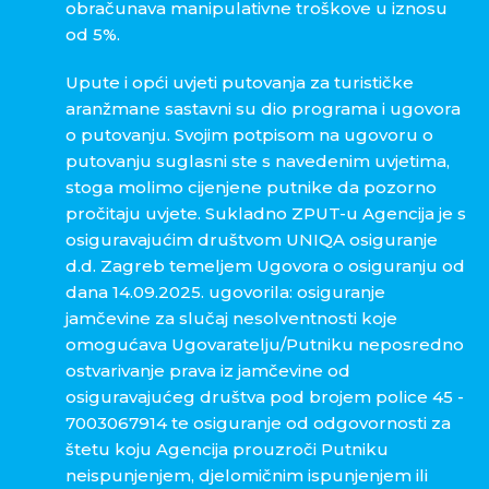
obračunava manipulativne troškove u iznosu
od 5%.
Upute i opći uvjeti putovanja za turističke
aranžmane sastavni su dio programa i ugovora
o putovanju. Svojim potpisom na ugovoru o
putovanju suglasni ste s navedenim uvjetima,
stoga molimo cijenjene putnike da pozorno
pročitaju uvjete. Sukladno ZPUT-u Agencija je s
osiguravajućim društvom UNIQA osiguranje
d.d. Zagreb temeljem Ugovora o osiguranju od
dana 14.09.2025. ugovorila: osiguranje
jamčevine za slučaj nesolventnosti koje
omogućava Ugovaratelju/Putniku neposredno
ostvarivanje prava iz jamčevine od
osiguravajućeg društva pod brojem police 45 -
7003067914 te osiguranje od odgovornosti za
štetu koju Agencija prouzroči Putniku
neispunjenjem, djelomičnim ispunjenjem ili