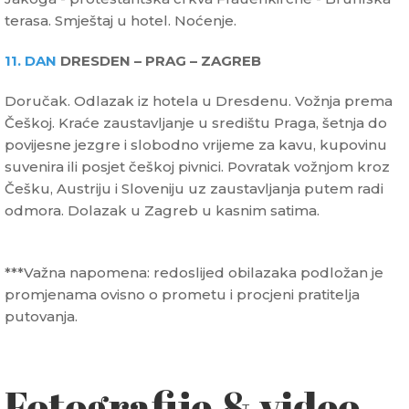
terasa. Smještaj u hotel. Noćenje.
11. DAN
DRESDEN – PRAG – ZAGREB
Doručak. Odlazak iz hotela u Dresdenu. Vožnja prema
Češkoj. Kraće zaustavljanje u središtu Praga, šetnja do
povijesne jezgre i slobodno vrijeme za kavu, kupovinu
suvenira ili posjet češkoj pivnici. Povratak vožnjom kroz
Češku, Austriju i Sloveniju uz zaustavljanja putem radi
odmora. Dolazak u Zagreb u kasnim satima.
***Važna napomena: redoslijed obilazaka podložan je
promjenama ovisno o prometu i procjeni pratitelja
putovanja.
Fotografije & video