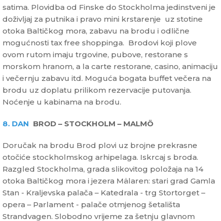
satima. Plovidba od Finske do Stockholma jedinstveni je
doživljaj za putnika i pravo mini krstarenje uz stotine
otoka Baltičkog mora, zabavu na brodu i odlične
mogućnosti tax free shoppinga. Brodovi koji plove
ovom rutom imaju trgovine, pubove, restorane s
morskom hranom, a la carte restorane, casino, animaciju
i večernju zabavu itd. Moguća bogata buffet večera na
brodu uz doplatu prilikom rezervacije putovanja.
Noćenje u kabinama na brodu.
8. DAN
BROD – STOCKHOLM – MALMÖ
Doručak na brodu Brod plovi uz brojne prekrasne
otočiće stockholmskog arhipelaga. Iskrcaj s broda.
Razgled Stockholma, grada slikovitog položaja na 14
otoka Baltičkog mora i jezera Mälaren: stari grad Gamla
Stan - Kraljevska palača – Katedrala - trg Stortorget –
opera – Parlament - palače otmjenog šetališta
Strandvagen. Slobodno vrijeme za šetnju glavnom