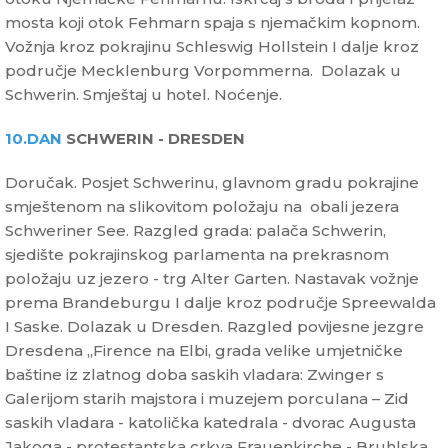
mosta koji otok Fehmarn spaja s njemačkim kopnom.
Vožnja kroz pokrajinu Schleswig Hollstein I dalje kroz
područje Mecklenburg Vorpommerna. Dolazak u
Schwerin. Smještaj u hotel. Noćenje.
10.DAN
SCHWERIN - DRESDEN
Doručak. Posjet Schwerinu, glavnom gradu pokrajine
smještenom na slikovitom položaju na obali jezera
Schweriner See. Razgled grada: palača Schwerin,
sjedište pokrajinskog parlamenta na prekrasnom
položaju uz jezero - trg Alter Garten. Nastavak vožnje
prema Brandeburgu I dalje kroz područje Spreewalda
I Saske. Dolazak u Dresden. Razgled povijesne jezgre
Dresdena „Firence na Elbi, grada velike umjetničke
baštine iz zlatnog doba saskih vladara: Zwinger s
Galerijom starih majstora i muzejem porculana – Zid
saskih vladara - katolička katedrala - dvorac Augusta
Jakoga - protestantska crkva Frauenkirche - Bruhlska