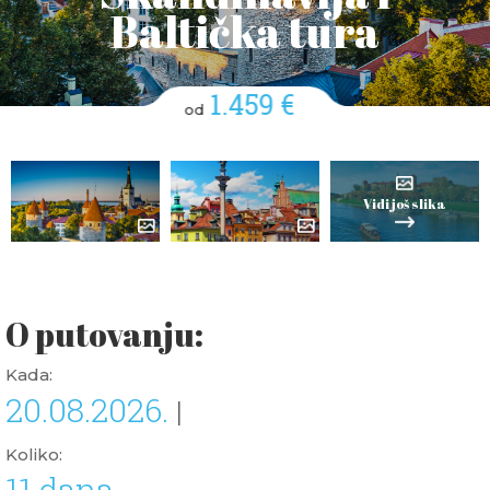
Baltička tura
1.459 €
od
Vidi još slika
O putovanju:
Kada:
20.08.2026.
|
Koliko:
11 dana