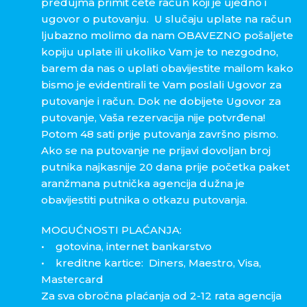
predujma primit ćete račun koji je ujedno i
ugovor o putovanju. U slučaju uplate na račun
ljubazno molimo da nam OBAVEZNO pošaljete
kopiju uplate ili ukoliko Vam je to nezgodno,
barem da nas o uplati obavijestite mailom kako
bismo je evidentirali te Vam poslali Ugovor za
putovanje i račun. Dok ne dobijete Ugovor za
putovanje, Vaša rezervacija nije potvrđena!
Potom 48 sati prije putovanja završno pismo.
Ako se na putovanje ne prijavi dovoljan broj
putnika najkasnije 20 dana prije početka paket
aranžmana putnička agencija dužna je
obavijestiti putnika o otkazu putovanja.
MOGUĆNOSTI PLAĆANJA:
• gotovina, internet bankarstvo
• kreditne kartice: Diners, Maestro, Visa,
Mastercard
Za sva obročna plaćanja od 2-12 rata agencija