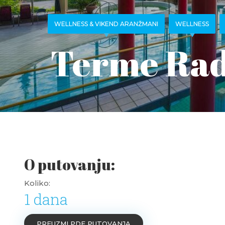
WELLNESS & VIKEND ARANŽMANI
WELLNESS
Terme Rad
O putovanju:
Koliko:
1 dana
PREUZMI PDF PUTOVANJA