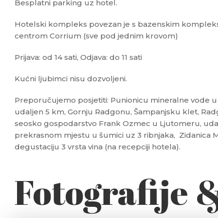
Besplatni parking uz hotel.
Hotelski kompleks povezan je s bazenskim kompleks
centrom Corrium (sve pod jednim krovom)
Prijava: od 14 sati, Odjava: do 11 sati
Kućni ljubimci nisu dozvoljeni.
Preporučujemo posjetiti: Punionicu mineralne vode u B
udaljen 5 km, Gornju Radgonu, Šampanjsku klet, Radg
seosko gospodarstvo Frank Ozmec u Ljutomeru, uda
prekrasnom mjestu u šumici uz 3 ribnjaka, Zidanica 
degustaciju 3 vrsta vina (na recepciji hotela).
Fotografije 