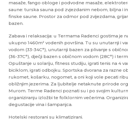
masaže, fango obloge i podvodne masaže, elektrotera
saune: turska sauna pod zvjezdanim nebom, biljna i inf
finske saune. Prostor za odmor pod zvijezdama, grija
bazen.
Zabava i relaksacija: u Termama Radenci gostima je n
ukupno 1460m² vodenih površina. Tu su unutarnji i va
vodom (33-34C°), unutarnji bazen za plivanje s obič
(36-37C°), dječji bazen s običnom vodom (28C°) i te
Opuštanje u solariju, fitness studiju, igrati tenis na 4 va
biciklom, igrati odbojku. Sportska dvorana za razne obl
rukomet, košarku, nogomet, a oni koji vole pecati rib
obližnjim jezerima. Za ljubitelje netaknute prirode org
Murom. Terme Radenci poznati su i po svojim kultu
organiziranju izložbi te folklornim večerima. Organizirani
degustacije vina i šampanjca.
Hotelski restorani su klimatizirani.