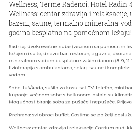
Wellness, Terme Radenci, Hotel Radin 4*
Wellness: centar zdravlja i relaksacije,
bazeni, saune, termalno mineralna voda,
godina besplatno na pomoćnom ležaju!
Sadržaj: dvokrevetne sobe (većinom sa pomoćnim lež
ležajem i suite, dnevni bar, restoran, trgovine, dvoran
mineralnom vodom besplatno svakim danom (8-9, 11-13, 1
fizioterapija s ambulantama, solarij, saune i komple
vodom.
Sobe: tuš/kada, sušilo za kosu, sat TV, telefon, mini bar
kupanje, većinom sobe s balkonom, ostale su klimatizi
Mogućnost biranja soba za pušače i nepušače. Prijava od
Prehrana: svi obroci buffet. Gostima se po želji poslužu
Wellness: centar zdravlja i relaksacije Corrium nudi kla