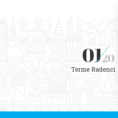
01
20
Terme Radenci