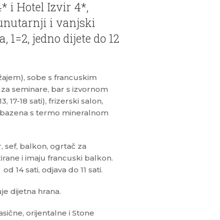
 i Hotel Izvir 4*,
 unutarnji i vanjski
 1=2, jedno dijete do 12
ajem), sobe s francuskim
e za seminare, bar s izvornom
7-18 sati), frizerski salon,
ks bazena s termo mineralnom
, sef, balkon, ogrtač za
rane i imaju francuski balkon.
 14 sati, odjava do 11 sati.
je dijetna hrana.
sične, orijentalne i Stone