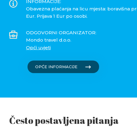
INFORMACIJE:
Obavezna plaćanja na licu mjesta: boravišna pr
Eur. Prijava 1 Eur po osobi.
ODGOVORNI ORGANIZATOR:
Mondo travel d.o.o.
Opći uvjeti
OPĆE INFORMACIJE
Često postavljena pitanja