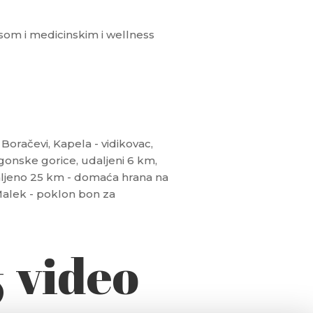
om i medicinskim i wellness
oračevi, Kapela - vidikovac,
onske gorice, udaljeni 6 km,
ljeno 25 km - domaća hrana na
Malek - poklon bon za
& video