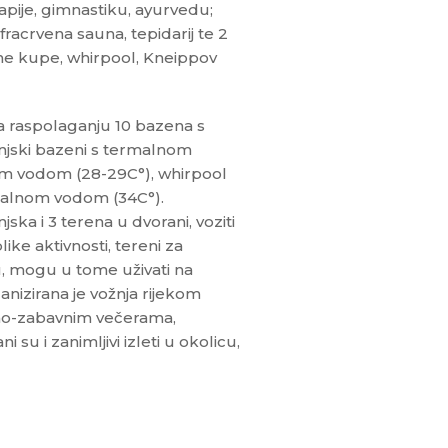
pije, gimnastiku, ayurvedu;
racrvena sauna, tepidarij te 2
ne kupe, whirpool, Kneippov
a raspolaganju 10 bazena s
njski bazeni s termalnom
nom vodom (28-29C°), whirpool
rmalnom vodom (34C°).
njska i 3 terena u dvorani, voziti
ike aktivnosti, tereni za
u, mogu u tome uživati na
anizirana je vožnja rijekom
rno-zabavnim večerama,
 su i zanimljivi izleti u okolicu,