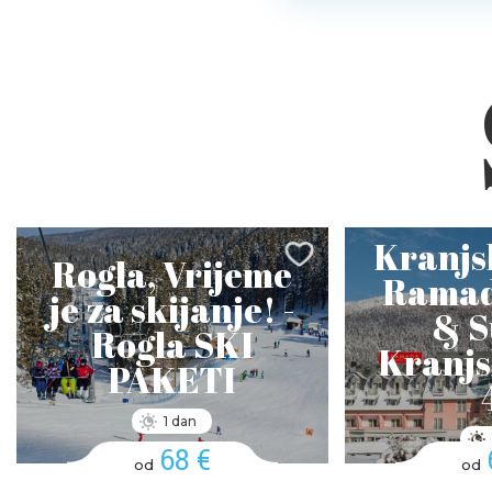
Kranjs
Rogla, Vrijeme
Ramad
je za skijanje! -
& S
Rogla SKI
Kranjs
PAKETI
1 dan
68 €
od
od