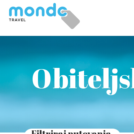
Obitelj
Filtriraj putovanja