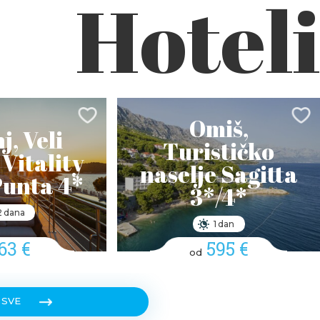
Hoteli
Omiš,
j, Veli
Turističko
 Vitality
naselje Sagitta
Punta 4*
3*/4*
2 dana
1 dan
63 €
595 €
od
 SVE