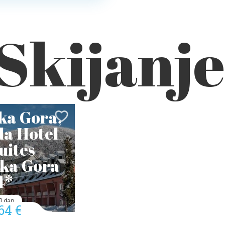
Skijanje
ka Gora,
a Hotel
uites
ka Gora
4*
1 dan
64 €