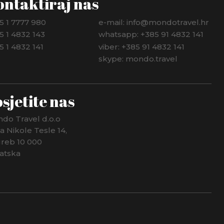
ontaktiraj nas
5 1 7777 980
e-mail: info@mondotravel.hr
5 1 4832 143
whatsapp: +385 91 4832 141
5 1 4832 141
viber: +385 91 4832 141
skype: mondo.travel
sjetite nas
do Travel d.o.o
ca Nikole Tesle 14,
reb 10 000
atska