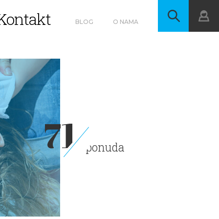
Kontakt
BLOG
O NAMA
71
ponuda