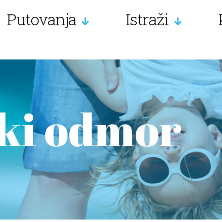
Putovanja
Istraži
ski odmor