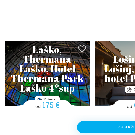
Laško,
Thermana
Lošin
Laško, Hotel
Lošinj,
Thermana Park
hotel 
Laško 4*sup
2 dana
175 €
od
od
PRIKAŽI