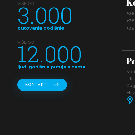
K
3.000
VIŠE OD
+38
+38
putovanja godišnje
+38
12.000
VIŠE OD
Po
ljudi godišnje putuje s nama
Mon
Uli
KONTAKT
Zag
Hrv