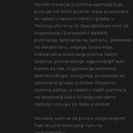
Mondo travel je putnička agencija koja
posluje od 2003 godine. Naša poslovnica
se nalazi u samom centru grada, u
Teslinoj ulici broj 14. Specijalizirani smo za
organizaciju Europskih i dalekih
putovanja, ljetovanja na Jadranu, ljetovanja
na Mediteranu, skijanja, krstarenja,
individualna putovanja prema Vašim
željama, pronalaženje najpovoljnijih avio
karata za Vas, organizacija seminara,
teambuldinga i kongresa, putovanja za
zatvorene grupe putnike. Posebno
vodimo pažnju o odabiru naših partnera
na destinaciji kako bi osigurali samo
najbolju uslugu za naše putnike!
Obratite nam se sa punim povjerenjem!
Naš stručni team stoji Vam na
raspolaganju!