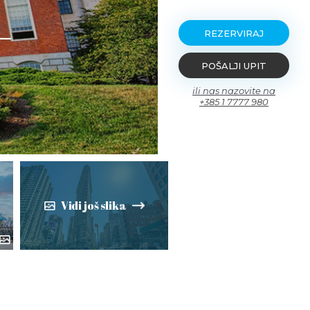
-
REZERVIRAJ
POŠALJI UPIT
ili nas nazovite na
+385 1 7777 980
Vidi još slika