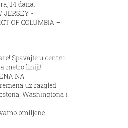
ra, 14 dana.
 JERSEY -
ICT OF COLUMBIA –
re! Spavajte u centru
a metro liniji!
ENA NA
remena uz razgled
ostona, Washingtona i
rivamo omiljene