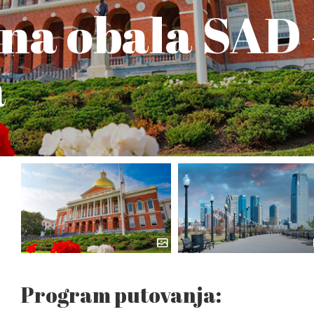
čna obala SAD 
a
Program putovanja: