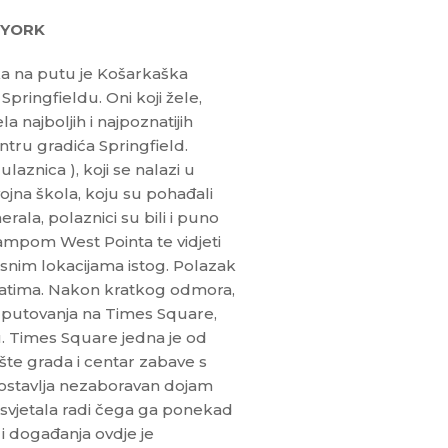
 YORK
ka na putu je Košarkaška
Springfieldu. Oni koji žele,
a najboljih i najpoznatijih
tru gradića Springfield.
aznica ), koji se nalazi u
ojna škola, koju su pohađali
rala, polaznici su bili i puno
 kampom West Pointa te vidjeti
esnim lokacijama istog. Polazak
atima. Nakon kratkog odmora,
m putovanja na Times Square,
tu. Times Square jedna je od
šte grada i centar zabave s
 ostavlja nezaboravan dojam
 i svjetala radi čega ga ponekad
 i događanja ovdje je