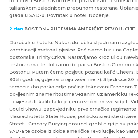
do četvrti Boston North End, poznat kao bostonski Littl
talijanskom zajednicom prepunom restorana. Upijanj
grada u SAD-u. Povratak u hotel. Noćenje.
2.dan
BOSTON - PUTEVIMA AMERIČKE REVOLUCIJE
Doručak u hotelu. Nakon doručka slijedi nam razgled
kombinaciji metroa i pješice. Počinjemo turu na Cople
bostonska Trinity Crkva. Nastavljamo kroz ulicu Newb
restoranima, te dolazimo do parka Boston Common koji
Bostonu. Putem ćemo posjetiti poznati kafić Cheers, iz
90tih godina, gdje svi znaju vaše ime :-). Slijedi cca 
samog ruba parka gdje počinje takozvani Freedom Tra
povijesnim znamenitostima vezanim uz američku revoluc
povijesnih lokaliteta koje ćemo većinom sve vidjeti. 
Gould Showu, zapovjedniku prve crnačke regimente u 
Massachutetts State House, političko središte države
Street - Granary Burying ground, groblje gdje su pok
SAD-a te osobe iz doba američke revolucije, kao Sam