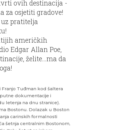
vrti ovih destinacija -
 za osjetiti gradove!
z pratitelja
tu!
atijih američkih
odio Edgar Allan Poe,
inacije, želite...ma da
oga!
ci Franjo Tuđman kod šaltera
a putne dokumentacije i
u letenja na dnu stranice).
ema Bostonu. Dolazak u Boston
nja carinskih formalnosti
raća šetnja centralnim Bostonom,