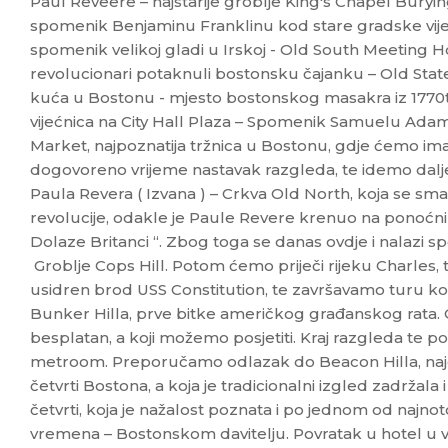
Paul Reveere – najstarije groblje King's Chapel Buryin
spomenik Benjaminu Franklinu kod stare gradske vijeć
spomenik velikoj gladi u Irskoj - Old South Meeting 
revolucionari potaknuli bostonsku čajanku – Old State 
kuća u Bostonu - mjesto bostonskog masakra iz 1770
vijećnica na City Hall Plaza – Spomenik Samuelu Adam
Market, najpoznatija tržnica u Bostonu, gdje ćemo imat
dogovoreno vrijeme nastavak razgleda, te idemo dal
Paula Revera ( Izvana ) – Crkva Old North, koja se s
revolucije, odakle je Paule Revere krenuo na ponoćn
Dolaze Britanci “. Zbog toga se danas ovdje i nalazi 
Groblje Cops Hill. Potom ćemo priječi rijeku Charles,
usidren brod USS Constitution, te završavamo turu 
Bunker Hilla, prve bitke američkog građanskog rata. Ov
besplatan, a koji možemo posjetiti. Kraj razgleda te po
metroom. Preporučamo odlazak do Beacon Hilla, naje
četvrti Bostona, a koja je tradicionalni izgled zadržala
četvrti, koja je nažalost poznata i po jednom od najnotor
vremena – Bostonskom davitelju. Povratak u hotel u 