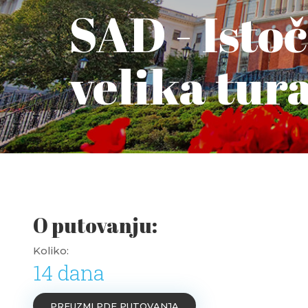
SAD - Isto
velika tur
O putovanju:
Koliko:
14 dana
PREUZMI PDF PUTOVANJA