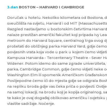
3.dan
BOSTON – HARVARD I CAMBRIDGE
Doručak u hotelu. Nekoliko kilometara od Bostona, dv
sveučilišta na svijetu, Harvard i od MIT (Massachusetts
Razgled nastavljamo u bostonskim četvrtima Harvard 
nalaze prestižan američki fakultet koji pripada Ivy Le
metroom do Harvard Square, centralnog trga ovog d
prošetati do obližnjeg parka Harvard Yard, gdje ćemo
povijesnih vrata koja vode u park u kojem ćemo vidjeti
Kampusa Harvarda - Tercentenary Theatre - Sever Hall
Widener. Potom idemo do same zgrade univerziteta, 
parka, Cambridge Common, gdje ćemo vidjeti neke od t
Washington Elm ili spomenik Američkom Građanskom
Poslijepodne ćemo ići do mjesta gdje se odigrala Bo
na repliku broda gdje vas čeka priča o povijesti. Ovd
na samoj lokaciji, na brodu koji je kopija originalnog,
te kako je ovaj događaj oblikovao američku i svjetsku 
vlastite sadržaje. Noćenje.