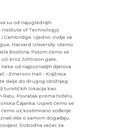
a su od najuglednijih
 Institute of Technology).
i Cambridge. Ujedno, ovdje se
ague, Harvard University. Idemo
jela Bostona. Potom ćemo se
 ući kroz Johtnson gate,
 neke od najpoznatijih dijelova
 - Emerson Hall - Knjižnica
te dalje do drugog obližnjeg
urističkih lokacija kao
 Ratu. Povratak prema hotelu.
stonska Čajanka. Uspeti ćemo se
je ćemo uz kostimirano vođenje
 saznati više o samom događaju,
povijest. Slobodna večer za