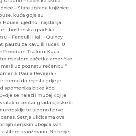
g Ground – Latinska škola i
nice – Stara zgrada knjižnice -
House, kuća gdje su
House, ujedno i najstarija
te – bostonska gradska
su – Faneuill Hall - Quincy
i pauzu za kavu ili ručak. U
je Freedom Trailom: Kuća
matra mjestom začetka američke
i marš uz poznatu rečenicu “
spomenik Paula Reveera -
 te idemo do mjesta gdje je
kod spomenika bitke kod
dje se nalazi i muzej koji je
vratak u centar grada pješke ili
uropskije te ujedno i prve
 i danas. Šetnja uličicama ove
nijih serijskih ubojica svih
vlastitom aranžmanu. Noćenje.