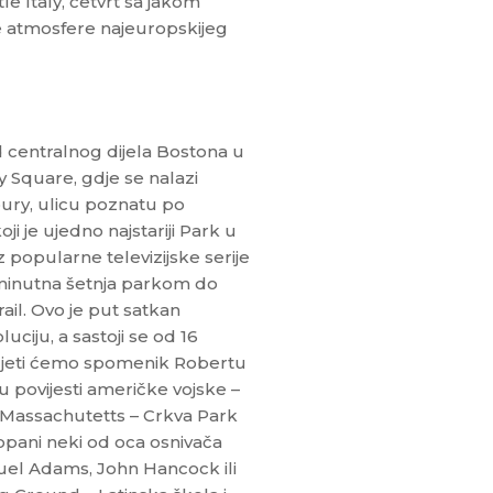
e Italy, četvrt sa jakom
e atmosfere najeuropskijeg
 centralnog dijela Bostona u
y Square, gdje se nalazi
ury, ulicu poznatu po
 je ujedno najstariji Park u
 popularne televizijske serije
20 minutna šetnja parkom do
il. Ovo je put satkan
iju, a sastoji se od 16
Vidjeti ćemo spomenik Robertu
povijesti američke vojske –
 Massachutetts – Crkva Park
opani neki od oca osnivača
uel Adams, John Hancock ili