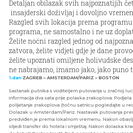
Detaljan obilazak svih najpoznatijih čet
insajderski doživljaj i dovoljno vremena
Razgled svih lokacija prema programu u
programa, ne samostalno i ne uz dopla
Želite noćni razgled jednog od najpozn
zatvora, želite vidjeti gdje je dane prov
želite upoznati omiljene holivudske dest
ne nabrajamo, imamo jako, jako puno t
1.dan
ZAGREB – AMSTERDAM/PARIZ – BOSTON
Sastanak putnika s voditeljem putovanja u zračnoj lu
informacija dva sata prije polaska zrakoplova. Podjel
polijetanje zrakoplova (točnu satnicu pogledajte u red
Dolazak u Amsterdam/Pariz. Nastavak putovanja pr
predviđen je prema lokalnom vremenu. Nakon obavlja
slijedi transfer do hotela i smještaj. Nakon dolaska k