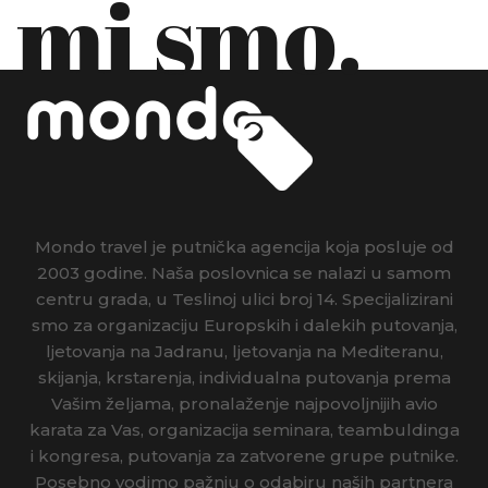
mi smo.
Mondo travel je putnička agencija koja posluje od
2003 godine. Naša poslovnica se nalazi u samom
centru grada, u Teslinoj ulici broj 14. Specijalizirani
smo za organizaciju Europskih i dalekih putovanja,
ljetovanja na Jadranu, ljetovanja na Mediteranu,
skijanja, krstarenja, individualna putovanja prema
Vašim željama, pronalaženje najpovoljnijih avio
karata za Vas, organizacija seminara, teambuldinga
i kongresa, putovanja za zatvorene grupe putnike.
Posebno vodimo pažnju o odabiru naših partnera