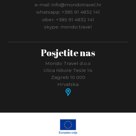
e-mail: info@mondotravel.hr
whatsapp: +385 91 4832 141
viber: +385 91 4832 141
skype: mondo.travel
Posjetite nas
Mondo Travel d.o.o
Ulica Nikole Tesle 14,
Zagreb 10 000
Hrvatska