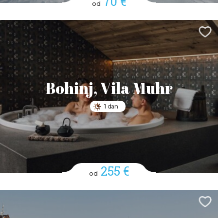
70 €
od
Bohinj, Vila Muhr
1 dan
255 €
od