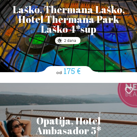
Laško, Thermana Laško,
Hotel Thermana Park
Laško 4*sup
2 dana
175 €
od
Opatija, Hotel
Ambasador 5*