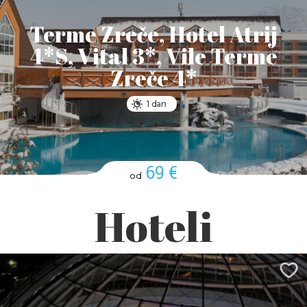
Terme Zreče, Hotel Atrij
4*S, Vital 3*, Vile Terme
Zreče 4*
1 dan
69 €
od
Hoteli