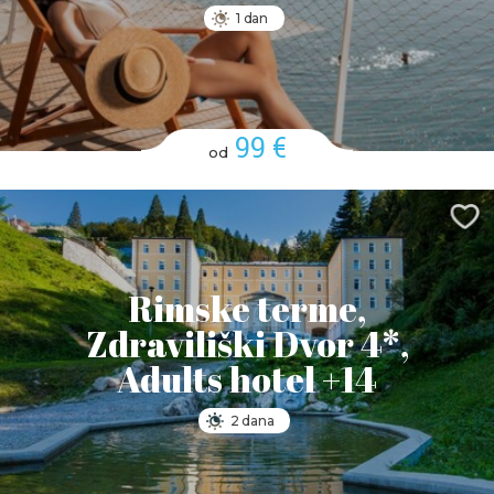
1 dan
99 €
od
Rimske terme,
Zdraviliški Dvor 4*,
Adults hotel +14
2 dana