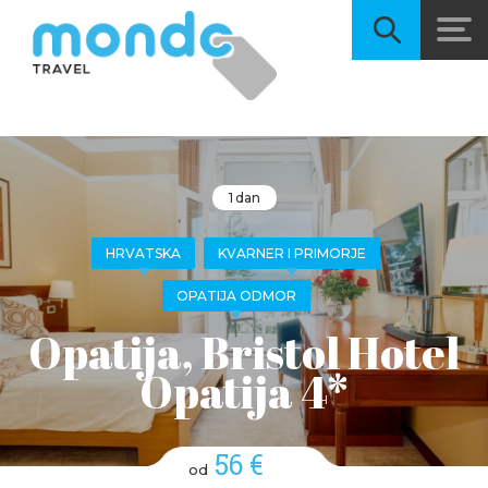
1 dan
HRVATSKA
KVARNER I PRIMORJE
OPATIJA ODMOR
Opatija, Bristol Hotel
Opatija 4*
56 €
od