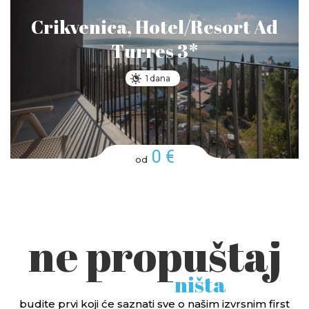
Crikvenica, Hotel/Resort Ad
Turres 3*
1 dana
0 €
od
ne propuštaj
ništa
budite prvi koji će saznati sve o našim izvrsnim first