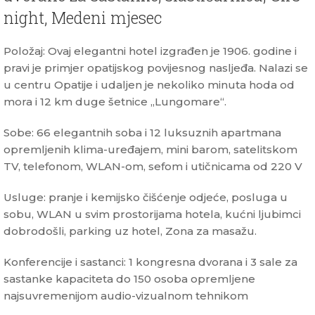
night, Medeni mjesec
Položaj: Ovaj elegantni hotel izgrađen je 1906. godine i
pravi je primjer opatijskog povijesnog nasljeđa. Nalazi se
u centru Opatije i udaljen je nekoliko minuta hoda od
mora i 12 km duge šetnice „Lungomare“.
Sobe: 66 elegantnih soba i 12 luksuznih apartmana
opremljenih klima-uređajem, mini barom, satelitskom
TV, telefonom, WLAN-om, sefom i utičnicama od 220 V
Usluge: pranje i kemijsko čišćenje odjeće, posluga u
sobu, WLAN u svim prostorijama hotela, kućni ljubimci
dobrodošli, parking uz hotel, Zona za masažu.
Konferencije i sastanci: 1 kongresna dvorana i 3 sale za
sastanke kapaciteta do 150 osoba opremljene
najsuvremenijom audio-vizualnom tehnikom