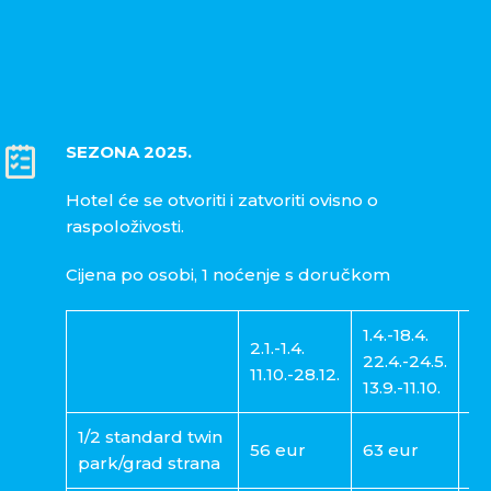
SEZONA 2025.
Hotel će se otvoriti i zatvoriti ovisno o
raspoloživosti.
Cijena po osobi, 1 noćenje s doručkom
1.4.-18.4.
2.1.-1.4.
18
22.4.-24.5.
11.10.-28.12.
24
13.9.-11.10.
1/2 standard twin
56 eur
63 eur
75
park/grad strana