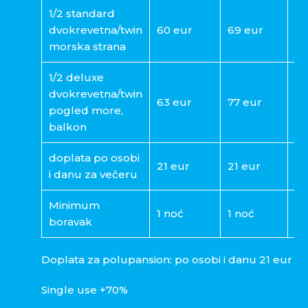
1/2 standard
dvokrevetna/twin
60 eur
69 eur
88
morska strana
1/2 deluxe
dvokrevetna/twin
63 eur
77 eur
97
pogled more,
balkon
doplata po osobi
21 eur
21 eur
21
i danu za večeru
Minimum
1 noć
1 noć
2 
boravak
Doplata za polupansion: po osobi i danu 21 eur
Single use +70%