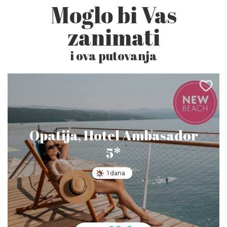
Moglo bi Vas
zanimati
i ova putovanja
Opatija, Hotel Ambasador
5*
1 dana