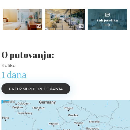
Vidi još slika
O putovanju:
Koliko:
1 dana
PREUZMI PDF PUTOVANJA