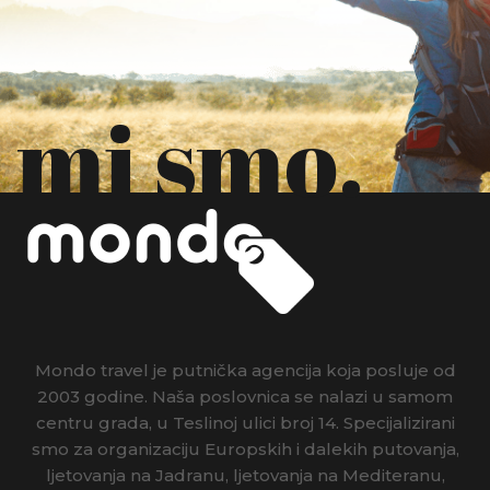
mi smo.
Mondo travel je putnička agencija koja posluje od
2003 godine. Naša poslovnica se nalazi u samom
centru grada, u Teslinoj ulici broj 14. Specijalizirani
smo za organizaciju Europskih i dalekih putovanja,
ljetovanja na Jadranu, ljetovanja na Mediteranu,