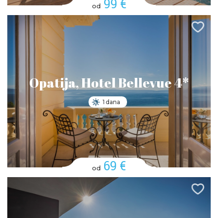
99 €
od
Opatija, Hotel Bellevue 4*
1 dana
69 €
od