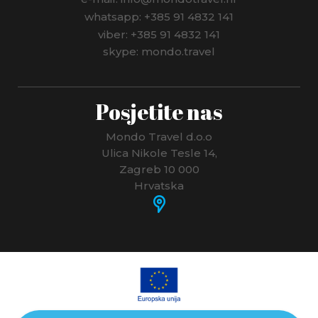
whatsapp: +385 91 4832 141
viber: +385 91 4832 141
skype: mondo.travel
Posjetite nas
Mondo Travel d.o.o
Ulica Nikole Tesle 14,
Zagreb 10 000
Hrvatska