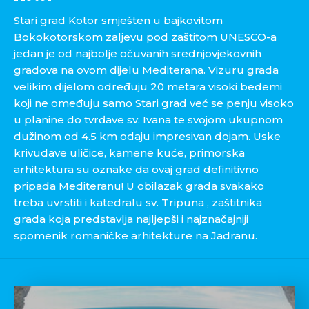
Stari grad Kotor smješten u bajkovitom
Bokokotorskom zaljevu pod zaštitom UNESCO-a
jedan je od najbolje očuvanih srednjovjekovnih
gradova na ovom dijelu Mediterana. Vizuru grada
velikim dijelom određuju 20 metara visoki bedemi
koji ne omeđuju samo Stari grad već se penju visoko
u planine do tvrđave sv. Ivana te svojom ukupnom
dužinom od 4.5 km odaju impresivan dojam. Uske
krivudave uličice, kamene kuće, primorska
arhitektura su oznake da ovaj grad definitivno
pripada Mediteranu! U obilazak grada svakako
treba uvrstiti i katedralu sv. Tripuna , zaštitnika
grada koja predstavlja najljepši i najznačajniji
spomenik romaničke arhitekture na Jadranu.