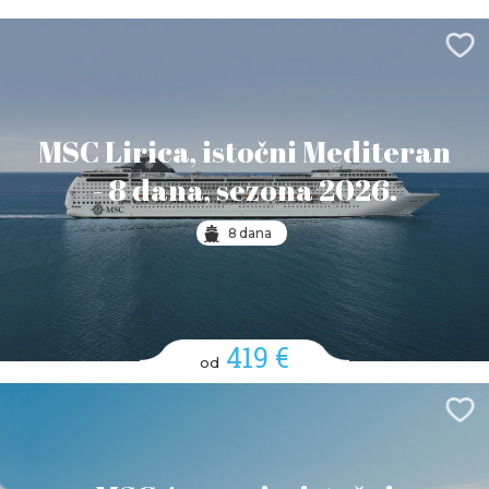
MSC Lirica, istočni Mediteran
- 8 dana, sezona 2026.
8 dana
419 €
od