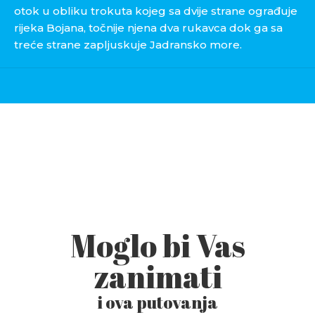
otok u obliku trokuta kojeg sa dvije strane ograđuje
rijeka Bojana, točnije njena dva rukavca dok ga sa
treće strane zapljuskuje Jadransko more.
Moglo bi Vas
zanimati
i ova putovanja