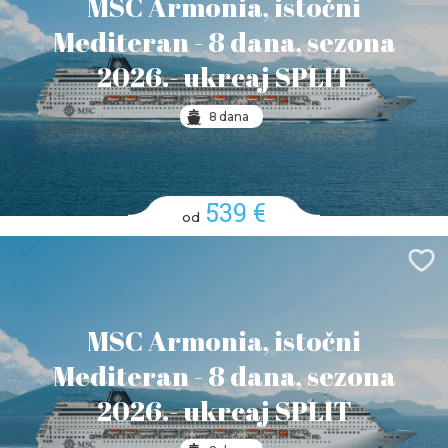
MSC Armonia, istočni
Mediteran - 8 dana, sezona
2026.- ukrcaj SPLIT
8 dana
539 €
od
MSC Armonia, istočni
Mediteran - 8 dana, sezona
2026.- ukrcaj SPLIT