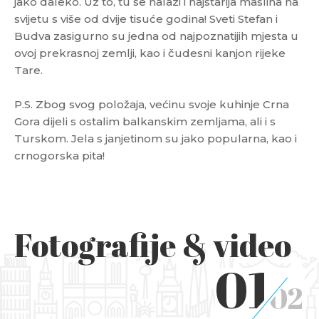
jako daleko. Uz to, tu se nalazi i najstarija maslina na
svijetu s više od dvije tisuće godina! Sveti Stefan i
Budva zasigurno su jedna od najpoznatijih mjesta u
ovoj prekrasnoj zemlji, kao i čudesni kanjon rijeke
Tare.
P.S. Zbog svog položaja, većinu svoje kuhinje Crna
Gora dijeli s ostalim balkanskim zemljama, ali i s
Turskom. Jela s janjetinom su jako popularna, kao i
crnogorska pita!
Fotografije & video
01
02