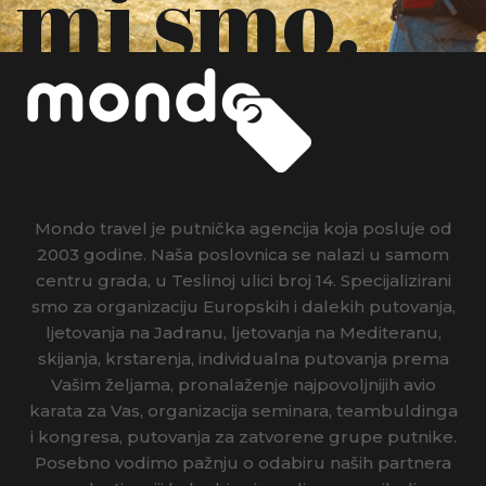
mi smo.
Mondo travel je putnička agencija koja posluje od
2003 godine. Naša poslovnica se nalazi u samom
centru grada, u Teslinoj ulici broj 14. Specijalizirani
smo za organizaciju Europskih i dalekih putovanja,
ljetovanja na Jadranu, ljetovanja na Mediteranu,
skijanja, krstarenja, individualna putovanja prema
Vašim željama, pronalaženje najpovoljnijih avio
karata za Vas, organizacija seminara, teambuldinga
i kongresa, putovanja za zatvorene grupe putnike.
Posebno vodimo pažnju o odabiru naših partnera