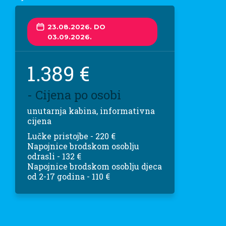
23.08.2026. DO
03.09.2026.
1.389 €
- Cijena po osobi
unutarnja kabina, informativna
cijena
Lučke pristojbe - 220 €
Napojnice brodskom osoblju
odrasli - 132 €
Napojnice brodskom osoblju djeca
od 2-17 godina - 110 €