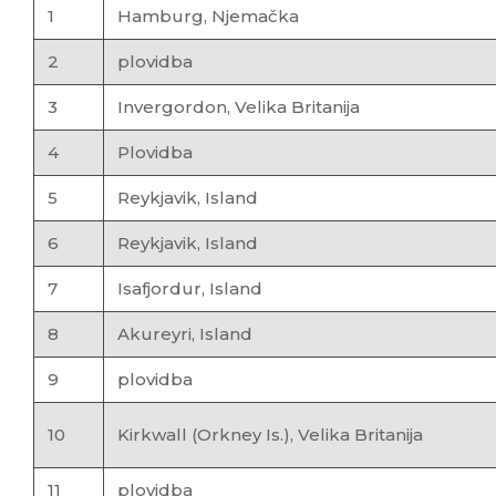
1
Hamburg, Njemačka
2
plovidba
3
Invergordon, Velika Britanija
4
Plovidba
5
Reykjavik, Island
6
Reykjavik, Island
7
Isafjordur, Island
8
Akureyri, Island
9
plovidba
10
Kirkwall (Orkney Is.), Velika Britanija
11
plovidba