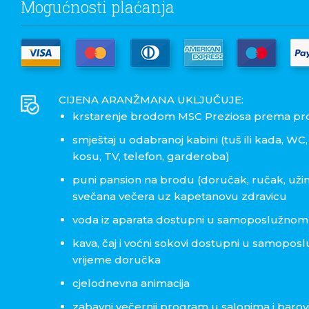
Mogućnosti plaćanja
CIJENA ARANŽMANA UKLJUČUJE:
krstarenje brodom MSC Preziosa prema p
smještaj u odabranoj kabini (tuš ili kada, WC
kosu, TV, telefon, garderoba)
puni pansion na brodu (doručak, ručak, uži
svečana večera uz kapetanovu zdravicu
voda iz aparata dostupni u samoposlužnom re
kava, čaj i voćni sokovi dostupni u samopos
vrijeme doručka
cjelodnevna animacija
zabavni večernji program u salonima i bar