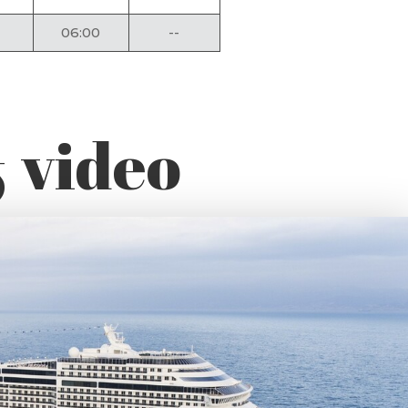
06:00
--
& video