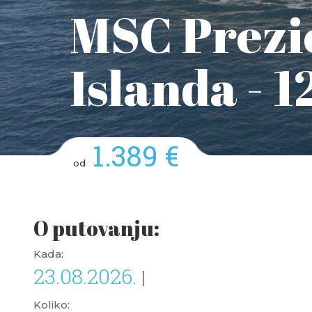
MSC Prezio
Islanda - 
1.389 €
od
O putovanju:
Kada:
23.08.2026.
|
Koliko: