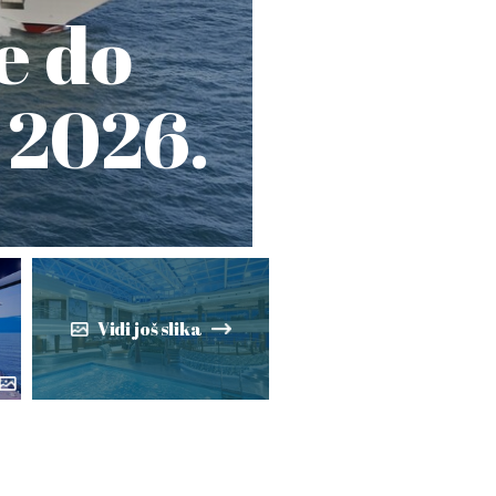
e do
 2026.
Vidi još slika