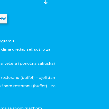
rogramu
, klima uređaj,
sef, sušilo za
na, večera i ponoćna zakuska)
storanu (buffet) – cijeli dan
lužnom restoranu (buffet) – za
ovima sa živom glazbom