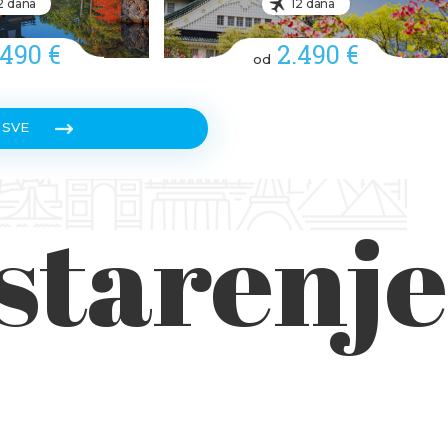
2 dana
12 dana
.490 €
2.490 €
od
 SVE
starenje