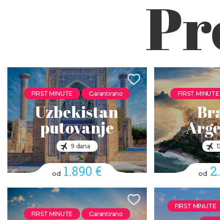
Pr
FIRST MINUTE
Garantirano
FIRST MINUTE
Uzbekistan
Bra
putovanje
Arge
9 dana
1
1.890 €
2
od
od
FIRST MINUTE
FIRST MINUTE
Garantirano