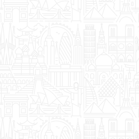
KAMBODŽA
KARIBI
KATAR
KINA
KOLUMBIJA
KOSTARIKA
KUBA
MALDIVI
MAROKO