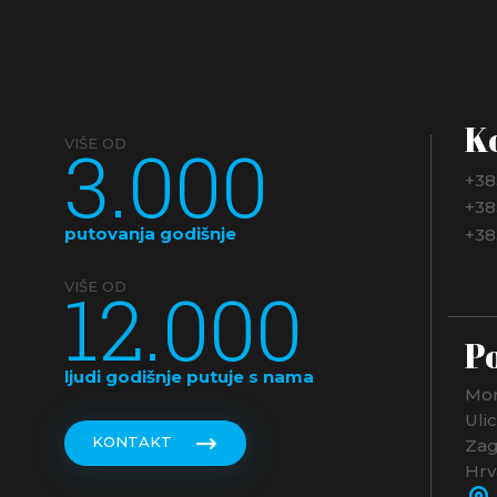
K
3.000
VIŠE OD
+38
+38
putovanja godišnje
+38
12.000
VIŠE OD
Po
ljudi godišnje putuje s nama
Mon
Uli
KONTAKT
Zag
Hrv