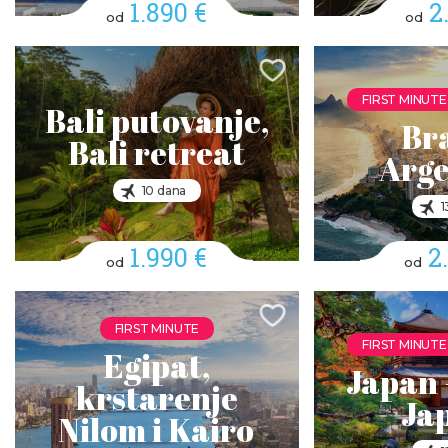
1.890 €
2
od
od
FIRST MINUTE
Bali putovanje,
Bra
Bali retreat
Arge
10 dana
1
1.990 €
2
od
od
FIRST MINUTE
FIRST MINUTE
Egipat,
Japan 
krstarenje
Ja
Nilom i Kairo