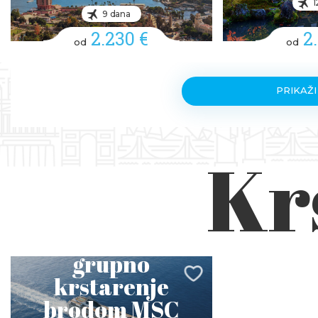
1
9 dana
2.230 €
2
od
od
PRIKAŽI
Kr
Miami i Karibi,
grupno
krstarenje
brodom MSC