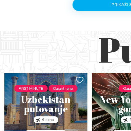
PRIKAŽI 
P
FIRST MINUTE
Garantirano
Gara
Uzbekistan
New Yo
putovanje
go
9 dana