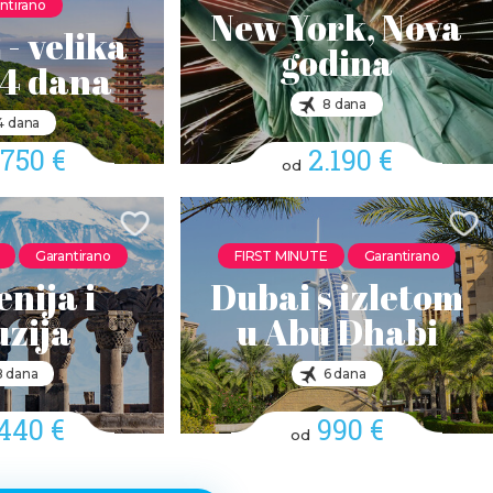
ntirano
New York, Nova
 - velika
godina
14 dana
8 dana
4 dana
.750 €
2.190 €
od
Garantirano
FIRST MINUTE
Garantirano
nija i
Dubai s izletom
zija
u Abu Dhabi
8 dana
6 dana
.440 €
990 €
od