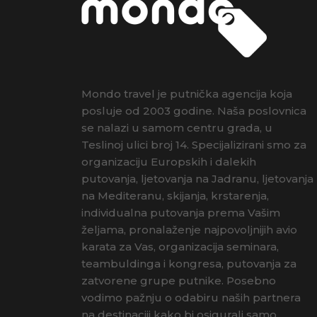
Mondo travel je putnička agencija koja
posluje od 2003 godine. Naša poslovnica
se nalazi u samom centru grada, u
Teslinoj ulici broj 14. Specijalizirani smo za
organizaciju Europskih i dalekih
putovanja, ljetovanja na Jadranu, ljetovanja
na Mediteranu, skijanja, krstarenja,
individualna putovanja prema Vašim
željama, pronalaženje najpovoljnijih avio
karata za Vas, organizacija seminara,
teambuldinga i kongresa, putovanja za
zatvorene grupe putnike. Posebno
vodimo pažnju o odabiru naših partnera
na destinaciji kako bi osigurali samo