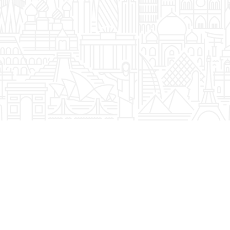
MEKSIKO
MJANMAR
OMAN
PANAMA
SAUDIJSKA ARABIJA
SJEDINJENE AMERIČKE DRŽAVE - SAD
ŠRI LANKA
TAJLAND
TURSKA
UJEDINJENI ARAPSKI EMIRATI