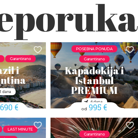
eporuka
POSEBNA PONUDA
Garantirano
Garantirano
zil i
Kapadokija i
ntina
Istanbul
PREMIUM
3 dana
6 dana
.690 €
995 €
od
LAST MINUTE
Garantirano