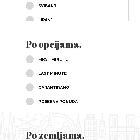
SVIBANJ
LIPANJ
SRPANJ
Po opcijama.
KOLOVOZ
FIRST MINUTE
RUJAN
LAST MINUTE
LISTOPAD
GARANTIRANO
STUDENI
POSEBNA PONUDA
PROSINAC
Po zemljama.