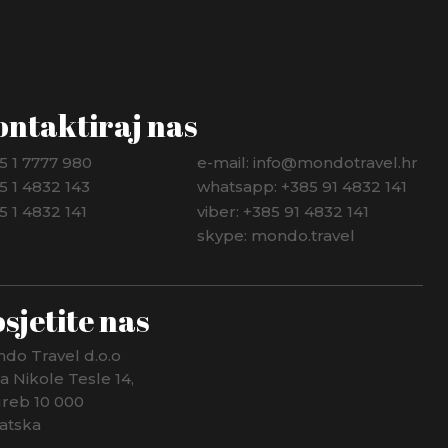
ontaktiraj nas
5 1 7777 980
e-mail: info@mondotravel.hr
5 1 4832 143
whatsapp: +385 91 4832 141
5 1 4832 141
viber: +385 91 4832 141
skype: mondo.travel
sjetite nas
do Travel d.o.o
ca Nikole Tesle 14,
reb 10 000
atska