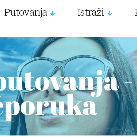
Putovanja
Istraži
putovanja -
eporuka