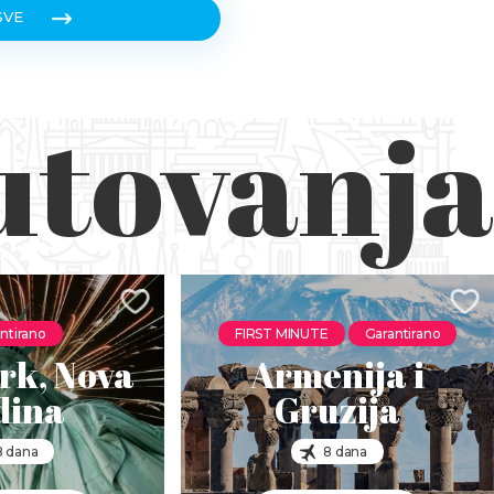
SVE
utovanja
ntirano
FIRST MINUTE
Garantirano
rk, Nova
Armenija i
dina
Gruzija
8 dana
8 dana