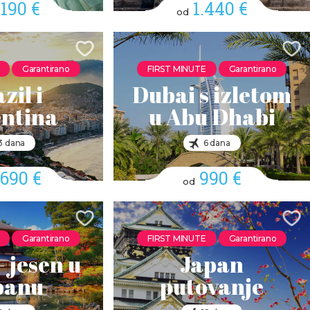
.190 €
1.440 €
od
Garantirano
FIRST MINUTE
Garantirano
zil i
Dubai s izletom
ntina
u Abu Dhabi
3 dana
6 dana
.690 €
990 €
od
Garantirano
FIRST MINUTE
Garantirano
- jesen u
Japan
panu
putovanje