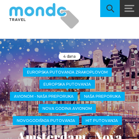
4 dana
EUROPSKA PUTOVANJA ZRAKOPLOVOM
EUROPSKA PUTOVANJA
AVIONOM - NAŠA PREPORUKA
NAŠA PREPORUKA
NOVA GODINA AVIONOM
NOVOGODIŠNJA PUTOVANJA
HIT PUTOVANJA
Amsterdam - Nova