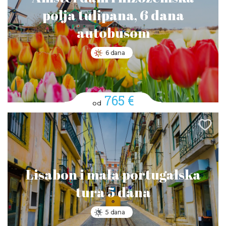
polja tulipana, 6 dana
autobusom
6 dana
765 €
od
Lisabon i mala portugalska
tura 5 dana
5 dana