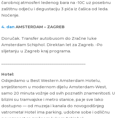
čarobnoj atmosferi ledenog bara na -10C uz posebnu
zaštitnu odjeću i degustaciju 3 pića iz čašica od leda.
Noćenje.
4. dan
AMSTERDAM – ZAGREB
Doručak. Transfer autobusom do Zračne luke
Amsterdam Schiphol. Direktan let za Zagreb. -Po
slijetanju u Zagreb kraj programa.
________________________________________
Hotel:
Odsjedamo u Best Western Amsterdam Hotelu,
smještenom u modernom dijelu Amsterdam-West,
samo 20 minuta vožnje od svih poznatih znamenitosti. U
blizini su tramvajske i metro stanice, pa je sve lako
dostupno — od muzeja i kanala do novogodišnjeg
vatrometa! Hotel ima parking, udobne sobe i odličnu