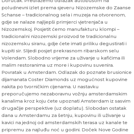
Doručak. Predlažemo odlazak autobusom na
poludnevni izlet prema sjeveru Nizozemske do Zaanse
Schanse – tradicionalnog sela i muzeja na otvorenom,
gdje se nalaze najljepši primjerci vjetrenjača u
Nizozemskoj. Posjetit ćemo manufakturu klompi –
tradicionalni nizozemski proizvod te tradicionalnu
nizozemsku siranu, gdje ćete imati priliku degustirati i
kupiti sir. Slijedi posjet prekrasnom ribarskom selu
Volendam. Slobodno vrijeme za uživanje u kafićima ili
malim restoranima uz more i kupovinu suvenira.
Povratak u Amsterdam. Odlazak do poznate brusionice
dijamanata Coster Diamonds uz mogućnost kupovine
nakita po tvorničkim cijenama. U nastavku
preporučujemo nezaboravnu vožnju amsterdamskim
kanalima kroz koju ćete upoznati Amsterdam iz sasvim
drugačije perspektive (uz doplatu). Slobodan ostatak
dana u Amsterdamu za šetnju, kupovinu ili uživanje u
kavici na jednoj od amsterdamskih terasa uz kanale te
pripremu za najluđu noć u godini. Doček Nove Godine