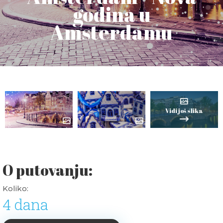
godina u
Amsterdamu
Vidi još slika
O putovanju:
Koliko:
4 dana