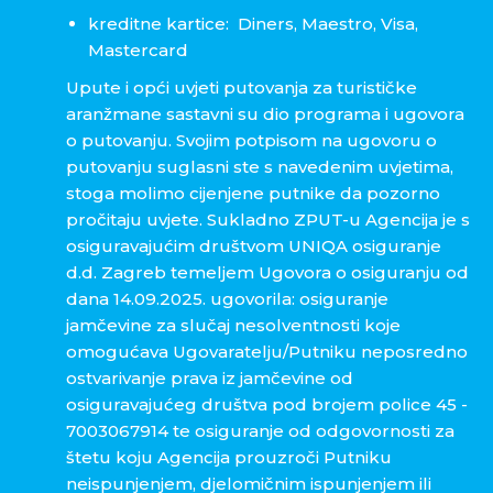
kreditne kartice: Diners, Maestro, Visa,
Mastercard
Upute i opći uvjeti putovanja za turističke
aranžmane sastavni su dio programa i ugovora
o putovanju. Svojim potpisom na ugovoru o
putovanju suglasni ste s navedenim uvjetima,
stoga molimo cijenjene putnike da pozorno
pročitaju uvjete. Sukladno ZPUT-u Agencija je s
osiguravajućim društvom UNIQA osiguranje
d.d. Zagreb temeljem Ugovora o osiguranju od
dana 14.09.2025. ugovorila: osiguranje
jamčevine za slučaj nesolventnosti koje
omogućava Ugovaratelju/Putniku neposredno
ostvarivanje prava iz jamčevine od
osiguravajućeg društva pod brojem police 45 -
7003067914 te osiguranje od odgovornosti za
štetu koju Agencija prouzroči Putniku
neispunjenjem, djelomičnim ispunjenjem ili