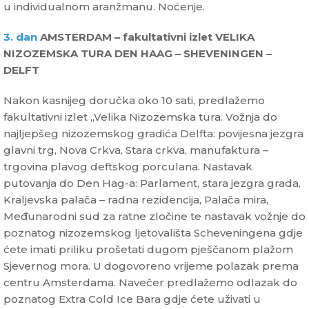
u individualnom aranžmanu. Noćenje.
3. dan
AMSTERDAM – fakultativni izlet VELIKA
NIZOZEMSKA TURA DEN HAAG – SHEVENINGEN –
DELFT
Nakon kasnijeg doručka oko 10 sati, predlažemo
fakultativni izlet „Velika Nizozemska tura. Vožnja do
najljepšeg nizozemskog gradića Delfta: povijesna jezgra
glavni trg, Nova Crkva, Stara crkva, manufaktura –
trgovina plavog deftskog porculana. Nastavak
putovanja do Den Hag-a: Parlament, stara jezgra grada,
Kraljevska palača – radna rezidencija, Palača mira,
Međunarodni sud za ratne zločine te nastavak vožnje do
poznatog nizozemskog ljetovališta Scheveningena gdje
ćete imati priliku prošetati dugom pješčanom plažom
Sjevernog mora. U dogovoreno vrijeme polazak prema
centru Amsterdama. Navečer predlažemo odlazak do
poznatog Extra Cold Ice Bara gdje ćete uživati u