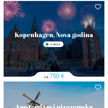
Kopenhagen, Nova godina
4 dana
750 €
od
Amsterdam i nizozemska