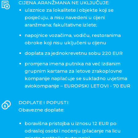
CIJENA ARANŽMANA NE UKLJUČUJE:
ulaznice za lokalitete i objekte koji se
posjećuju, a nisu navedeni u cijeni
aranžmana; fakultativne izlete;
napojnice vozačima, vodiču, restoranima
obroke koji nisu uključeni u cijenu
doplata za jednokrevetnu sobu 220 EUR
promjena imena putnika na već izdanim
grupnim kartama za letove zrakoplovne
kompanije naplaćuje se sukladno uvjetima
aviokompanije – EUROPSKI LETOVI - 70 EUR
DOPLATE I POPUSTI:
Obavezne doplate:
boravišna pristojba u iznosu 12 EUR po
odrasloj osobi i noćenju (plaćanje na licu