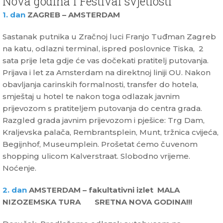
Nova godina i Festival svjetlosti
1. dan
ZAGREB – AMSTERDAM
Sastanak putnika u Zračnoj luci Franjo Tuđman Zagreb
na katu, odlazni terminal, ispred poslovnice Tiska, 2
sata prije leta gdje će vas dočekati pratitelj putovanja.
Prijava i let za Amsterdam na direktnoj liniji OU. Nakon
obavljanja carinskih formalnosti, transfer do hotela,
smještaj u hotel te nakon toga odlazak javnim
prijevozom s pratiteljem putovanja do centra grada.
Razgled grada javnim prijevozom i pješice: Trg Dam,
Kraljevska palača, Rembrantsplein, Munt, tržnica cvijeća,
Begijnhof, Museumplein. Prošetat ćemo čuvenom
shopping ulicom Kalverstraat. Slobodno vrijeme.
Noćenje.
2. dan
AMSTERDAM – fakultativni izlet MALA
NIZOZEMSKA TURA SRETNA NOVA GODINA!!!