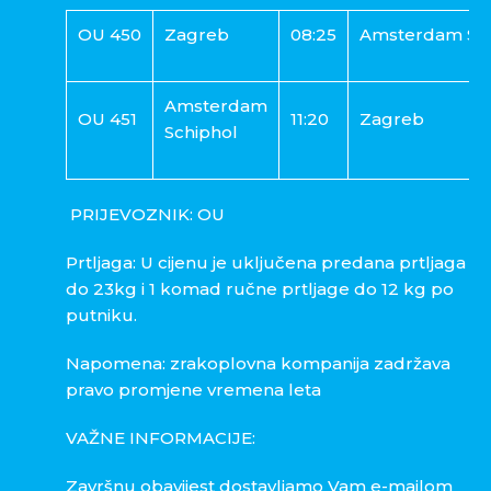
OU 450
Zagreb
08:25
Amsterdam Sch
Amsterdam
OU 451
11:20
Zagreb
Schiphol
PRIJEVOZNIK: OU
Prtljaga: U cijenu je uključena predana prtljaga
do 23kg i 1 komad ručne prtljage do 12 kg po
putniku.
Napomena: zrakoplovna kompanija zadržava
pravo promjene vremena leta
VAŽNE INFORMACIJE:
Završnu obavijest dostavljamo Vam e-mailom