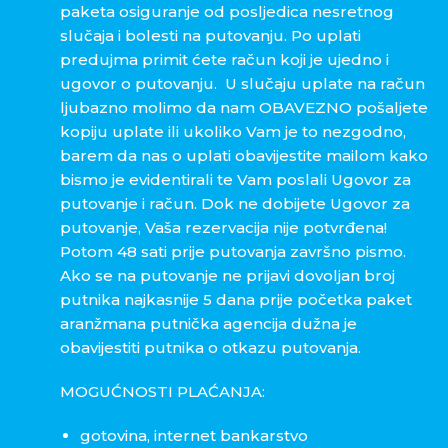
paketa osiguranje od posljedica nesretnog
slučaja i bolesti na putovanju. Po uplati
predujma primit ćete račun koji je ujedno i
ugovor o putovanju. U slučaju uplate na račun
ljubazno molimo da nam OBAVEZNO pošaljete
kopiju uplate ili ukoliko Vam je to nezgodno,
barem da nas o uplati obavijestite mailom kako
bismo je evidentirali te Vam poslali Ugovor za
putovanje i račun. Dok ne dobijete Ugovor za
putovanje, Vaša rezervacija nije potvrđena!
Potom 48 sati prije putovanja završno pismo.
Ako se na putovanje ne prijavi dovoljan broj
putnika najkasnije 5 dana prije početka paket
aranžmana putnička agencija dužna je
obavijestiti putnika o otkazu putovanja.
MOGUĆNOSTI PLAĆANJA:
gotovina, internet bankarstvo