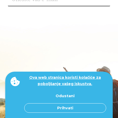
Ova web stranica koristi kolačiće za
poboljšanje vašeg iskustva.
Odustani
Prihvati