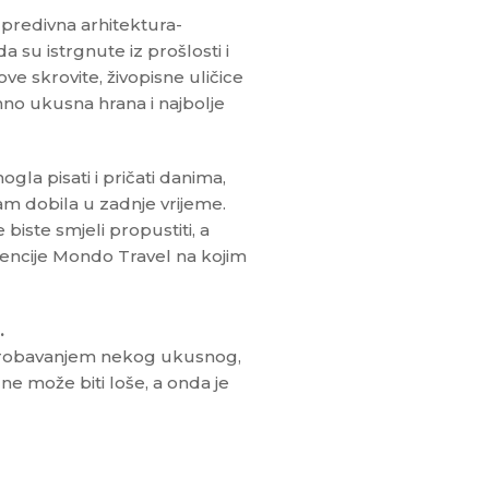
 predivna arhitektura-
 su istrgnute iz prošlosti i
e skrovite, živopisne uličice
mno ukusna hrana i najbolje
ogla pisati i pričati danima,
sam dobila u zadnje vrijeme.
biste smjeli propustiti, a
gencije Mondo Travel na kojim
…
sprobavanjem nekog ukusnog,
ne može biti loše, a onda je