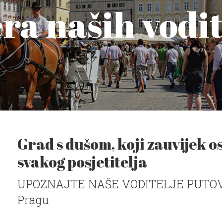
era naših vodi
Grad s dušom, koji zauvijek os
svakog posjetitelja
UPOZNAJTE NAŠE VODITELJE PUTOVA
Pragu