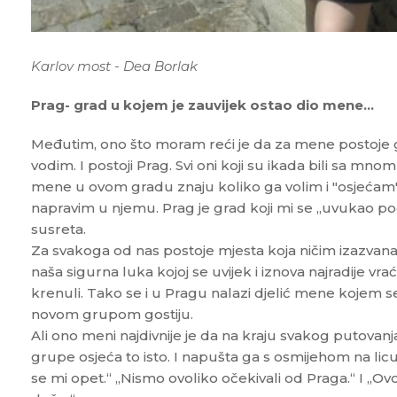
Karlov most - Dea Borlak
Prag- grad u kojem je zauvijek ostao dio mene…
Međutim, ono što moram reći je da za mene postoje gr
vodim. I postoji Prag. Svi oni koji su ikada bili sa mno
mene u ovom gradu znaju koliko ga volim i "osjećam
napravim u njemu. Prag je grad koji mi se „uvukao p
susreta.
Za svakoga od nas postoje mjesta koja ničim izazvana
naša sigurna luka kojoj se uvijek i iznova najradije v
krenuli. Tako se i u Pragu nalazi djelić mene kojem
novom grupom gostiju.
Ali ono meni najdivnije je da na kraju svakog putovanj
grupe osjeća to isto. I napušta ga s osmijehom na licu
se mi opet.“ „Nismo ovoliko očekivali od Praga.“ I „Ovo