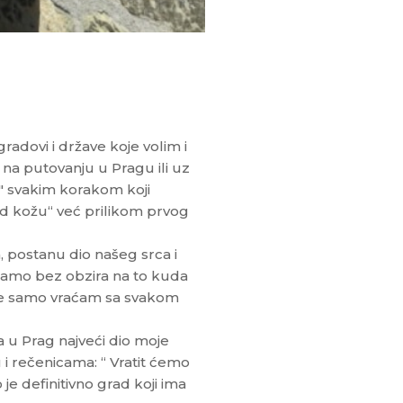
adovi i države koje volim i
m na putovanju u Pragu ili uz
" svakim korakom koji
od kožu“ već prilikom prvog
, postanu dio našeg srca i
raćamo bez obzira na to kuda
 se samo vraćam sa svakom
a u Prag najveći dio moje
 i rečenicama: “ Vratit ćemo
 je definitivno grad koji ima