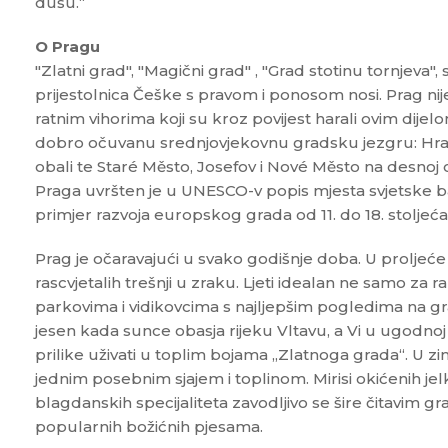
dušu.“
O Pragu
"Zlatni grad", "Magični grad" , "Grad stotinu tornjeva"
prijestolnica Češke s pravom i ponosom nosi. Prag nije
ratnim vihorima koji su kroz povijest harali ovim dij
dobro očuvanu srednjovjekovnu gradsku jezgru: Hradča
obali te Staré Město, Josefov i Nové Město na desnoj o
Praga uvršten je u UNESCO-v popis mjesta svjetske b
primjer razvoja europskog grada od 11. do 18. stoljeća
Prag je očaravajući u svako godišnje doba. U proljeć
rascvjetalih trešnji u zraku. Ljeti idealan ne samo za r
parkovima i vidikovcima s najljepšim pogledima na gr
jesen kada sunce obasja rijeku Vltavu, a Vi u ugodno
prilike uživati u toplim bojama „Zlatnoga grada“. U z
jednim posebnim sjajem i toplinom. Mirisi okićenih jel
blagdanskih specijaliteta zavodljivo se šire čitavim g
popularnih božićnih pjesama.