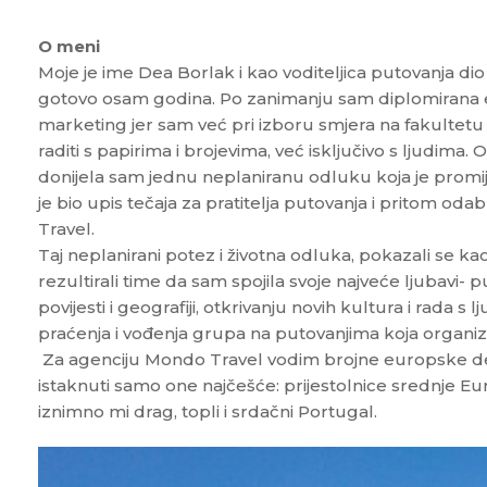
O meni
Moje je ime Dea Borlak i kao voditeljica putovanja d
gotovo osam godina. Po zanimanju sam diplomirana 
marketing jer sam već pri izboru smjera na fakultet
raditi s papirima i brojevima, već isključivo s ljudim
donijela sam jednu neplaniranu odluku koja je promij
je bio upis tečaja za pratitelja putovanja i pritom od
Travel.
Taj neplanirani potez i životna odluka, pokazali se kao 
rezultirali time da sam spojila svoje najveće ljubavi- 
povijesti i geografiji, otkrivanju novih kultura i rada s
praćenja i vođenja grupa na putovanjima koja organiz
Za agenciju Mondo Travel vodim brojne europske dest
istaknuti samo one najčešće: prijestolnice srednje Euro
iznimno mi drag, topli i srdačni Portugal.