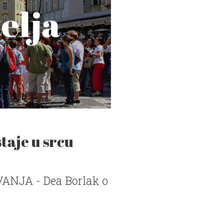
telja
taje u srcu
NJA - Dea Borlak o