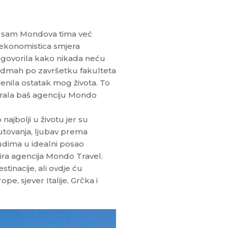
io sam Mondova tima već
ekonomistica smjera
u govorila kako nikada neću
a. Odmah po završetku fakulteta
enila ostatak mog života. To
abrala baš agenciju Mondo
najbolji u životu jer su
putovanja, ljubav prema
 ljudima u idealni posao
ira agencija Mondo Travel.
inacije, ali ovdje ću
pe, sjever Italije, Grčka i