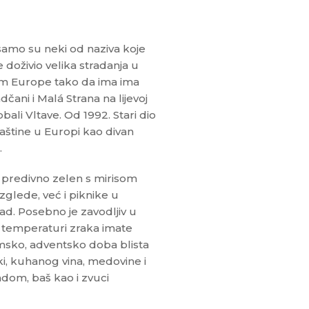
, samo su neki od naziva koje
 doživio velika stradanja u
elom Europe tako da ima ima
ni i Malá Strana na lijevoj
bali Vltave. Od 1992. Stari dio
aštine u Europi kao divan
.
e predivno zelen s mirisom
azglede, već i piknike u
ad. Posebno je zavodljiv u
j temperaturi zraka imate
imsko, adventsko doba blista
ki, kuhanog vina, medovine i
radom, baš kao i zvuci