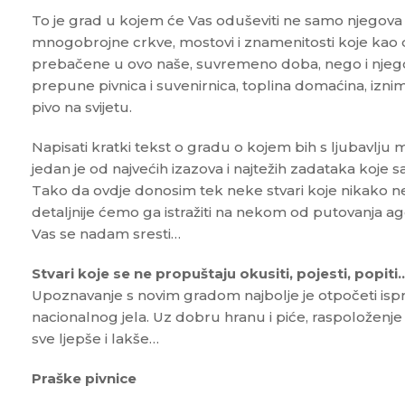
To je grad u kojem će Vas oduševiti ne samo njegova
mnogobrojne crkve, mostovi i znamenitosti koje kao da
prebačene u ovo naše, suvremeno doba, nego i njegov
prepune pivnica i suvenirnica, toplina domaćina, izni
pivo na svijetu.
Napisati kratki tekst o gradu o kojem bih s ljubavlju m
jedan je od najvećih izazova i najtežih zadataka koje 
Tako da ovdje donosim tek neke stvari koje nikako ne 
detaljnije ćemo ga istražiti na nekom od putovanja a
Vas se nadam sresti…
Stvari koje se ne propuštaju okusiti, pojesti, popiti
Upoznavanje s novim gradom najbolje je otpočeti i
nacionalnog jela. Uz dobru hranu i piće, raspoloženje 
sve ljepše i lakše…
Praške pivnice