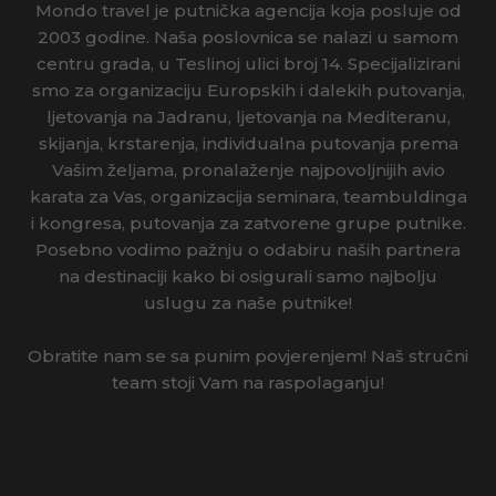
Mondo travel je putnička agencija koja posluje od
IRSKA
2003 godine. Naša poslovnica se nalazi u samom
centru grada, u Teslinoj ulici broj 14. Specijalizirani
ISLAND
smo za organizaciju Europskih i dalekih putovanja,
ljetovanja na Jadranu, ljetovanja na Mediteranu,
ITALIJA
skijanja, krstarenja, individualna putovanja prema
Vašim željama, pronalaženje najpovoljnijih avio
IZRAEL
karata za Vas, organizacija seminara, teambuldinga
i kongresa, putovanja za zatvorene grupe putnike.
JAPAN
Posebno vodimo pažnju o odabiru naših partnera
na destinaciji kako bi osigurali samo najbolju
JORDAN
uslugu za naše putnike!
KAMBODŽA
Obratite nam se sa punim povjerenjem! Naš stručni
KANADA
team stoji Vam na raspolaganju!
KINA
KOSTARIKA