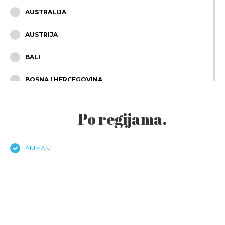
AUSTRALIJA
AUSTRIJA
BALI
BOSNA I HERCEGOVINA
BRAZIL
Po regijama.
BUGARSKA
ČEŠKA
AMMAN
ČILE
CIPAR
CRNA GORA