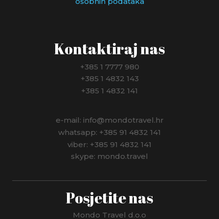
osobnih podataka
NIZOZEMSKA
NJEMAČKA
Kontaktiraj nas
NORVEŠKA
+385 1 7777 980
+385 1 4832 143
NOVI ZELAND
+385 1 4832 141
PANAMA
e-mail: info@mondotravel.hr
PERU
whatsapp: +385 91 4832 141
viber: +385 91 4832 141
POLJSKA
skype: mondo.travel
PORTUGAL
Posjetite nas
RUMUNJSKA
RUSIJA
Mondo Travel d.o.o