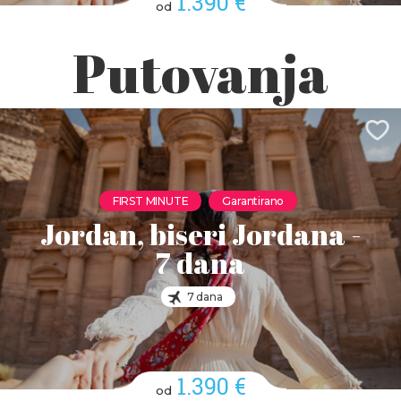
1.390 €
od
Putovanja
FIRST MINUTE
Garantirano
Jordan, biseri Jordana -
7 dana
7 dana
1.390 €
od