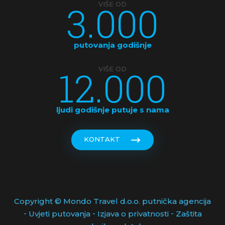
3.000
VIŠE OD
KUBA
LATVIJA
putovanja godišnje
MAKEDONIJA
12.000
VIŠE OD
MALDIVI
MALEZIJA
ljudi godišnje putuje s nama
MALTA
KONTAKT
MAROKO
MAĐARSKA
MEKSIKO
Copyright © Mondo Travel d.o.o. putnička agencija
-
-
-
Uvjeti putovanja
Izjava o privatnosti
Zaštita
MONAKO