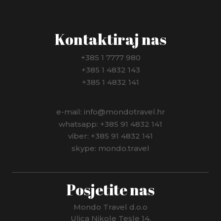
NIZOZEMSKA
NJEMAČKA
Kontaktiraj nas
NORVEŠKA
+385 1 7777 980
+385 1 4832 143
NOVI ZELAND
+385 1 4832 141
PANAMA
e-mail: info@mondotravel.hr
PERU
whatsapp: +385 91 4832 141
viber: +385 91 4832 141
POLJSKA
skype: mondo.travel
PORTUGAL
Posjetite nas
RUMUNJSKA
RUSIJA
Mondo Travel d.o.o
Ulica Nikole Tesle 14,