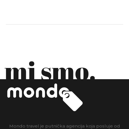
DANSKA
EKVADOR
ESTONIJA
FILIPINI
FINSKA
mi smo.
FRANCUSKA
GRČKA
GRUZIJA
HRVATSKA
INDIJA
Mondo travel je putnička agencija koja posluje od