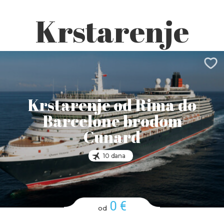
Krstarenje
Krstarenje od Rima do
Barcelone brodom
Cunard
10 dana
0 €
od