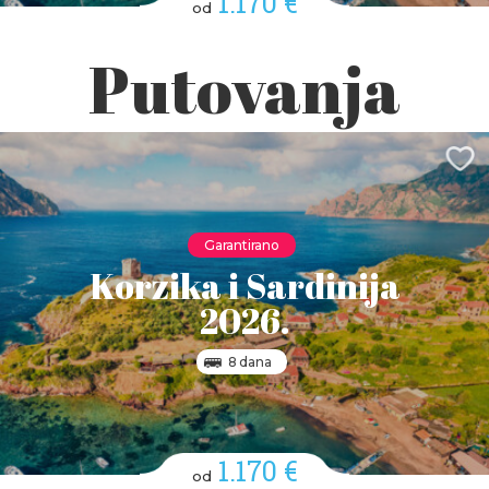
1.170 €
od
Putovanja
Garantirano
Korzika i Sardinija
2026.
8 dana
1.170 €
od