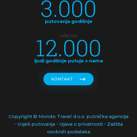
3.000
KUBA
LATVIJA
putovanja godišnje
MAKEDONIJA
12.000
VIŠE OD
MALDIVI
MALEZIJA
ljudi godišnje putuje s nama
MALTA
KONTAKT
MAROKO
MAĐARSKA
MEKSIKO
Copyright © Mondo Travel d.o.o. putnička agencija
-
-
-
Uvjeti putovanja
Izjava o privatnosti
Zaštita
MONAKO
osobnih podataka