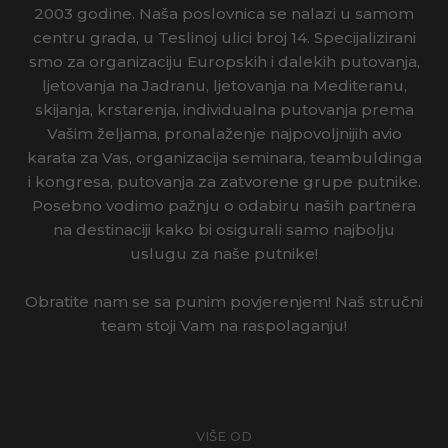
IRSKA
2003 godine. Naša poslovnica se nalazi u samom
centru grada, u Teslinoj ulici broj 14. Specijalizirani
ISLAND
smo za organizaciju Europskih i dalekih putovanja,
ljetovanja na Jadranu, ljetovanja na Mediteranu,
ITALIJA
skijanja, krstarenja, individualna putovanja prema
Vašim željama, pronalaženje najpovoljnijih avio
IZRAEL
karata za Vas, organizacija seminara, teambuldinga
i kongresa, putovanja za zatvorene grupe putnike.
JAPAN
Posebno vodimo pažnju o odabiru naših partnera
na destinaciji kako bi osigurali samo najbolju
JORDAN
uslugu za naše putnike!
KAMBODŽA
Obratite nam se sa punim povjerenjem! Naš stručni
KANADA
team stoji Vam na raspolaganju!
KINA
KOSTARIKA
VIŠE OD