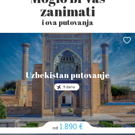
zanimati
i ova putovanja
Uzbekistan putovanje
9 dana
1.890 €
od