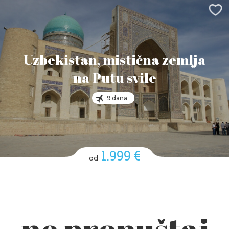
Uzbekistan, mistična zemlja
na Putu svile
9 dana
1.999 €
od