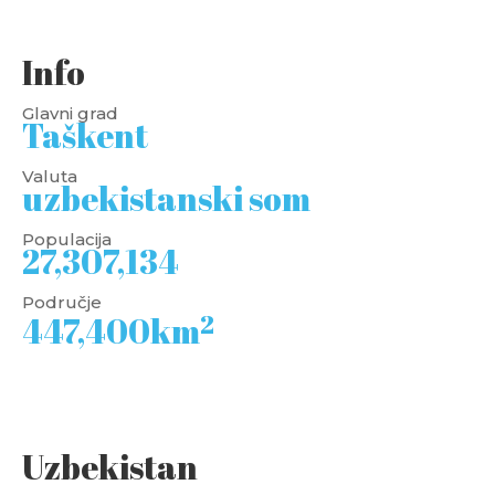
Info
Glavni grad
Taškent
Valuta
uzbekistanski som
Populacija
27,307,134
Područje
2
447,400km
Uzbekistan