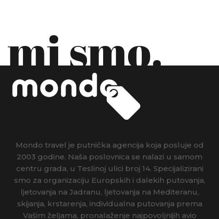
mi smo.
Mondo travel je putnička agencija koja posluje od
2003 godine. Naša poslovnica se nalazi u samom
centru grada, u Teslinoj ulici broj 14. Specijalizirani
smo za organizaciju Europskih i dalekih putovanja,
ljetovanja na Jadranu, ljetovanja na Mediteranu,
skijanja, krstarenja, individualna putovanja prema
Vašim željama, pronalaženje najpovoljnijih avio