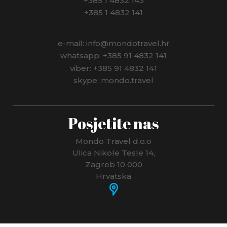
+385 1 4832 141
e-mail: info@mondotravel.hr
whatsapp: +385 91 4832 141
viber: +385 91 4832 141
skype: mondo.travel
Posjetite nas
Mondo Travel d.o.o
Ulica Nikole Tesle 14,
Zagreb 10 000
Hrvatska