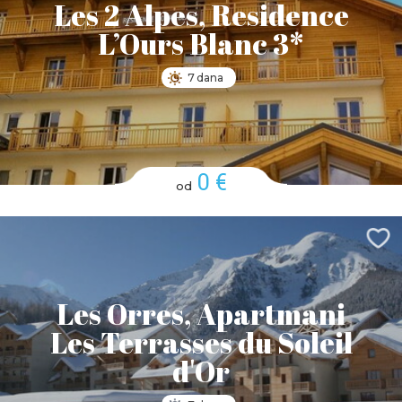
Les 2 Alpes, Residence
L’Ours Blanc 3*
7 dana
0 €
od
Les Orres, Apartmani
Les Terrasses du Soleil
d'Or