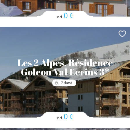
0 €
od
Les 2 Alpes, Résidence
Goleon Val Ecrins 3*
7 dana
0 €
od