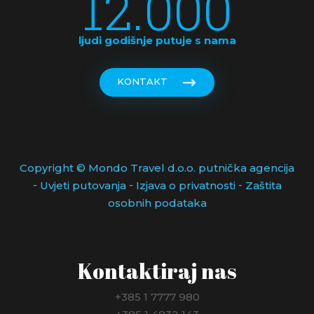
12.000
ljudi godišnje putuje s nama
KONTAKT
Copyright © Mondo Travel d.o.o. putnička agencija
-
-
-
Uvjeti putovanja
Izjava o privatnosti
Zaštita
osobnih podataka
Kontaktiraj nas
+385 1 7777 980
+385 1 4832 143