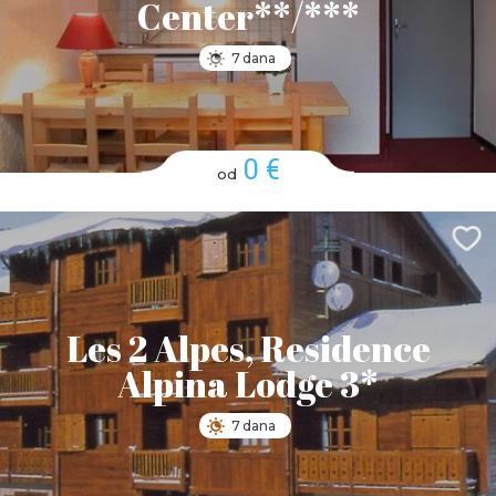
Center**/***
7 dana
0 €
od
Les 2 Alpes, Residence
Alpina Lodge 3*
7 dana