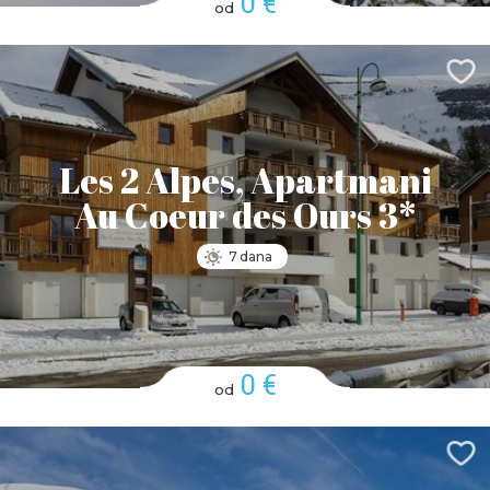
0 €
od
Les 2 Alpes, Apartmani
Au Coeur des Ours 3*
7 dana
0 €
od