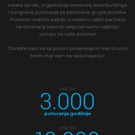
karata za Vas, organizacija seminara, teambuldinga
i kongresa, putovanja za zatvorene grupe putnike.
Posebno vodimo pažnju o odabiru naših partnera
na destinaciji kako bi osigurali samo najbolju
uslugu za naše putnike!
Obratite nam se sa punim povjerenjem! Naš stručni
team stoji Vam na raspolaganju!
3.000
VIŠE OD
putovanja godišnje
VIŠE OD