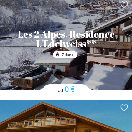
Les 2 Alpes, Residence
L'Edelweiss**
7 dana
0 €
od