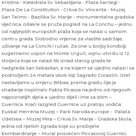
Kristina - Katedrala Sv. Sebastijana - Plaza Sarriegi -
Plaza De La Constitution - Crkva Sv. Vincenta - Muzej
San Telmo - Bazilika Sv. Marije - monumentalna gradska
viječnica, odakle se pruža pogled na La Conchu – jednu
od najljepših europskih plaža koja se nalazi u samom
centru grada. Slobodno vrijeme za vlastite sadržaje,
uživanje na La Conchi i ručak. Za one u boljoj kondiciji,
sugeriramo uspon na Monte Urgull, vojnu utvrdu iz 12.
stoljeća koja se nalazi tik iznad starog grada te
nadgleda San Sebastian, a na kojem se ujedno nalazi i sa
podnožjem 24 metara visok kip Sagrado Corazón. Izlet
nastavljamo u smjeru Bilbaa, prema gradu čije je
stradanje inspiriralo Pabla Picassa na jedno od njegovih
najpoznatijih djela a ujedno dijeli i ime sa istim –
Guernica. Kraći razgled Guernice uz pratnju vodiča:
Euskal Herreria Muzej – Park Naroda europe - Palača
Udetxea – Muzej Mira – Crkva Sv. Marije - Gradska škola,
jedna od rijetkih zgrada koje su preživjele
bombardiranje – Mural posvećen Piccasovoj Guernici.