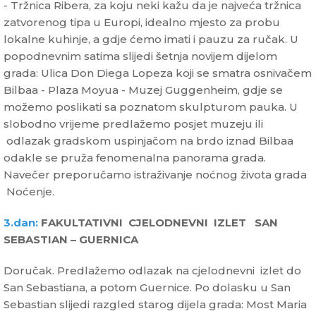
- Tržnica Ribera, za koju neki kažu da je najveća tržnica
zatvorenog tipa u Europi, idealno mjesto za probu
lokalne kuhinje, a gdje ćemo imati i pauzu za ručak. U
popodnevnim satima slijedi šetnja novijem dijelom
grada: Ulica Don Diega Lopeza koji se smatra osnivačem
Bilbaa - Plaza Moyua - Muzej Guggenheim, gdje se
možemo poslikati sa poznatom skulpturom pauka. U
slobodno vrijeme predlažemo posjet muzeju ili
odlazak gradskom uspinjačom na brdo iznad Bilbaa
odakle se pruža fenomenalna panorama grada.
Navečer preporučamo istraživanje noćnog života grada
Noćenje.
3.dan:
FAKULTATIVNI CJELODNEVNI IZLET SAN
SEBASTIAN – GUERNICA
Doručak. Predlažemo odlazak na cjelodnevni izlet do
San Sebastiana, a potom Guernice. Po dolasku u San
Sebastian slijedi razgled starog dijela grada: Most Maria