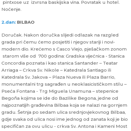
pintxose uz izvrsna baskijska vina. Povratak u hotel.
Noćenje.
2.dan:
BILBAO
Doručak. Nakon doručka slijedi odlazak na razgled
grada pri čemu ćemo posjetiti i njegov stariji i novi-
modern dio. Krećemo s Casco Viejo, pješačkom zonom
starom više od 700 godina: Gradska vijećnica - Stanica
Concordia poznata i kao stanica Santander – Teatar
Arriaga – Crkva Sv. Nikole – Katedrala Santiago ili
Katedrala Sv. Jakova – Plaza Nueva ili Plaza Barrio,
monumentalni trg sagrađen u neoklasicističkom stilu –
Pseća Fontana - Trg Miguela Unamuna – stepenice
Begoña kojima se ide do Bazilike Begona, jedne od
najpoznatijih građevina Bilbaa koja se nalazi na gornjem
gradu. Šetnja po sedam ulica srednjovjekovnog Bilbaa,
gdje svaka od ulica nosi ime jednog od zanata koji je bio
specifičan za ovu ulicu - crkva Sv. Antona i Kameni Most