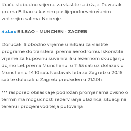
Kraće slobodno vrijeme za vlastite sadržaje. Povratak
prema Bilbau u kasnim poslijepodnevnim/ranim
večernjim satima. Noćenje.
4.dan:
BILBAO – MUNCHEN - ZAGREB
Doručak. Slobodno vrijeme u Bilbau za vlastite
programe do transfera prema aerodromu. Iskoristite
vrijeme za kupovinu suvenira ili u ležernom skupljanju
dojmo Let prema Munchenu u 11:55 sati uz dolazak u
Munchen u 14:10 sati. Nastavak leta za Zagreb u 20:15
sati te dolazak u Zagreb predviđen u 21:20h.
*** raspored obilaska je podložan promjenama ovisno o
terminima mogućnosti rezerviranja ulaznica, situaciji na
terenu i procjeni voditelja putovanja.