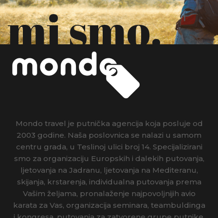
mi smo.
Mondo travel je putnička agencija koja posluje od
2003 godine. Naša poslovnica se nalazi u samom
centru grada, u Teslinoj ulici broj 14. Specijalizirani
smo za organizaciju Europskih i dalekih putovanja,
ljetovanja na Jadranu, ljetovanja na Mediteranu,
skijanja, krstarenja, individualna putovanja prema
Vašim željama, pronalaženje najpovoljnijih avio
karata za Vas, organizacija seminara, teambuldinga
i kongresa, putovanja za zatvorene grupe putnike.