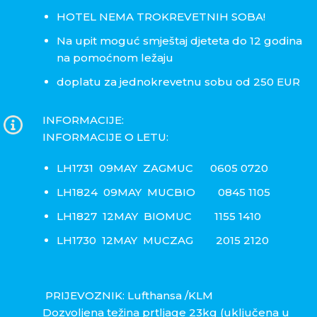
HOTEL NEMA TROKREVETNIH SOBA!
Na upit moguć smještaj djeteta do 12 godina
na pomoćnom ležaju
doplatu za jednokrevetnu sobu od 250 EUR
INFORMACIJE:
INFORMACIJE O LETU:
LH1731 09MAY ZAGMUC 0605 0720
LH1824 09MAY MUCBIO 0845 1105
LH1827 12MAY BIOMUC 1155 1410
LH1730 12MAY MUCZAG 2015 2120
PRIJEVOZNIK: Lufthansa /KLM
Dozvoljena težina prtljage 23kg (uključena u