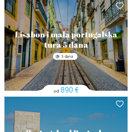
Lisabon i mala portugalska
tura 5 dana
5 dana
890 €
od