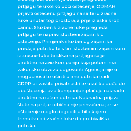
prtljagu te ukoliko uoči oštećenje, ODMAH
prijaviti oštećenu prtljagu na šalteru zračne
luke unutar tog prostora, a prije izlaska kroz
carinu. Službenik zračne luke pregleda
prtljagu te napravi službeni zapisnik o
oštećenju. Primjerak službenog zapisnika
predaje putniku te s tim službenim zapisnikom
iz zračne luke te slikama prtljage šalje
direktno na avio kompaniju koja potom ima
zakonsku obvezu odgovoriti. Agencija nije u
mogućnosti to učiniti u ime putnika (radi
GDPR-a i zaštite privatnosti) te ukoliko dođe do
obeštećenja, avio kompanija isplaćuje naknadu
direktno na račun putnika. Naknadna prijava
štete na prtljazi obično nije prihvaćena jer se
oštećenje moglo dogoditi u bilo kojem
trenutku od zračne luke do prebivališta
putnika.