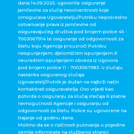
dana 14.09.2025. ugovorila: osiguranje
jamčevine za slučaj nesolventnosti koje
omogućava Ugovaratelju/Putniku neposredno
ostvarivanje prava iz jamčevine od
osiguravajućeg društva pod brojem police 45 -
7003067914 te osiguranje od odgovornosti za
štetu koju Agencija prouzroči Putniku
neispunjenjem, djelomičnim ispunjenjem ili
neurednim ispunjenjem obveza iz Ugovora
pod brojem police 11 - 7003067983. U slučaju
nastanka osiguranog slučaja
Ugovaratelj/Putnik je dužan na najbrži način
kontaktirati osiguravatelja. Ovo vrijedi kao
potvrda o osiguranju za slučaj stečaja ili platne
nemogućnosti Agencije i osiguranju od
odgovornosti za štetu. Police su ugovorene na
trajanje od godinu dana.
Molimo da se o rizičnosti putovanja u pojedine
zemlje informirate na službenoj stranici