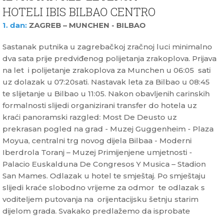
HOTELI IBIS BILBAO CENTRO
1. dan:
ZAGREB – MUNCHEN - BILBAO
Sastanak putnika u zagrebačkoj zračnoj luci minimalno
dva sata prije predviđenog polijetanja zrakoplova. Prijava
na let i polijetanje zrakoplova za Munchen u 06:05 sati
uz dolazak u 07:20sati. Nastavak leta za Bilbao u 08:45
te slijetanje u Bilbao u 11:05. Nakon obavljenih carinskih
formalnosti slijedi organizirani transfer do hotela uz
kraći panoramski razgled: Most De Deusto uz
prekrasan pogled na grad - Muzej Guggenheim - Plaza
Moyua, centralni trg novog dijela Bilbaa - Moderni
Iberdrola Toranj – Muzej Primijenjene umjetnosti -
Palacio Euskalduna De Congresos Y Musica – Stadion
San Mames. Odlazak u hotel te smještaj. Po smještaju
slijedi kraće slobodno vrijeme za odmor te odlazak s
voditeljem putovanja na orijentacijsku šetnju starim
dijelom grada. Svakako predlažemo da isprobate