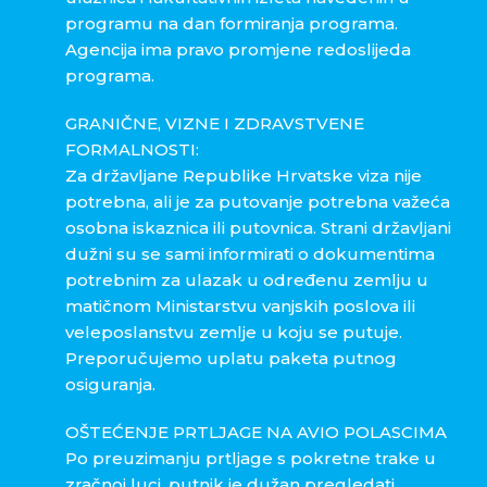
programu na dan formiranja programa.
Agencija ima pravo promjene redoslijeda
programa.
GRANIČNE, VIZNE I ZDRAVSTVENE
FORMALNOSTI:
Za državljane Republike Hrvatske viza nije
potrebna, ali je za putovanje potrebna važeća
osobna iskaznica ili putovnica. Strani državljani
dužni su se sami informirati o dokumentima
potrebnim za ulazak u određenu zemlju u
matičnom Ministarstvu vanjskih poslova ili
veleposlanstvu zemlje u koju se putuje.
Preporučujemo uplatu paketa putnog
osiguranja.
OŠTEĆENJE PRTLJAGE NA AVIO POLASCIMA
Po preuzimanju prtljage s pokretne trake u
zračnoj luci, putnik je dužan pregledati