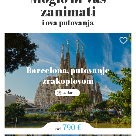
zanimati
i ova putovanja
Barcelona, putovanje
zrakoplovom
4 dana
790 €
od