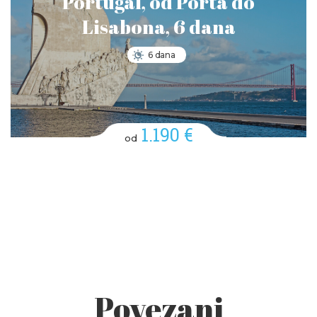
Portugal, od Porta do
Lisabona, 6 dana
6 dana
1.190 €
od
Povezani