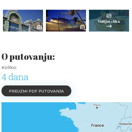
Vidi još slika
O putovanju:
Koliko:
4 dana
PREUZMI PDF PUTOVANJA