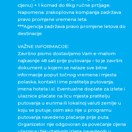
cijenu) + 1 komad do 8kg ručne prtljage.
Napomena: zrakoplovna kompanija zadržava
pravo promjene vremena leta.
***Agencija zadržava pravo promjene letova do
destinacije
VAŽNE INFORMACIJE:
Završno pismo dostavljamo Vam e-mailom
najkasnije 48 sati prije putovanja – to je završni
dokument u kojem se nalaze sve bitne
informacije poput točnog vremena i mjesta
polaska, kontakt i ime pratitelja putovanja,
imena hotela i sl. Eventualne doplate za izlete i
ulaznice plaćate na licu mjesta pratitelju
putovanja u eurima ili lokalnoj valuti zemlje u
koju se putuje, osim ako nije u programu
putovanja navedeno plaćanje prije puta.
Organizator nije odgovoran za povećanje cijena
ulaznica i fakultativnih izleta navedenih u