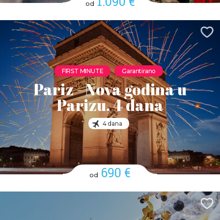
1.090 €
od
FIRST MINUTE
Garantirano
Pariz - Nova godina u
Parizu, 4 dana
4 dana
690 €
od