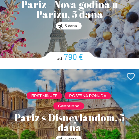
Pariz - Nova godina u
Parizu, 5 dana
5 dana
790 €
od
FIRST MINUTE
POSEBNA PONUDA
Garantirano
Pariz s Disneylandom, 5
dana