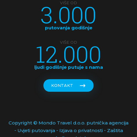
3.000
VIŠE OD
KUBA
LATVIJA
putovanja godišnje
MAKEDONIJA
12.000
VIŠE OD
MALDIVI
MALEZIJA
ljudi godišnje putuje s nama
MALTA
KONTAKT
MAROKO
MAĐARSKA
MEKSIKO
Copyright © Mondo Travel d.o.o. putnička agencija
-
-
-
Uvjeti putovanja
Izjava o privatnosti
Zaštita
MONAKO