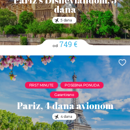
dana
5 dana
749 €
od
FIRST MINUTE
POSEBNA PONUDA
Garantirano
Pariz, 4 dana avionom
4 dana