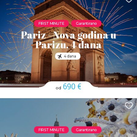
FIRST MINUTE
Garantirano
Pariz - Nova godina u
Parizu, 4 dana
4 dana
690 €
od
FIRST MINUTE
Garantirano