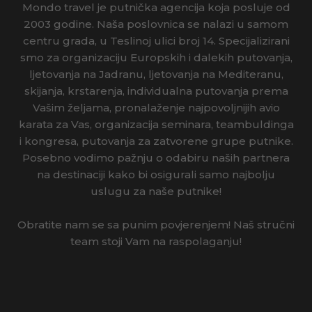
Mondo travel je putnička agencija koja posluje od
IRSKA
2003 godine. Naša poslovnica se nalazi u samom
centru grada, u Teslinoj ulici broj 14. Specijalizirani
ISLAND
smo za organizaciju Europskih i dalekih putovanja,
ljetovanja na Jadranu, ljetovanja na Mediteranu,
ITALIJA
skijanja, krstarenja, individualna putovanja prema
Vašim željama, pronalaženje najpovoljnijih avio
IZRAEL
karata za Vas, organizacija seminara, teambuldinga
i kongresa, putovanja za zatvorene grupe putnike.
JAPAN
Posebno vodimo pažnju o odabiru naših partnera
na destinaciji kako bi osigurali samo najbolju
JORDAN
uslugu za naše putnike!
KAMBODŽA
Obratite nam se sa punim povjerenjem! Naš stručni
KANADA
team stoji Vam na raspolaganju!
KINA
KOSTARIKA