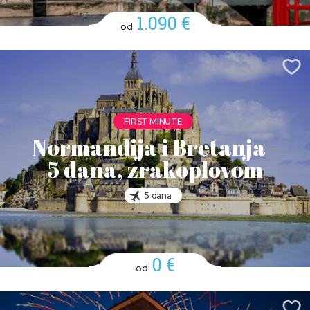
1.090 €
od
FIRST MINUTE
Normandija i Bretanja -
5 dana, zrakoplovom
5 dana
0 €
od