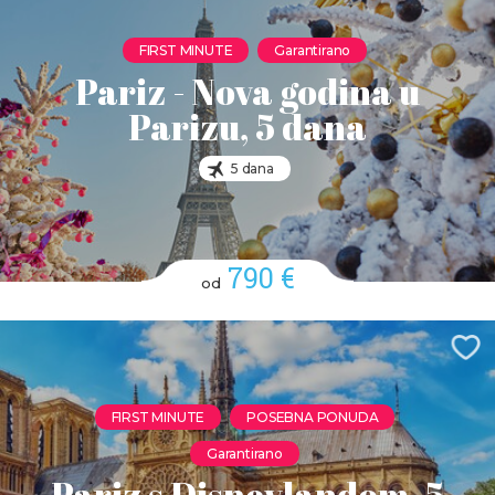
FIRST MINUTE
Garantirano
Pariz - Nova godina u
Parizu, 5 dana
5 dana
790 €
od
FIRST MINUTE
POSEBNA PONUDA
Garantirano
Pariz s Disneylandom, 5