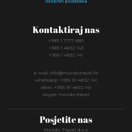
osobnih podataka
NIZOZEMSKA
NJEMAČKA
Kontaktiraj nas
NORVEŠKA
+385 1 7777 980
+385 1 4832 143
NOVI ZELAND
+385 1 4832 141
PANAMA
e-mail: info@mondotravel.hr
PERU
whatsapp: +385 91 4832 141
viber: +385 91 4832 141
POLJSKA
skype: mondo.travel
PORTUGAL
Posjetite nas
RUMUNJSKA
RUSIJA
Mondo Travel d.o.o