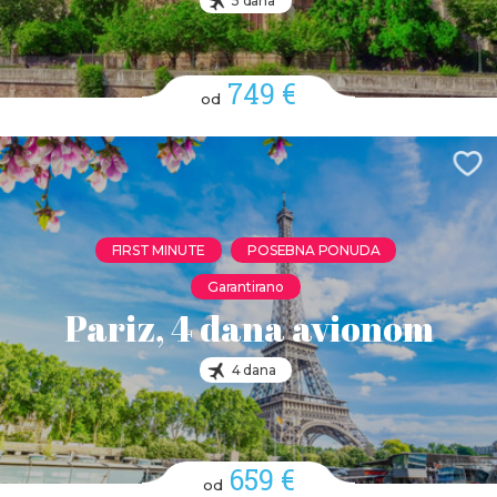
5 dana
749 €
od
FIRST MINUTE
POSEBNA PONUDA
Garantirano
Pariz, 4 dana avionom
4 dana
659 €
od