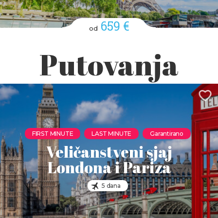
659 €
od
Putovanja
FIRST MINUTE
LAST MINUTE
Garantirano
Veličanstveni sjaj
Londona i Pariza
5 dana