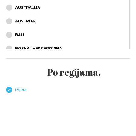
AUSTRALIJA
AUSTRIJA
BALI
BOSNA I HERCEGOVINA
BRAZIL
Po regijama.
BUGARSKA
ČEŠKA
PARIZ
ČILE
CIPAR
CRNA GORA