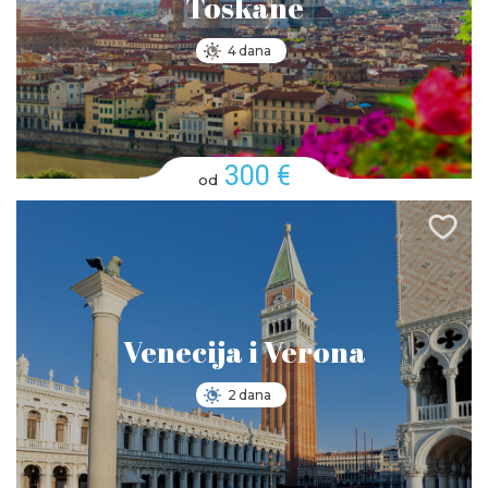
Toskane
4 dana
300 €
od
Venecija i Verona
2 dana