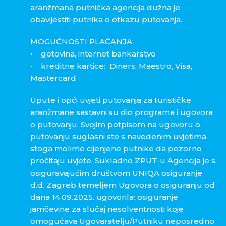
aranžmana putnička agencija dužna je
obavijestiti putnika o otkazu putovanja.
MOGUĆNOSTI PLAĆANJA:
• gotovina, internet bankarstvo
• kreditne kartice: Diners, Maestro, Visa,
Mastercard
Upute i opći uvjeti putovanja za turističke
aranžmane sastavni su dio programa i ugovora
o putovanju. Svojim potpisom na ugovoru o
putovanju suglasni ste s navedenim uvjetima,
stoga molimo cijenjene putnike da pozorno
pročitaju uvjete. Sukladno ZPUT-u Agencija je s
osiguravajućim društvom UNIQA osiguranje
d.d. Zagreb temeljem Ugovora o osiguranju od
dana 14.09.2025. ugovorila: osiguranje
jamčevine za slučaj nesolventnosti koje
omogućava Ugovaratelju/Putniku neposredno