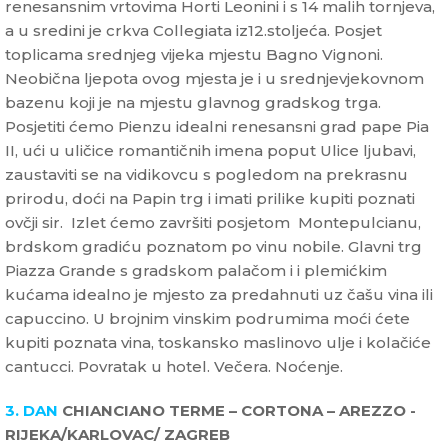
renesansnim vrtovima Horti Leonini i s 14 malih tornjeva,
a u sredini je crkva Collegiata iz12.stoljeća. Posjet
toplicama srednjeg vijeka mjestu Bagno Vignoni.
Neobična ljepota ovog mjesta je i u srednjevjekovnom
bazenu koji je na mjestu glavnog gradskog trga.
Posjetiti ćemo Pienzu idealni renesansni grad pape Pia
II, ući u uličice romantičnih imena poput Ulice ljubavi,
zaustaviti se na vidikovcu s pogledom na prekrasnu
prirodu, doći na Papin trg i imati prilike kupiti poznati
ovčji sir. Izlet ćemo završiti posjetom Montepulcianu,
brdskom gradiću poznatom po vinu nobile. Glavni trg
Piazza Grande s gradskom palačom i i plemićkim
kućama idealno je mjesto za predahnuti uz čašu vina ili
capuccino. U brojnim vinskim podrumima moći ćete
kupiti poznata vina, toskansko maslinovo ulje i kolačiće
cantucci. Povratak u hotel. Večera. Noćenje.
3. DAN
CHIANCIANO TERME – CORTONA – AREZZO -
RIJEKA/KARLOVAC/ ZAGREB