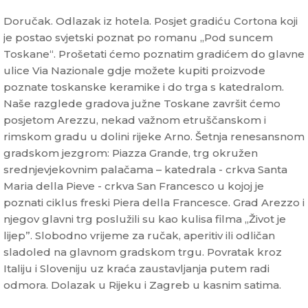
Doručak. Odlazak iz hotela. Posjet gradiću Cortona koji
je postao svjetski poznat po romanu „Pod suncem
Toskane“. Prošetati ćemo poznatim gradićem do glavne
ulice Via Nazionale gdje možete kupiti proizvode
poznate toskanske keramike i do trga s katedralom.
Naše razglede gradova južne Toskane završit ćemo
posjetom Arezzu, nekad važnom etruščanskom i
rimskom gradu u dolini rijeke Arno. Šetnja renesansnom
gradskom jezgrom: Piazza Grande, trg okružen
srednjevjekovnim palačama – katedrala - crkva Santa
Maria della Pieve - crkva San Francesco u kojoj je
poznati ciklus freski Piera della Francesce. Grad Arezzo i
njegov glavni trg poslužili su kao kulisa filma „Život je
lijep”. Slobodno vrijeme za ručak, aperitiv ili odličan
sladoled na glavnom gradskom trgu. Povratak kroz
Italiju i Sloveniju uz kraća zaustavljanja putem radi
odmora. Dolazak u Rijeku i Zagreb u kasnim satima.