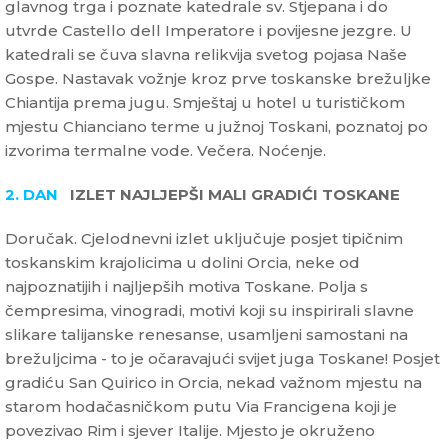
glavnog trga i poznate katedrale sv. Stjepana i do
utvrde Castello dell Imperatore i povijesne jezgre. U
katedrali se čuva slavna relikvija svetog pojasa Naše
Gospe. Nastavak vožnje kroz prve toskanske brežuljke
Chiantija prema jugu. Smještaj u hotel u turističkom
mjestu Chianciano terme u južnoj Toskani, poznatoj po
izvorima termalne vode. Večera. Noćenje.
2. DAN
IZLET NAJLJEPŠI MALI GRADIĆI TOSKANE
Doručak. Cjelodnevni izlet uključuje posjet tipičnim
toskanskim krajolicima u dolini Orcia, neke od
najpoznatijih i najljepših motiva Toskane. Polja s
čempresima, vinogradi, motivi koji su inspirirali slavne
slikare talijanske renesanse, usamljeni samostani na
brežuljcima - to je očaravajući svijet juga Toskane! Posjet
gradiću San Quirico in Orcia, nekad važnom mjestu na
starom hodačasničkom putu Via Francigena koji je
povezivao Rim i sjever Italije. Mjesto je okruženo