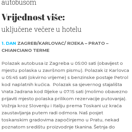
autobusom
Vrijednost više:
uključene večere u hotelu
1. DAN
ZAGREB/KARLOVAC/ RIJEKA – PRATO –
CHIANCIANO TERME
Polazak autobusa iz Zagreba u 05:00 sati (obavijest o
mjestu polaska u završnom pismu). Polazak iz Karlovca
u 05:45 sati (okvirno vrijeme) s benzinske postaje Petrol
kod naplatnih kućica. Polazak sa sjevernog stajališta
Vrata Jadrana kod Rijeke u 07:15 sati (molimo obavezno
prijaviti mjesto polaska prilikom rezervacije putovanja).
Vožnja kroz Sloveniju i Italiju prema Toskani uz kraća
zaustavljanja putem radi odmora. Naš posjet
toskanskim gradovima započinjemo u Pratu, nekad
poznatom središtu proizvodnje tkanina. Šetnja do