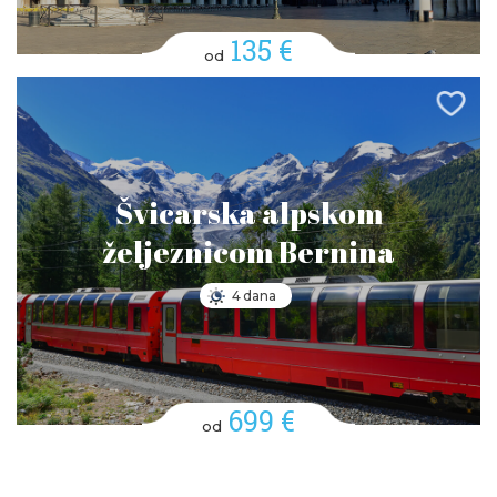
135 €
od
Švicarska alpskom
željeznicom Bernina
4 dana
699 €
od