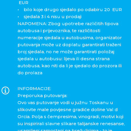
EUR
• bilo koje drugo sjedalo po odabiru 20 EUR
• sjedala 3 i 4 nisu u prodaji
NAPOMENA: Zbog upotrebe različitih tipova
autobusa i prijevoznika, te različitosti
numeracije sjedala u autobusima, organizator
putovanja može uz doplatu garantirati traženi
broj sjedala, no ne može garantirati položaj
sjedala u autobusu: lijeva ili desna strana
autobusa, kao niti da li je sjedalo do prozora ili
do prolaza
INFORMACIJE:
Preporuka putovanja:
Ovo vas putovanje vodi u južnu Toskanu u
slikovite male povijesne gradiće doline Val d
Orcia. Polja s čempresima, vinogradi, motivi koji
su inspirirali slavne slikare talijanske renesanse,
usamljeni samostani na brežuljcima - to je