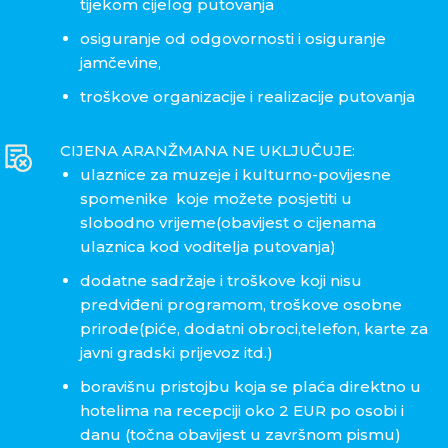
tijekom cijelog putovanja
osiguranje od odgovornosti i osiguranje
jamčevine,
troškove organizacije i realizacije putovanja
CIJENA ARANŽMANA NE UKLJUČUJE:
ulaznice za muzeje i kulturno-povijesne
spomenike koje možete posjetiti u
slobodno vrijeme(obavijest o cijenama
ulaznica kod voditelja putovanja)
dodatne sadržaje i troškove koji nisu
predviđeni programom, troškove osobne
prirode(piće, dodatni obroci,telefon, karte za
javni gradski prijevoz itd.)
boravišnu pristojbu koja se plaća direktno u
hotelima na recepciji oko 2 EUR po osobi i
danu (točna obavijest u završnom pismu)