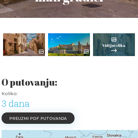
Vidi još slika
O putovanju:
Koliko:
3 dana
PREUZMI PDF PUTOVANJA