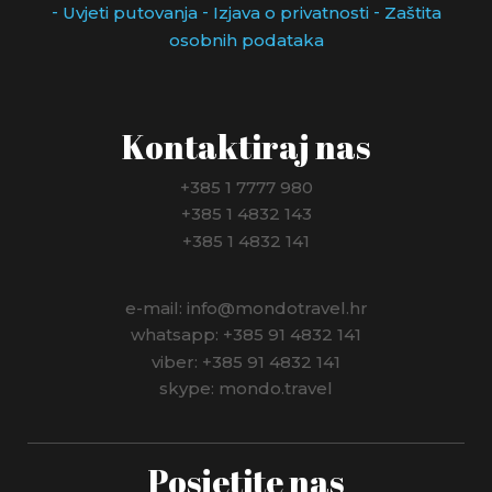
-
-
-
Uvjeti putovanja
Izjava o privatnosti
Zaštita
osobnih podataka
Kontaktiraj nas
+385 1 7777 980
+385 1 4832 143
+385 1 4832 141
e-mail: info@mondotravel.hr
whatsapp: +385 91 4832 141
viber: +385 91 4832 141
skype: mondo.travel
Posjetite nas