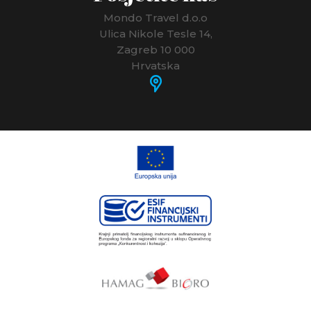
Mondo Travel d.o.o
Ulica Nikole Tesle 14,
Zagreb 10 000
Hrvatska