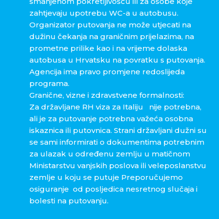
smanjenom pokretljivošću ili za osobe koje
zahtjevaju upotrebu WC-a u autobusu.
Organizator putovanja ne može utjecati na
dužinu čekanja na graničnim prijelazima, na
prometne prilike kao i na vrijeme dolaska
autobusa u Hrvatsku na povratku s putovanja.
Agencija ima pravo promjene redoslijeda
programa.
Granične, vizne i zdravstvene formalnosti:
Za državljane RH viza za Italiju nije potrebna,
ali je za putovanje potrebna važeća osobna
iskaznica ili putovnica. Strani državljani dužni su
se sami informirati o dokumentima potrebnim
za ulazak u određenu zemlju u matičnom
Ministarstvu vanjskih poslova ili veleposlanstvu
zemlje u koju se putuje Preporučujemo
osiguranje od posljedica nesretnog slučaja i
bolesti na putovanju.