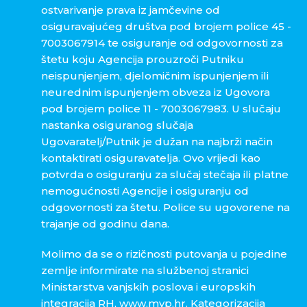
ostvarivanje prava iz jamčevine od
osiguravajućeg društva pod brojem police 45 -
7003067914 te osiguranje od odgovornosti za
štetu koju Agencija prouzroči Putniku
neispunjenjem, djelomičnim ispunjenjem ili
neurednim ispunjenjem obveza iz Ugovora
pod brojem police 11 - 7003067983. U slučaju
nastanka osiguranog slučaja
Ugovaratelj/Putnik je dužan na najbrži način
kontaktirati osiguravatelja. Ovo vrijedi kao
potvrda o osiguranju za slučaj stečaja ili platne
nemogućnosti Agencije i osiguranju od
odgovornosti za štetu. Police su ugovorene na
trajanje od godinu dana.
Molimo da se o rizičnosti putovanja u pojedine
zemlje informirate na službenoj stranici
Ministarstva vanjskih poslova i europskih
integracija RH, www.mvp.hr. Kategorizacija