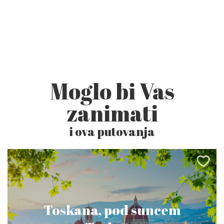
Moglo bi Vas
zanimati
i ova putovanja
Toskana, pod suncem