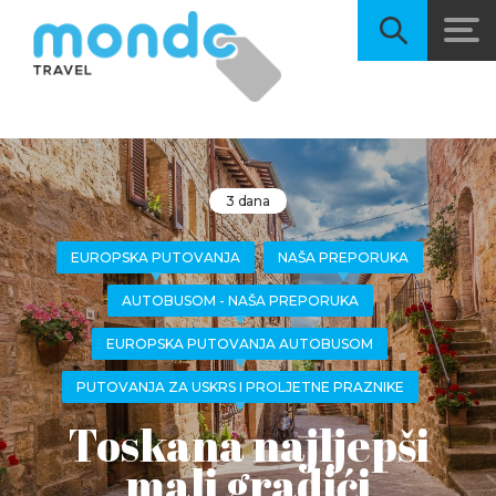
3 dana
EUROPSKA PUTOVANJA
NAŠA PREPORUKA
AUTOBUSOM - NAŠA PREPORUKA
EUROPSKA PUTOVANJA AUTOBUSOM
PUTOVANJA ZA USKRS I PROLJETNE PRAZNIKE
Toskana najljepši
mali gradići