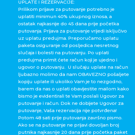
UPLATE I REZERVACIJE:
Prilikom prijave za putovanje potrebno je
uplatiti minimun 40% ukupnog iznosa, a
ostatak najkasnije do 45 dana prije početka
putovanja. Prijava za putovanje vrijedi isključivo
uz uplatu predujma. Preporučamo uplatu
paketa osiguranje od posljedica nesretnog
slučaja i bolesti na putovanju. Po uplati
predujma primit ćete račun koji je ujedno i
ugovor o putovanju. U slučaju uplate na račun
ljubazno molimo da nam OBAVEZNO pošaljete
kopiju uplate ili ukoliko Vam je to nezgodno,
barem da nas o uplati obavijestite mailom kako
bismo je evidentirali te Vam poslali Ugovor za
putovanje i račun. Dok ne dobijete Ugovor za
putovanje, Vaša rezervacija nije potvrđena!
Potom 48 sati prije putovanja završno pismo.
Ako se na putovanje ne prijavi dovoljan broj
putnika najkasnije 20 dana prije početka paket