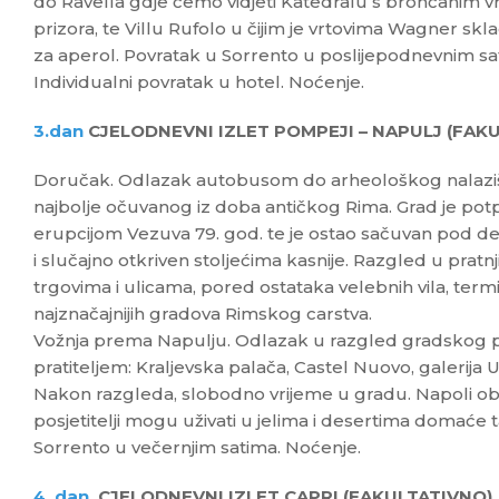
do Ravella gdje ćemo vidjeti Katedralu s brončanim vra
prizora, te Villu Rufolo u čijim je vrtovima Wagner skl
za aperol. Povratak u Sorrento u poslijepodnevnim sa
Individualni povratak u hotel. Noćenje.
3.dan
CJELODNEVNI IZLET POMPEJI – NAPULJ (FAK
Doručak. Odlazak autobusom do arheološkog nalazišt
najbolje očuvanog iz doba antičkog Rima. Grad je po
erupcijom Vezuva 79. god. te je ostao sačuvan pod d
i slučajno otkriven stoljećima kasnije. Razgled u pratnj
trgovima i ulicama, pored ostataka velebnih vila, term
najznačajnijih gradova Rimskog carstva.
Vožnja prema Napulju. Odlazak u razgled gradskog po
pratiteljem: Kraljevska palača, Castel Nuovo, galerija U
Nakon razgleda, slobodno vrijeme u gradu. Napoli ob
posjetitelji mogu uživati u jelima i desertima domaće t
Sorrento u večernjim satima. Noćenje.
4. dan
CJELODNEVNI IZLET CAPRI (FAKULTATIVNO)