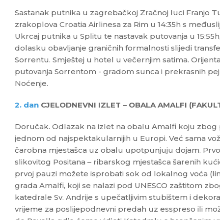
Sastanak putnika u zagrebačkoj Zračnoj luci Franjo Tu
zrakoplova Croatia Airlinesa za Rim u 14:35h s međusli
Ukrcaj putnika u Splitu te nastavak putovanja u 15:55h, 
dolasku obavljanje graničnih formalnosti slijedi tran
Sorrentu. Smještej u hotel u večernjim satima. Orijenta
putovanja Sorrentom - gradom sunca i prekrasnih pejz
Noćenje.
2. dan
CJELODNEVNI IZLET – OBALA AMALFI (FAKULT
Doručak. Odlazak na izlet na obalu Amalfi koju zbog 
jednom od najspektakularnijih u Europi. Već sama v
čarobna mjestašca uz obalu upotpunjuju dojam. Prvo
slikovitog Positana – ribarskog mjestašca šarenih kućic
prvoj pauzi možete isprobati sok od lokalnog voća (limu
grada Amalfi, koji se nalazi pod UNESCO zaštitom zbog
katedrale Sv. Andrije s upečatljivim stubištem i dek
vrijeme za poslijepodnevni predah uz esspreso ili mo