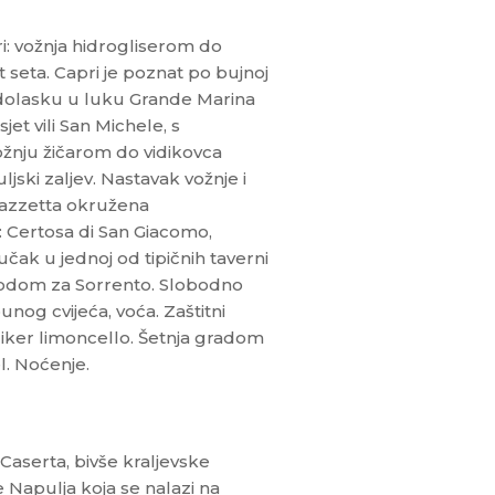
i: vožnja hidrogliserom do
seta. Capri je poznat po bujnoj
o dolasku u luku Grande Marina
t vili San Michele, s
ožnju žičarom do vidikovca
ski zaljev. Nastavak vožnje i
iazzetta okružena
 Certosa di San Giacomo,
učak u jednoj od tipičnih taverni
rodom za Sorrento. Slobodno
og cvijeća, voća. Zaštitni
 liker limoncello. Šetnja gradom
l. Noćenje.
Caserta, bivše kraljevske
 Napulja koja se nalazi na