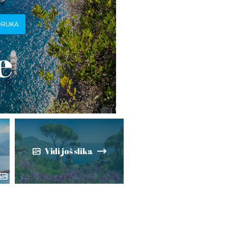
ORUKA
e
Vidi još slika