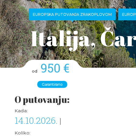
EUROPSKA PUTOVANJA ZRAKOPLOVOM
EUROP
Italija, Ča
950 €
od
Garantirano
O putovanju:
Kada:
14.10.2026.
|
Koliko: