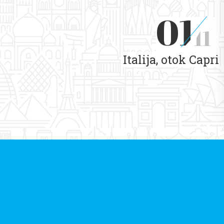
01
11
Italija, otok Capri