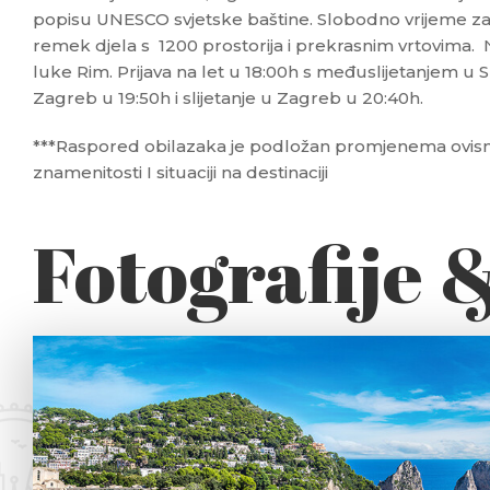
popisu UNESCO svjetske baštine. Slobodno vrijeme z
remek djela s 1200 prostorija i prekrasnim vrtovima.
luke Rim. Prijava na let u 18:00h s međuslijetanjem u S
Zagreb u 19:50h i slijetanje u Zagreb u 20:40h.
***Raspored obilazaka je podložan promjenema ovis
znamenitosti I situaciji na destinaciji
Fotografije 