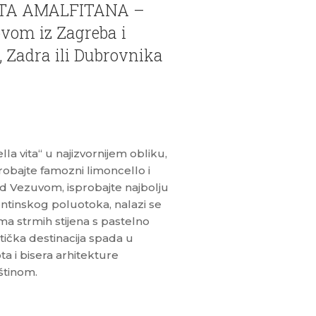
COSTA AMALFITANA –
om iz Zagreba i
, Zadra ili Dubrovnika
ella vita“ u najizvornijem obliku,
sprobajte famozni limoncello i
od Vezuvom, isprobajte najbolju
rentinskog poluotoka, nalazi se
a strmih stijena s pastelno
tička destinacija spada u
ota i bisera arhitekture
štinom.