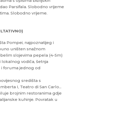
tima s opisima biblijskih
adao Parsifala. Slobodno vrijeme
tima. Slobodno vrijeme.
ULTATIVNO)
a Pompei, najpoznatijeg i
tpuno uništen snažnom
ebelim slojevima pepela (4-5m)
i lokalnog vodiča, šetnja
i i foruma jednog od
vijesnog središta s
mberta I, Teatro di San Carlo...
iluje brojnim restoranima gdje
alijanske kuhinje. Povratak u