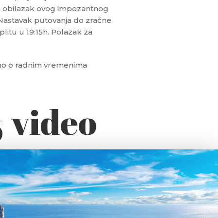
a obilazak ovog impozantnog
 Nastavak putovanja do zračne
plitu u 19:15h. Polazak za
no o radnim vremenima
& video