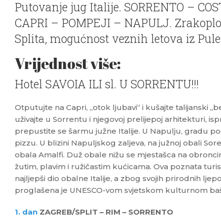
Putovanje jug Italije. SORRENTO – 
CAPRI – POMPEJI – NAPULJ. Zrakoplov
Splita, mogućnost veznih letova iz Pule
Vrijednost više:
Hotel SAVOIA ILI sl. U SORRENTU!!!
Otputujte na Capri, „otok ljubavi“ i kušajte talijanski „b
uživajte u Sorrentu i njegovoj prelijepoj arhitekturi, i
prepustite se šarmu južne Italije. U Napulju, gradu p
pizzu. U blizini Napuljskog zaljeva, na južnoj obali So
obala Amalfi. Duž obale nižu se mjestašca na obroncim
žutim, plavim i ružičastim kućicama. Ova poznata turis
najljepši dio obalne Italije, a zbog svojih prirodnih ljep
proglašena je UNESCO-vom svjetskom kulturnom ba
1. dan
ZAGREB/SPLIT – RIM – SORRENTO