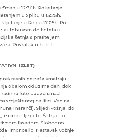
đman u 12:30h. Polijetanje
jetanjem u Splitu u 15:25h.
slijetanje u Rim u 17:05h. Po
sfer autobusom do hotela u
cijska šetnja s pratiteljem
aža. Povratak u hotel.
ATIVNI IZLET)
prekrasnih pejzaža smatraju
ožnja obalom oduzima dah, dok
 radimo foto pauzu iznad
a smještenog na litici. Već na
na i naranči). Slijedi vožnja do
 iznimne ljepote. Šetnja do
orativnom fasadom. Slobodno
žda limoncello. Nastavak vožnje