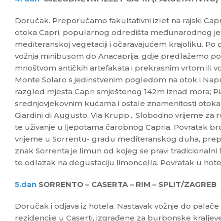
Doručak. Preporučamo fakultativni izlet na rajski Capr
otoka Capri, popularnog odredišta međunarodnog jet 
mediteranskoj vegetaciji i očaravajućem krajoliku. P
vožnja minibusom do Anacaprija, gdje predlažemo posje
mnoštvom antičkih artefakata i prekrasnim vrtom ili v
Monte Solaro s jedinstvenim pogledom na otok i Napulj
razgled mjesta Capri smještenog 142m iznad mora; P
srednjovjekovnim kućama i ostale znamenitosti otoka:
Giardini di Augusto, Via Krupp... Slobodno vrijeme za r
te uživanje u ljepotama čarobnog Capria. Povratak b
vrijeme u Sorrentu- gradu mediteranskog duha, prepun
znak Sorrenta je limun od kojeg se pravi tradicionalni
te odlazak na degustaciju limoncella. Povratak u hote
5.dan
SORRENTO – CASERTA – RIM – SPLIT/ZAGREB
Doručak i odjava iz hotela. Nastavak vožnje do palače 
rezidencije u Caserti, izgrađene za burbonske kraljeve