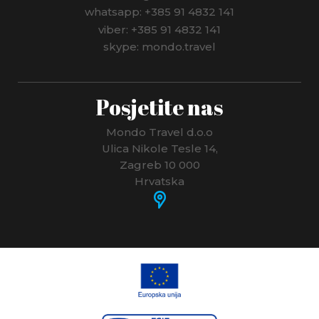
whatsapp: +385 91 4832 141
viber: +385 91 4832 141
skype: mondo.travel
Posjetite nas
Mondo Travel d.o.o
Ulica Nikole Tesle 14,
Zagreb 10 000
Hrvatska