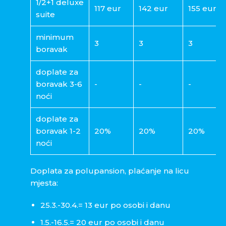
1/2+1 deluxe
117 eur
142 eur
155 eur
suite
minimum
3
3
3
boravak
doplate za
boravak 3-6
-
-
-
noći
doplate za
boravak 1-2
20%
20%
20%
noći
Doplata za polupansion, plaćanje na licu
mjesta:
25.3.-30.4.= 13 eur po osobi i danu
1.5.-16.5.= 20 eur po osobi i danu