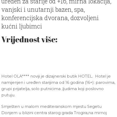
uređen za starije od +16, mirna lokacija,
vanjski i unutarnji bazen, spa,
konferencijska dvorana, dozvoljeni
kućni ljubimci
Vrijednost više:
Hotel OLA**** noviji je dizajnerski butik HOTEL. Hotel je
namijenjen i uređen starijima od 16 godina (16+): parovima,
grupi prijatelja, solo putnicima ,ljudima koji poslovno
putuju.
Smješten u malom mediteranskom mjestu Segetu
Donjem u blizini centra starog grada Trogira,na mirnoj