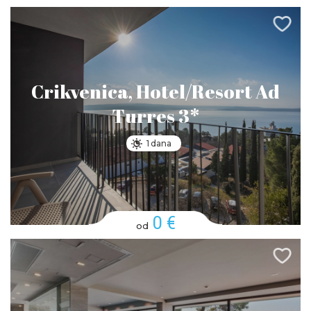
Crikvenica, Hotel/Resort Ad
Turres 3*
1 dana
0 €
od