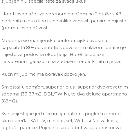
sljubljenih u specijalitete za svačiji ukus.
Hotel raspolaže i zatvorenom garažom na 2 etaže s 48
parkirnih mjesta kao i s nekoliko vanjskih parkirnih mjesta
(prema raspoloživosti).
Moderna višenamjenska konferencijska dvorana
kapaciteta 80+posjetitelja s odvojenim ulazom idealno je
mjesto za poslovna okupljanja. Hotel raspolaže i
zatvorenom garažom na 2 etaže s 48 parkirnih mjesta.
Kućnim ljubimcima boravak dozvoljen.
Smještaj: u comfort, superior plus i superior dvokrevetnim
sobama (33-37m2; DBL/TWIN), te dva deluxe apartmana
(68m2).
Sve smještajne jedinice imaju balkon i pogled na more,
klima uređaj, SAT TV, minibar, sef, Wi-Fi, sušilo za kosu,
ogrtači i papuče. Pojedine sobe obuhvaćaju prostor za