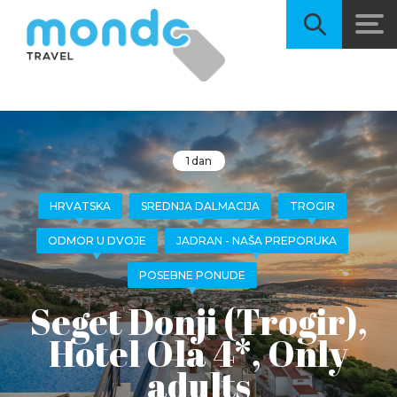
1 dan
HRVATSKA
SREDNJA DALMACIJA
TROGIR
ODMOR U DVOJE
JADRAN - NAŠA PREPORUKA
POSEBNE PONUDE
Seget Donji (Trogir),
Hotel Ola 4*, Only
adults