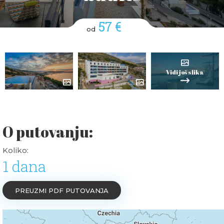
57 €
od
Vidi još slika
O putovanju:
Koliko:
1 dana
PREUZMI PDF PUTOVANJA