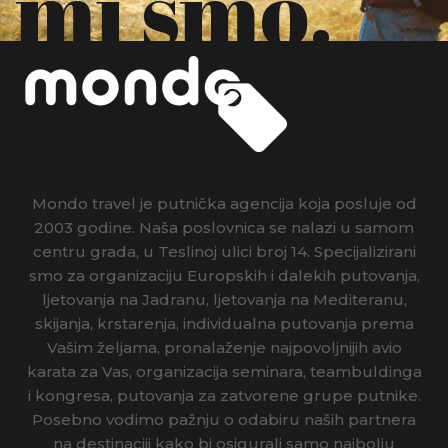
mi smo.
Mondo travel je putnička agencija koja posluje od
2003 godine. Naša poslovnica se nalazi u samom
centru grada, u Teslinoj ulici broj 14. Specijalizirani
smo za organizaciju Europskih i dalekih putovanja,
ljetovanja na Jadranu, ljetovanja na Mediteranu,
skijanja, krstarenja, individualna putovanja prema
Vašim željama, pronalaženje najpovoljnijih avio
karata za Vas, organizacija seminara, teambuldinga
i kongresa, putovanja za zatvorene grupe putnike.
Posebno vodimo pažnju o odabiru naših partnera
na destinaciji kako bi osigurali samo najbolju