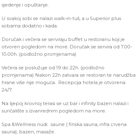
sjedenje i opuštanje.
U svakoj sobi se nalazi walk-in-tuš, a u Superior plus
sobama dodatno i kada.
Doručak i večera se serviraju buffet u restoranu koji je
otvoren pogledom na more. Doručak se servira od 7.00-
10.00h. (podložno promjenama)
Večera se poslužuje od 19 do 22h. (podložno
promjenama) Nakon 22h zatvara se restoran te narudžba
hrane više nije moguća. Recepcija hotela je otvorena
24/7.
Na lijepoj krovnoj terasi se uz bar i infinity bazen nalazi i
sunčalište s izvanrednim pogledom na more.
Spa &Wellness nudi: saune ( finska sauna, infra crvena
sauna), bazen, masaže.