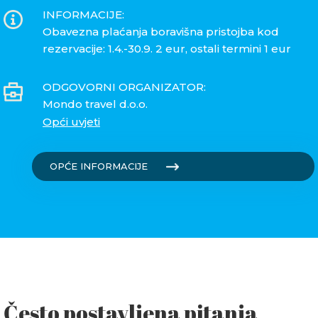
INFORMACIJE:
Obavezna plaćanja boravišna pristojba kod
rezervacije: 1.4.-30.9. 2 eur, ostali termini 1 eur
ODGOVORNI ORGANIZATOR:
Mondo travel d.o.o.
Opći uvjeti
OPĆE INFORMACIJE
Često postavljena pitanja