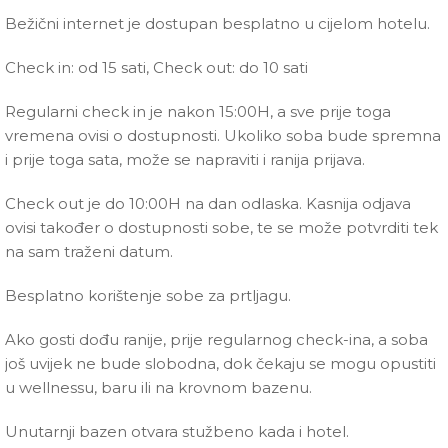
Bežični internet je dostupan besplatno u cijelom hotelu.
Check in: od 15 sati, Check out: do 10 sati
Regularni check in je nakon 15:00H, a sve prije toga
vremena ovisi o dostupnosti. Ukoliko soba bude spremna
i prije toga sata, može se napraviti i ranija prijava.
Check out je do 10:00H na dan odlaska. Kasnija odjava
ovisi također o dostupnosti sobe, te se može potvrditi tek
na sam traženi datum.
Besplatno korištenje sobe za prtljagu.
Ako gosti dođu ranije, prije regularnog check-ina, a soba
još uvijek ne bude slobodna, dok čekaju se mogu opustiti
u wellnessu, baru ili na krovnom bazenu.
Unutarnji bazen otvara stužbeno kada i hotel.