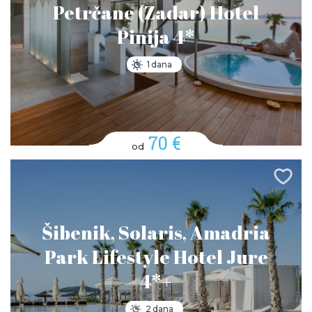
Petrčane (Zadar) Hotel
Pinija 4*
1 dana
70 €
od
Šibenik, Solaris, Amadria
Park Lifestyle Hotel Jure
4*+
2 dana