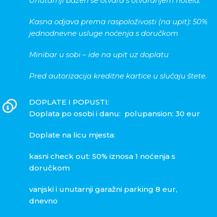
Unutarnji bazen se otvara s otvaranjem hotela.
Kasna odjava prema raspoloživosti (na upit): 50%
jednodnevne usluge noćenja s doručkom
Minibar u sobi – ide na upit uz doplatu
Pred autorizacija kreditne kartice u slučaju štete.
DOPLATE I POPUSTI:
Doplata po osobi i danu: polupansion: 30 eur
Doplate na licu mjesta:
kasni check out: 50% iznosa 1 noćenja s
doručkom
vanjski i unutarnji garažni parking 8 eur,
dnevno