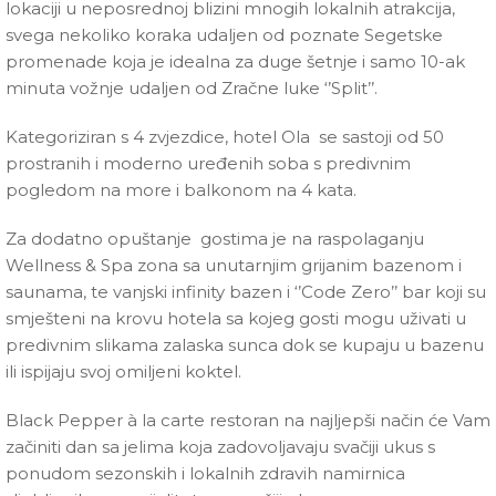
lokaciji u neposrednoj blizini mnogih lokalnih atrakcija,
svega nekoliko koraka udaljen od poznate Segetske
promenade koja je idealna za duge šetnje i samo 10-ak
minuta vožnje udaljen od Zračne luke ‘’Split’’.
Kategoriziran s 4 zvjezdice, hotel Ola se sastoji od 50
prostranih i moderno uređenih soba s predivnim
pogledom na more i balkonom na 4 kata.
Za dodatno opuštanje gostima je na raspolaganju
Wellness & Spa zona sa unutarnjim grijanim bazenom i
saunama, te vanjski infinity bazen i ‘’Code Zero’’ bar koji su
smješteni na krovu hotela sa kojeg gosti mogu uživati u
predivnim slikama zalaska sunca dok se kupaju u bazenu
ili ispijaju svoj omiljeni koktel.
Black Pepper à la carte restoran na najljepši način će Vam
začiniti dan sa jelima koja zadovoljavaju svačiji ukus s
ponudom sezonskih i lokalnih zdravih namirnica